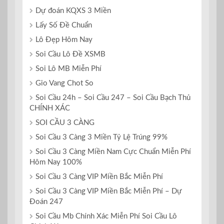
Dự đoán KQXS 3 Miền
Lấy Số Đề Chuẩn
Lô Đẹp Hôm Nay
Soi Cầu Lô Đề XSMB
Soi Lô MB Miễn Phí
Gio Vang Chot So
Soi Cầu 24h – Soi Cầu 247 – Soi Cầu Bạch Thủ
CHÍNH XÁC
SOI CẦU 3 CÀNG
Soi Cầu 3 Càng 3 Miền Tỷ Lệ Trúng 99%
Soi Cầu 3 Càng Miền Nam Cực Chuẩn Miễn Phí
Hôm Nay 100%
Soi Cầu 3 Càng VIP Miền Bắc Miễn Phí
Soi Cầu 3 Càng VIP Miền Bắc Miễn Phí – Dự
Đoán 247
Soi Cầu Mb Chính Xác Miễn Phí Soi Cầu Lô