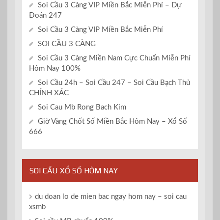
Soi Cầu 3 Càng VIP Miền Bắc Miễn Phí – Dự
Đoán 247
Soi Cầu 3 Càng VIP Miền Bắc Miễn Phí
SOI CẦU 3 CÀNG
Soi Cầu 3 Càng Miền Nam Cực Chuẩn Miễn Phí
Hôm Nay 100%
Soi Cầu 24h – Soi Cầu 247 – Soi Cầu Bạch Thủ
CHÍNH XÁC
Soi Cau Mb Rong Bach Kim
Giờ Vàng Chốt Số Miền Bắc Hôm Nay – Xổ Số
666
SOI CẦU XỔ SỐ HÔM NAY
du doan lo de mien bac ngay hom nay – soi cau
xsmb