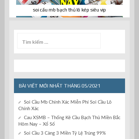
soi cầu mb bạch thủ lô kép siêu vip
Tìm
kiếm
cho:
BÀI VIẾT MỚI NHẤT THÁNG 05/2021
Soi Cầu Mb Chính Xác Miễn Phí Soi Cầu Lô
Chính Xác
Cau XSMB – Thống Kê Cầu Bạch Thủ Miền Bắc
Hôm Nay – Xổ Số
Soi Cầu 3 Càng 3 Miền Tỷ Lệ Trúng 99%