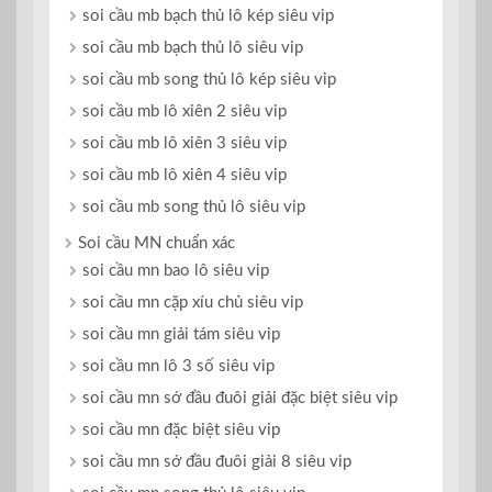
soi cầu mb bạch thủ lô kép siêu vip
soi cầu mb bạch thủ lô siêu vip
soi cầu mb song thủ lô kép siêu vip
soi cầu mb lô xiên 2 siêu vip
soi cầu mb lô xiên 3 siêu vip
soi cầu mb lô xiên 4 siêu vip
soi cầu mb song thủ lô siêu vip
Soi cầu MN chuẩn xác
soi cầu mn bao lô siêu vip
soi cầu mn cặp xíu chủ siêu vip
soi cầu mn giải tám siêu vip
soi cầu mn lô 3 số siêu vip
soi cầu mn sớ đầu đuôi giải đặc biệt siêu vip
soi cầu mn đặc biệt siêu vip
soi cầu mn sớ đầu đuôi giải 8 siêu vip