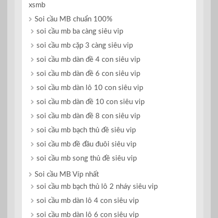
xsmb
Soi cầu MB chuẩn 100%
soi cầu mb ba càng siêu vip
soi cầu mb cặp 3 càng siêu vip
soi cầu mb dàn đề 4 con siêu vip
soi cầu mb dàn đề 6 con siêu vip
soi cầu mb dàn lô 10 con siêu vip
soi cầu mb dàn đề 10 con siêu vip
soi cầu mb dàn đề 8 con siêu vip
soi cầu mb bạch thủ đề siêu vip
soi cầu mb đề đầu đuôi siêu vip
soi cầu mb song thủ đề siêu vip
Soi cầu MB Víp nhất
soi cầu mb bạch thủ lô 2 nháy siêu vip
soi cầu mb dàn lô 4 con siêu vip
soi cầu mb dàn lô 6 con siêu vip