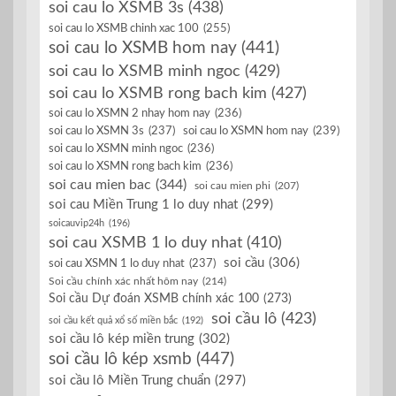
soi cau lo XSMB 3s
(438)
soi cau lo XSMB chinh xac 100
(255)
soi cau lo XSMB hom nay
(441)
soi cau lo XSMB minh ngoc
(429)
soi cau lo XSMB rong bach kim
(427)
soi cau lo XSMN 2 nhay hom nay
(236)
soi cau lo XSMN 3s
(237)
soi cau lo XSMN hom nay
(239)
soi cau lo XSMN minh ngoc
(236)
soi cau lo XSMN rong bach kim
(236)
soi cau mien bac
(344)
soi cau mien phi
(207)
soi cau Miền Trung 1 lo duy nhat
(299)
soicauvip24h
(196)
soi cau XSMB 1 lo duy nhat
(410)
soi cầu
(306)
soi cau XSMN 1 lo duy nhat
(237)
Soi cầu chính xác nhất hôm nay
(214)
Soi cầu Dự đoán XSMB chính xác 100
(273)
soi cầu lô
(423)
soi cầu kết quả xổ số miền bắc
(192)
soi cầu lô kép miền trung
(302)
soi cầu lô kép xsmb
(447)
soi cầu lô Miền Trung chuẩn
(297)