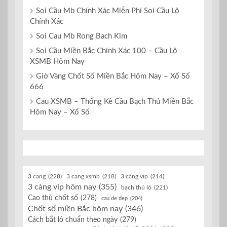
Soi Cầu Mb Chính Xác Miễn Phí Soi Cầu Lô
Chính Xác
Soi Cau Mb Rong Bach Kim
Soi Cầu Miền Bắc Chính Xác 100 – Cầu Lô
XSMB Hôm Nay
Giờ Vàng Chốt Số Miền Bắc Hôm Nay – Xổ Số
666
Cau XSMB – Thống Kê Cầu Bạch Thủ Miền Bắc
Hôm Nay – Xổ Số
3 cang
(228)
3 cang xsmb
(218)
3 càng vip
(214)
3 càng víp hôm nay
(355)
bạch thủ lô
(221)
Cao thủ chốt số
(278)
cau de dep
(204)
Chốt số miền Bắc hôm nay
(346)
Cách bắt lô chuẩn theo ngày
(279)