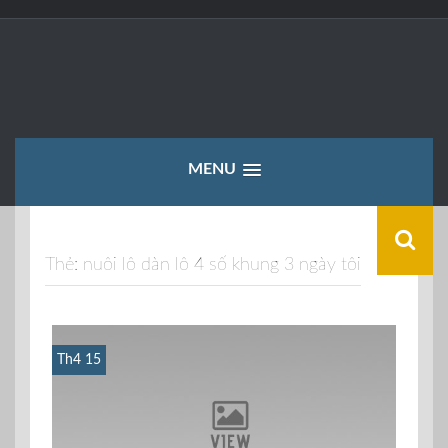
Skip
to
content
MENU
Thẻ:
nuôi lô dàn lô 4 số khung 3 ngày tôi
Th4 15