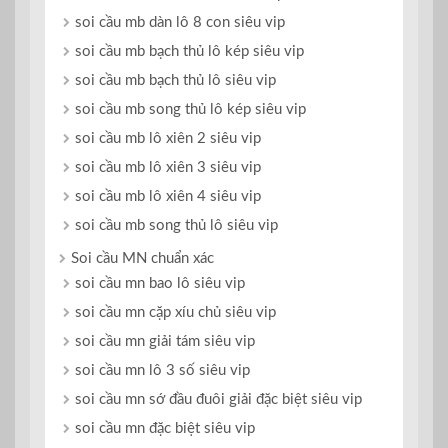
soi cầu mb dàn lô 8 con siêu vip
soi cầu mb bạch thủ lô kép siêu vip
soi cầu mb bạch thủ lô siêu vip
soi cầu mb song thủ lô kép siêu vip
soi cầu mb lô xiên 2 siêu vip
soi cầu mb lô xiên 3 siêu vip
soi cầu mb lô xiên 4 siêu vip
soi cầu mb song thủ lô siêu vip
Soi cầu MN chuẩn xác
soi cầu mn bao lô siêu vip
soi cầu mn cặp xíu chủ siêu vip
soi cầu mn giải tám siêu vip
soi cầu mn lô 3 số siêu vip
soi cầu mn sớ đầu đuôi giải đặc biệt siêu vip
soi cầu mn đặc biệt siêu vip