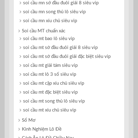
soi cầu mn sớ đầu đuôi giải 8 siêu vip
soi cầu mn song thủ lô siêu vip
soi cầu mn xíu chủ siêu vip
Soi cầu MT chuẩn xác
soi cầu mt bao lô siêu vip
soi cầu mt sớ đầu đuôi giải 8 siêu vip
soi cầu mt sớ đầu đuôi giải đặc biệt siêu vip
soi cầu mt giải tám siêu vip
soi cầu mt lô 3 số siêu vip
soi cầu mt cặp xíu chủ siêu vip
soi cầu mt đặc biệt siêu vip
soi cầu mt song thủ lô siêu vip
soi cầu mt xíu chủ siêu vip
Sổ Mơ
Kinh Nghiệm Lô Đề