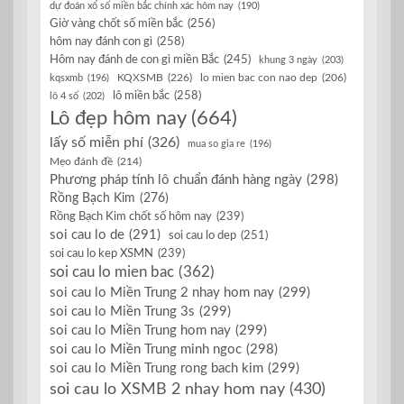
dự đoán xổ số miền bắc chính xác hôm nay
(190)
Giờ vàng chốt số miền bắc
(256)
hôm nay đánh con gì
(258)
Hôm nay đánh de con gì miền Bắc
(245)
khung 3 ngày
(203)
KQXSMB
(226)
kqsxmb
(196)
lo mien bac con nao dep
(206)
lô miền bắc
(258)
lô 4 số
(202)
Lô đẹp hôm nay
(664)
lấy số miễn phí
(326)
mua so gia re
(196)
Mẹo đánh đề
(214)
Phương pháp tính lô chuẩn đánh hàng ngày
(298)
Rồng Bạch Kim
(276)
Rồng Bạch Kim chốt số hôm nay
(239)
soi cau lo de
(291)
soi cau lo dep
(251)
soi cau lo kep XSMN
(239)
soi cau lo mien bac
(362)
soi cau lo Miền Trung 2 nhay hom nay
(299)
soi cau lo Miền Trung 3s
(299)
soi cau lo Miền Trung hom nay
(299)
soi cau lo Miền Trung minh ngoc
(298)
soi cau lo Miền Trung rong bach kim
(299)
soi cau lo XSMB 2 nhay hom nay
(430)