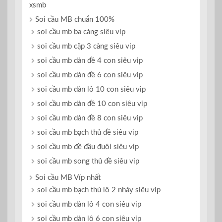
xsmb
Soi cầu MB chuẩn 100%
soi cầu mb ba càng siêu vip
soi cầu mb cặp 3 càng siêu vip
soi cầu mb dàn đề 4 con siêu vip
soi cầu mb dàn đề 6 con siêu vip
soi cầu mb dàn lô 10 con siêu vip
soi cầu mb dàn đề 10 con siêu vip
soi cầu mb dàn đề 8 con siêu vip
soi cầu mb bạch thủ đề siêu vip
soi cầu mb đề đầu đuôi siêu vip
soi cầu mb song thủ đề siêu vip
Soi cầu MB Víp nhất
soi cầu mb bạch thủ lô 2 nháy siêu vip
soi cầu mb dàn lô 4 con siêu vip
soi cầu mb dàn lô 6 con siêu vip