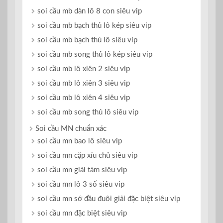
soi cầu mb dàn lô 8 con siêu vip
soi cầu mb bạch thủ lô kép siêu vip
soi cầu mb bạch thủ lô siêu vip
soi cầu mb song thủ lô kép siêu vip
soi cầu mb lô xiên 2 siêu vip
soi cầu mb lô xiên 3 siêu vip
soi cầu mb lô xiên 4 siêu vip
soi cầu mb song thủ lô siêu vip
Soi cầu MN chuẩn xác
soi cầu mn bao lô siêu vip
soi cầu mn cặp xíu chủ siêu vip
soi cầu mn giải tám siêu vip
soi cầu mn lô 3 số siêu vip
soi cầu mn sớ đầu đuôi giải đặc biệt siêu vip
soi cầu mn đặc biệt siêu vip