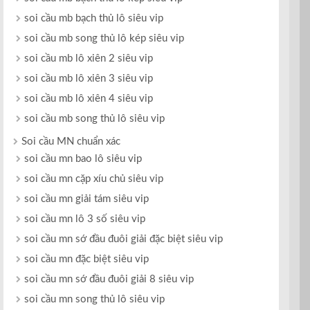
soi cầu mb bạch thủ lô siêu vip
soi cầu mb song thủ lô kép siêu vip
soi cầu mb lô xiên 2 siêu vip
soi cầu mb lô xiên 3 siêu vip
soi cầu mb lô xiên 4 siêu vip
soi cầu mb song thủ lô siêu vip
Soi cầu MN chuẩn xác
soi cầu mn bao lô siêu vip
soi cầu mn cặp xíu chủ siêu vip
soi cầu mn giải tám siêu vip
soi cầu mn lô 3 số siêu vip
soi cầu mn sớ đầu đuôi giải đặc biệt siêu vip
soi cầu mn đặc biệt siêu vip
soi cầu mn sớ đầu đuôi giải 8 siêu vip
soi cầu mn song thủ lô siêu vip