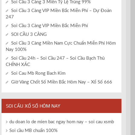
Soi Cầu 3 Càng 3 Miền Tỷ Lệ Trúng 99%
Soi Cầu 3 Càng VIP Miền Bắc Miễn Phí – Dự Đoán
247
Soi Cầu 3 Càng VIP Miền Bắc Miễn Phí
SOI CẦU 3 CÀNG
Soi Cầu 3 Càng Miền Nam Cực Chuẩn Miễn Phí Hôm
Nay 100%
Soi Cầu 24h – Soi Cầu 247 – Soi Cầu Bạch Thủ
CHÍNH XÁC
Soi Cau Mb Rong Bach Kim
Giờ Vàng Chốt Số Miền Bắc Hôm Nay – Xổ Số 666
SOI CẦU XỔ SỐ HÔM NAY
du doan lo de mien bac ngay hom nay – soi cau xsmb
Soi cầu MB chuẩn 100%