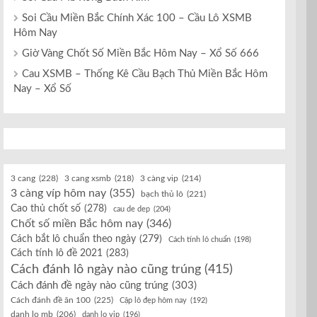
Soi Cầu Miền Bắc Chính Xác 100 – Cầu Lô XSMB
Hôm Nay
Giờ Vàng Chốt Số Miền Bắc Hôm Nay – Xổ Số 666
Cau XSMB – Thống Kê Cầu Bạch Thủ Miền Bắc Hôm
Nay – Xổ Số
3 cang
(228)
3 cang xsmb
(218)
3 càng vip
(214)
3 càng víp hôm nay
(355)
bạch thủ lô
(221)
Cao thủ chốt số
(278)
cau de dep
(204)
Chốt số miền Bắc hôm nay
(346)
Cách bắt lô chuẩn theo ngày
(279)
Cách tính lô chuẩn
(198)
Cách tính lô đề 2021
(283)
Cách đánh lô ngày nào cũng trúng
(415)
Cách đánh đề ngày nào cũng trúng
(303)
Cách đánh đề ăn 100
(225)
Cặp lô đẹp hôm nay
(192)
danh lo mb
(206)
danh lo vip
(196)