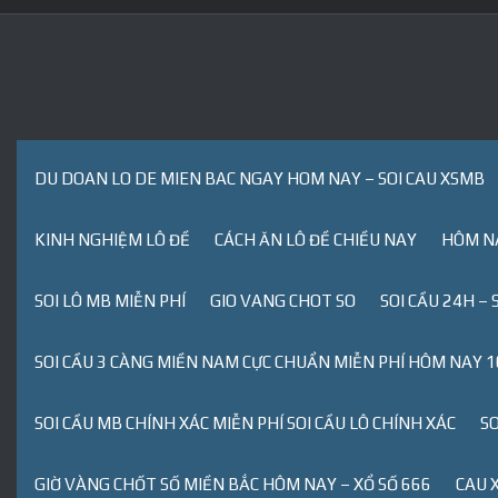
Skip
to
content
DU DOAN LO DE MIEN BAC NGAY HOM NAY – SOI CAU XSMB
KINH NGHIỆM LÔ ĐỀ
CÁCH ĂN LÔ ĐỀ CHIỀU NAY
HÔM NA
SOI LÔ MB MIỄN PHÍ
GIO VANG CHOT SO
SOI CẦU 24H – 
SOI CẦU 3 CÀNG MIỀN NAM CỰC CHUẨN MIỄN PHÍ HÔM NAY 
SOI CẦU MB CHÍNH XÁC MIỄN PHÍ SOI CẦU LÔ CHÍNH XÁC
S
GIỜ VÀNG CHỐT SỐ MIỀN BẮC HÔM NAY – XỔ SỐ 666
CAU 