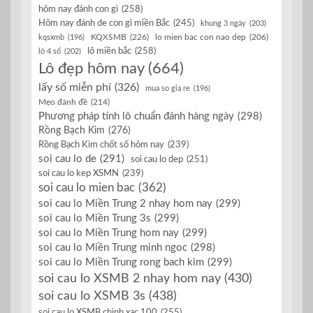
hôm nay đánh con gì
(258)
Hôm nay đánh de con gì miền Bắc
(245)
khung 3 ngày
(203)
KQXSMB
(226)
kqsxmb
(196)
lo mien bac con nao dep
(206)
lô miền bắc
(258)
lô 4 số
(202)
Lô đẹp hôm nay
(664)
lấy số miễn phí
(326)
mua so gia re
(196)
Mẹo đánh đề
(214)
Phương pháp tính lô chuẩn đánh hàng ngày
(298)
Rồng Bạch Kim
(276)
Rồng Bạch Kim chốt số hôm nay
(239)
soi cau lo de
(291)
soi cau lo dep
(251)
soi cau lo kep XSMN
(239)
soi cau lo mien bac
(362)
soi cau lo Miền Trung 2 nhay hom nay
(299)
soi cau lo Miền Trung 3s
(299)
soi cau lo Miền Trung hom nay
(299)
soi cau lo Miền Trung minh ngoc
(298)
soi cau lo Miền Trung rong bach kim
(299)
soi cau lo XSMB 2 nhay hom nay
(430)
soi cau lo XSMB 3s
(438)
soi cau lo XSMB chinh xac 100
(255)