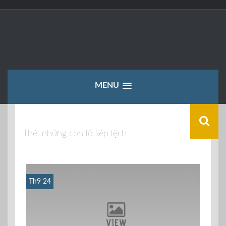
Skip
to
content
MENU
Thẻ:
những con lô kép lệch
Th9 24