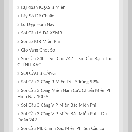
Dự đoán KQXS 3 Miền
Lấy Số Đề Chuẩn
Lô Đẹp Hôm Nay
Soi Cầu Lô Đề XSMB
Soi Lô MB Miễn Phí
Gio Vang Chot So
Soi Cầu 24h – Soi Cầu 247 – Soi Cầu Bạch Thủ
CHÍNH XÁC
SOI CẦU 3 CÀNG
Soi Cầu 3 Càng 3 Miền Tỷ Lệ Trúng 99%
Soi Cầu 3 Càng Miền Nam Cực Chuẩn Miễn Phí
Hôm Nay 100%
Soi Cầu 3 Càng VIP Miền Bắc Miễn Phí
Soi Cầu 3 Càng VIP Miền Bắc Miễn Phí – Dự
Đoán 247
Soi Cầu Mb Chính Xác Miễn Phí Soi Cầu Lô