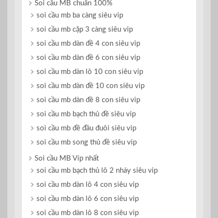
Soi cầu MB chuẩn 100%
soi cầu mb ba càng siêu vip
soi cầu mb cặp 3 càng siêu vip
soi cầu mb dàn đề 4 con siêu vip
soi cầu mb dàn đề 6 con siêu vip
soi cầu mb dàn lô 10 con siêu vip
soi cầu mb dàn đề 10 con siêu vip
soi cầu mb dàn đề 8 con siêu vip
soi cầu mb bạch thủ đề siêu vip
soi cầu mb đề đầu đuôi siêu vip
soi cầu mb song thủ đề siêu vip
Soi cầu MB Víp nhất
soi cầu mb bạch thủ lô 2 nháy siêu vip
soi cầu mb dàn lô 4 con siêu vip
soi cầu mb dàn lô 6 con siêu vip
soi cầu mb dàn lô 8 con siêu vip