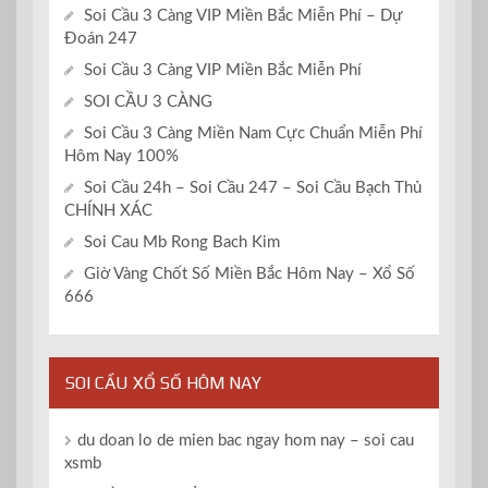
Soi Cầu 3 Càng VIP Miền Bắc Miễn Phí – Dự
Đoán 247
Soi Cầu 3 Càng VIP Miền Bắc Miễn Phí
SOI CẦU 3 CÀNG
Soi Cầu 3 Càng Miền Nam Cực Chuẩn Miễn Phí
Hôm Nay 100%
Soi Cầu 24h – Soi Cầu 247 – Soi Cầu Bạch Thủ
CHÍNH XÁC
Soi Cau Mb Rong Bach Kim
Giờ Vàng Chốt Số Miền Bắc Hôm Nay – Xổ Số
666
SOI CẦU XỔ SỐ HÔM NAY
du doan lo de mien bac ngay hom nay – soi cau
xsmb