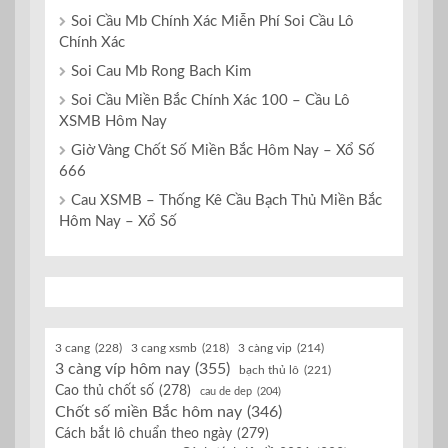
Soi Cầu Mb Chính Xác Miễn Phí Soi Cầu Lô
Chính Xác
Soi Cau Mb Rong Bach Kim
Soi Cầu Miền Bắc Chính Xác 100 – Cầu Lô
XSMB Hôm Nay
Giờ Vàng Chốt Số Miền Bắc Hôm Nay – Xổ Số
666
Cau XSMB – Thống Kê Cầu Bạch Thủ Miền Bắc
Hôm Nay – Xổ Số
3 cang
(228)
3 cang xsmb
(218)
3 càng vip
(214)
3 càng víp hôm nay
(355)
bạch thủ lô
(221)
Cao thủ chốt số
(278)
cau de dep
(204)
Chốt số miền Bắc hôm nay
(346)
Cách bắt lô chuẩn theo ngày
(279)