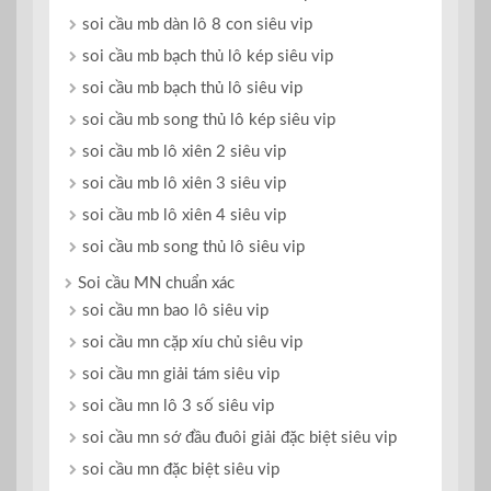
soi cầu mb dàn lô 8 con siêu vip
soi cầu mb bạch thủ lô kép siêu vip
soi cầu mb bạch thủ lô siêu vip
soi cầu mb song thủ lô kép siêu vip
soi cầu mb lô xiên 2 siêu vip
soi cầu mb lô xiên 3 siêu vip
soi cầu mb lô xiên 4 siêu vip
soi cầu mb song thủ lô siêu vip
Soi cầu MN chuẩn xác
soi cầu mn bao lô siêu vip
soi cầu mn cặp xíu chủ siêu vip
soi cầu mn giải tám siêu vip
soi cầu mn lô 3 số siêu vip
soi cầu mn sớ đầu đuôi giải đặc biệt siêu vip
soi cầu mn đặc biệt siêu vip