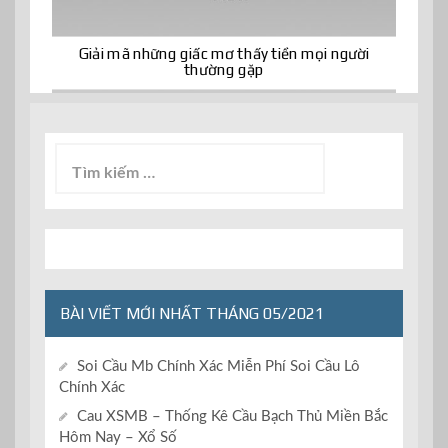
Giải mã những giấc mơ thấy tiền mọi người
thường gặp
Tìm
kiếm
cho:
BÀI VIẾT MỚI NHẤT THÁNG 05/2021
Soi Cầu Mb Chính Xác Miễn Phí Soi Cầu Lô
Chính Xác
Cau XSMB – Thống Kê Cầu Bạch Thủ Miền Bắc
Hôm Nay – Xổ Số