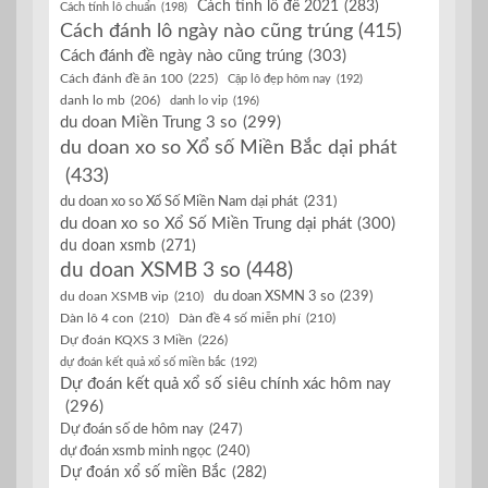
Cách tính lô đề 2021
(283)
Cách tính lô chuẩn
(198)
Cách đánh lô ngày nào cũng trúng
(415)
Cách đánh đề ngày nào cũng trúng
(303)
Cách đánh đề ăn 100
(225)
Cặp lô đẹp hôm nay
(192)
danh lo mb
(206)
danh lo vip
(196)
du doan Miền Trung 3 so
(299)
du doan xo so Xổ số Miền Bắc dại phát
(433)
du doan xo so Xổ Số Miền Nam dại phát
(231)
du doan xo so Xổ Số Miền Trung dại phát
(300)
du doan xsmb
(271)
du doan XSMB 3 so
(448)
du doan XSMN 3 so
(239)
du doan XSMB vip
(210)
Dàn lô 4 con
(210)
Dàn đề 4 số miễn phí
(210)
Dự đoán KQXS 3 Miền
(226)
dự đoán kết quả xổ số miền bắc
(192)
Dự đoán kết quả xổ số siêu chính xác hôm nay
(296)
Dự đoán số de hôm nay
(247)
dự đoán xsmb minh ngọc
(240)
Dự đoán xổ số miền Bắc
(282)