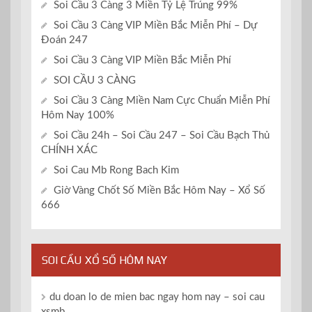
Soi Cầu 3 Càng 3 Miền Tỷ Lệ Trúng 99%
Soi Cầu 3 Càng VIP Miền Bắc Miễn Phí – Dự
Đoán 247
Soi Cầu 3 Càng VIP Miền Bắc Miễn Phí
SOI CẦU 3 CÀNG
Soi Cầu 3 Càng Miền Nam Cực Chuẩn Miễn Phí
Hôm Nay 100%
Soi Cầu 24h – Soi Cầu 247 – Soi Cầu Bạch Thủ
CHÍNH XÁC
Soi Cau Mb Rong Bach Kim
Giờ Vàng Chốt Số Miền Bắc Hôm Nay – Xổ Số
666
SOI CẦU XỔ SỐ HÔM NAY
du doan lo de mien bac ngay hom nay – soi cau
xsmb