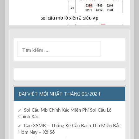
soi cầu mb lô xiên 2 siêu vip
Tìm
kiếm
cho:
BÀI VIẾT MỚI NHẤT THÁNG 05/2021
Soi Cầu Mb Chính Xác Miễn Phí Soi Cầu Lô
Chính Xác
Cau XSMB – Thống Kê Cầu Bạch Thủ Miền Bắc
Hôm Nay – Xổ Số