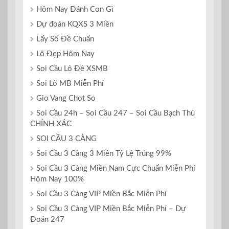
Hôm Nay Đánh Con Gì
Dự đoán KQXS 3 Miền
Lấy Số Đề Chuẩn
Lô Đẹp Hôm Nay
Soi Cầu Lô Đề XSMB
Soi Lô MB Miễn Phí
Gio Vang Chot So
Soi Cầu 24h – Soi Cầu 247 – Soi Cầu Bạch Thủ
CHÍNH XÁC
SOI CẦU 3 CÀNG
Soi Cầu 3 Càng 3 Miền Tỷ Lệ Trúng 99%
Soi Cầu 3 Càng Miền Nam Cực Chuẩn Miễn Phí
Hôm Nay 100%
Soi Cầu 3 Càng VIP Miền Bắc Miễn Phí
Soi Cầu 3 Càng VIP Miền Bắc Miễn Phí – Dự
Đoán 247