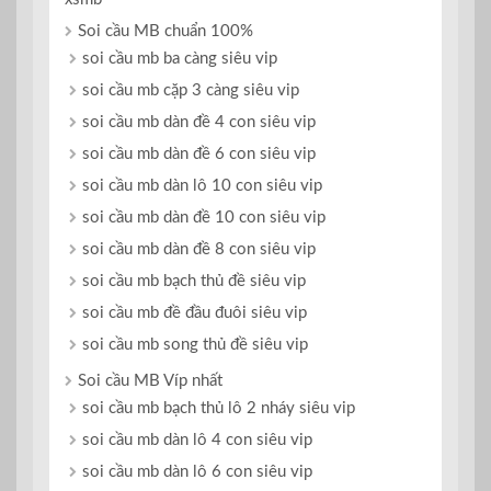
Soi cầu MB chuẩn 100%
soi cầu mb ba càng siêu vip
soi cầu mb cặp 3 càng siêu vip
soi cầu mb dàn đề 4 con siêu vip
soi cầu mb dàn đề 6 con siêu vip
soi cầu mb dàn lô 10 con siêu vip
soi cầu mb dàn đề 10 con siêu vip
soi cầu mb dàn đề 8 con siêu vip
soi cầu mb bạch thủ đề siêu vip
soi cầu mb đề đầu đuôi siêu vip
soi cầu mb song thủ đề siêu vip
Soi cầu MB Víp nhất
soi cầu mb bạch thủ lô 2 nháy siêu vip
soi cầu mb dàn lô 4 con siêu vip
soi cầu mb dàn lô 6 con siêu vip