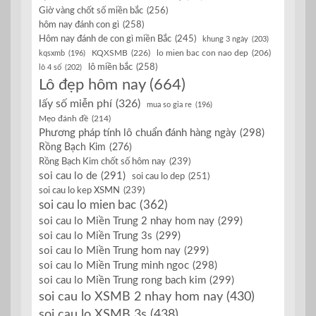
Giờ vàng chốt số miền bắc
(256)
hôm nay đánh con gì
(258)
Hôm nay đánh de con gì miền Bắc
(245)
khung 3 ngày
(203)
KQXSMB
(226)
kqsxmb
(196)
lo mien bac con nao dep
(206)
lô miền bắc
(258)
lô 4 số
(202)
Lô đẹp hôm nay
(664)
lấy số miễn phí
(326)
mua so gia re
(196)
Mẹo đánh đề
(214)
Phương pháp tính lô chuẩn đánh hàng ngày
(298)
Rồng Bạch Kim
(276)
Rồng Bạch Kim chốt số hôm nay
(239)
soi cau lo de
(291)
soi cau lo dep
(251)
soi cau lo kep XSMN
(239)
soi cau lo mien bac
(362)
soi cau lo Miền Trung 2 nhay hom nay
(299)
soi cau lo Miền Trung 3s
(299)
soi cau lo Miền Trung hom nay
(299)
soi cau lo Miền Trung minh ngoc
(298)
soi cau lo Miền Trung rong bach kim
(299)
soi cau lo XSMB 2 nhay hom nay
(430)
soi cau lo XSMB 3s
(438)