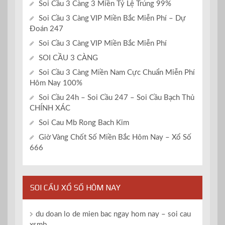
Soi Cầu 3 Càng 3 Miền Tỷ Lệ Trúng 99%
Soi Cầu 3 Càng VIP Miền Bắc Miễn Phí – Dự
Đoán 247
Soi Cầu 3 Càng VIP Miền Bắc Miễn Phí
SOI CẦU 3 CÀNG
Soi Cầu 3 Càng Miền Nam Cực Chuẩn Miễn Phí
Hôm Nay 100%
Soi Cầu 24h – Soi Cầu 247 – Soi Cầu Bạch Thủ
CHÍNH XÁC
Soi Cau Mb Rong Bach Kim
Giờ Vàng Chốt Số Miền Bắc Hôm Nay – Xổ Số
666
SOI CẦU XỔ SỐ HÔM NAY
du doan lo de mien bac ngay hom nay – soi cau
xsmb