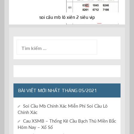
soi cầu mb lô xiên 2 siêu vip
Tìm
kiếm
cho:
BÀI VIẾT MỚI NHẤT THÁNG 05/2021
Soi Cầu Mb Chính Xác Miễn Phí Soi Cầu Lô
Chính Xác
Cau XSMB – Thống Kê Cầu Bạch Thủ Miền Bắc
Hôm Nay – Xổ Số