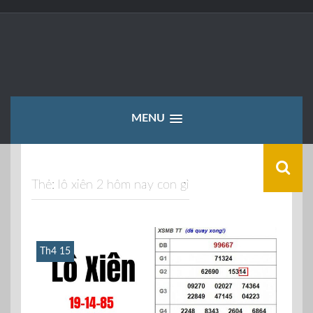
Skip
to
content
MENU
Thẻ:
lô xiên 2 hôm nay con gì
Th4 15