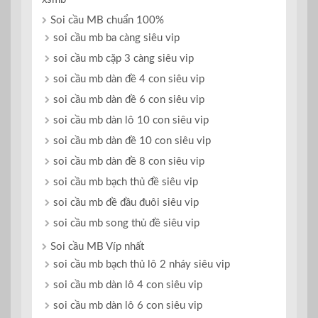
Soi cầu MB chuẩn 100%
soi cầu mb ba càng siêu vip
soi cầu mb cặp 3 càng siêu vip
soi cầu mb dàn đề 4 con siêu vip
soi cầu mb dàn đề 6 con siêu vip
soi cầu mb dàn lô 10 con siêu vip
soi cầu mb dàn đề 10 con siêu vip
soi cầu mb dàn đề 8 con siêu vip
soi cầu mb bạch thủ đề siêu vip
soi cầu mb đề đầu đuôi siêu vip
soi cầu mb song thủ đề siêu vip
Soi cầu MB Víp nhất
soi cầu mb bạch thủ lô 2 nháy siêu vip
soi cầu mb dàn lô 4 con siêu vip
soi cầu mb dàn lô 6 con siêu vip