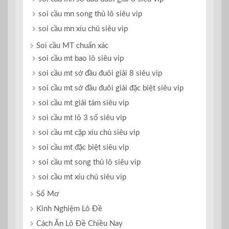
soi cầu mn song thủ lô siêu vip
soi cầu mn xíu chủ siêu vip
Soi cầu MT chuẩn xác
soi cầu mt bao lô siêu vip
soi cầu mt sớ đầu đuôi giải 8 siêu vip
soi cầu mt sớ đầu đuôi giải đặc biệt siêu vip
soi cầu mt giải tám siêu vip
soi cầu mt lô 3 số siêu vip
soi cầu mt cặp xíu chủ siêu vip
soi cầu mt đặc biệt siêu vip
soi cầu mt song thủ lô siêu vip
soi cầu mt xíu chủ siêu vip
Sổ Mơ
Kinh Nghiệm Lô Đề
Cách Ăn Lô Đề Chiều Nay