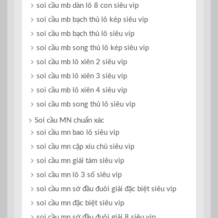
soi cầu mb dàn lô 8 con siêu vip
soi cầu mb bạch thủ lô kép siêu vip
soi cầu mb bạch thủ lô siêu vip
soi cầu mb song thủ lô kép siêu vip
soi cầu mb lô xiên 2 siêu vip
soi cầu mb lô xiên 3 siêu vip
soi cầu mb lô xiên 4 siêu vip
soi cầu mb song thủ lô siêu vip
Soi cầu MN chuẩn xác
soi cầu mn bao lô siêu vip
soi cầu mn cặp xíu chủ siêu vip
soi cầu mn giải tám siêu vip
soi cầu mn lô 3 số siêu vip
soi cầu mn sớ đầu đuôi giải đặc biệt siêu vip
soi cầu mn đặc biệt siêu vip
soi cầu mn sớ đầu đuôi giải 8 siêu vip