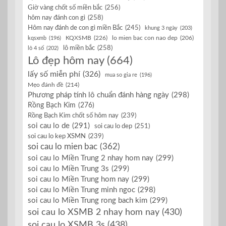
Giờ vàng chốt số miền bắc
(256)
hôm nay đánh con gì
(258)
Hôm nay đánh de con gì miền Bắc
(245)
khung 3 ngày
(203)
KQXSMB
(226)
kqsxmb
(196)
lo mien bac con nao dep
(206)
lô miền bắc
(258)
lô 4 số
(202)
Lô đẹp hôm nay
(664)
lấy số miễn phí
(326)
mua so gia re
(196)
Mẹo đánh đề
(214)
Phương pháp tính lô chuẩn đánh hàng ngày
(298)
Rồng Bạch Kim
(276)
Rồng Bạch Kim chốt số hôm nay
(239)
soi cau lo de
(291)
soi cau lo dep
(251)
soi cau lo kep XSMN
(239)
soi cau lo mien bac
(362)
soi cau lo Miền Trung 2 nhay hom nay
(299)
soi cau lo Miền Trung 3s
(299)
soi cau lo Miền Trung hom nay
(299)
soi cau lo Miền Trung minh ngoc
(298)
soi cau lo Miền Trung rong bach kim
(299)
soi cau lo XSMB 2 nhay hom nay
(430)
soi cau lo XSMB 3s
(438)