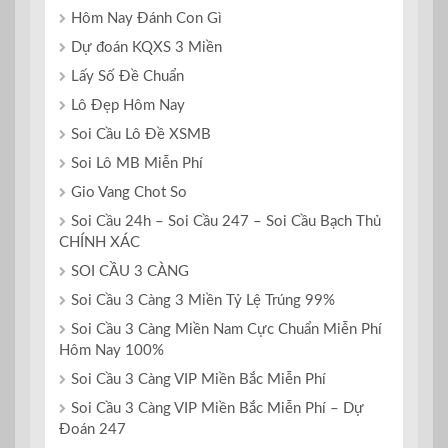
Hôm Nay Đánh Con Gì
Dự đoán KQXS 3 Miền
Lấy Số Đề Chuẩn
Lô Đẹp Hôm Nay
Soi Cầu Lô Đề XSMB
Soi Lô MB Miễn Phí
Gio Vang Chot So
Soi Cầu 24h – Soi Cầu 247 – Soi Cầu Bạch Thủ
CHÍNH XÁC
SOI CẦU 3 CÀNG
Soi Cầu 3 Càng 3 Miền Tỷ Lệ Trúng 99%
Soi Cầu 3 Càng Miền Nam Cực Chuẩn Miễn Phí
Hôm Nay 100%
Soi Cầu 3 Càng VIP Miền Bắc Miễn Phí
Soi Cầu 3 Càng VIP Miền Bắc Miễn Phí – Dự
Đoán 247