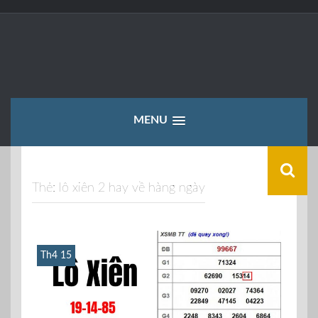
Skip
to
content
MENU
Thẻ:
lô xiên 2 hay về hàng ngày
Th4 15