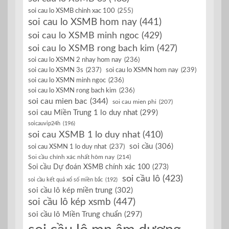
soi cau lo XSMB chinh xac 100
(255)
soi cau lo XSMB hom nay
(441)
soi cau lo XSMB minh ngoc
(429)
soi cau lo XSMB rong bach kim
(427)
soi cau lo XSMN 2 nhay hom nay
(236)
soi cau lo XSMN 3s
(237)
soi cau lo XSMN hom nay
(239)
soi cau lo XSMN minh ngoc
(236)
soi cau lo XSMN rong bach kim
(236)
soi cau mien bac
(344)
soi cau mien phi
(207)
soi cau Miền Trung 1 lo duy nhat
(299)
soicauvip24h
(196)
soi cau XSMB 1 lo duy nhat
(410)
soi cầu
(306)
soi cau XSMN 1 lo duy nhat
(237)
Soi cầu chính xác nhất hôm nay
(214)
Soi cầu Dự đoán XSMB chính xác 100
(273)
soi cầu lô
(423)
soi cầu kết quả xổ số miền bắc
(192)
soi cầu lô kép miền trung
(302)
soi cầu lô kép xsmb
(447)
soi cầu lô Miền Trung chuẩn
(297)