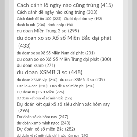
Cách đánh lô ngày nào cũng trúng
(415)
Cách đánh đề ngày nào cũng trúng
(303)
Cách đánh đề ăn 100
(225)
Cặp lô đẹp hôm nay
(192)
danh lo mb
(206)
danh lo vip
(196)
du doan Miền Trung 3 so
(299)
du doan xo so Xổ số Miền Bắc dại phát
(433)
du doan xo so Xổ Số Miền Nam dại phát
(231)
du doan xo so Xổ Số Miền Trung dại phát
(300)
du doan xsmb
(271)
du doan XSMB 3 so
(448)
du doan XSMN 3 so
(239)
du doan XSMB vip
(210)
Dàn lô 4 con
(210)
Dàn đề 4 số miễn phí
(210)
Dự đoán KQXS 3 Miền
(226)
dự đoán kết quả xổ số miền bắc
(192)
Dự đoán kết quả xổ số siêu chính xác hôm nay
(296)
Dự đoán số de hôm nay
(247)
dự đoán xsmb minh ngọc
(240)
Dự đoán xổ số miền Bắc
(282)
dự đoán xổ số miền bắc chính xác hôm nay
(190)