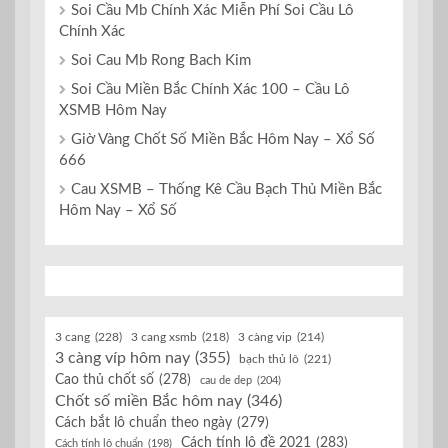
Soi Cầu Mb Chính Xác Miễn Phí Soi Cầu Lô
Chính Xác
Soi Cau Mb Rong Bach Kim
Soi Cầu Miền Bắc Chính Xác 100 – Cầu Lô
XSMB Hôm Nay
Giờ Vàng Chốt Số Miền Bắc Hôm Nay – Xổ Số
666
Cau XSMB – Thống Kê Cầu Bạch Thủ Miền Bắc
Hôm Nay – Xổ Số
3 cang
(228)
3 cang xsmb
(218)
3 càng vip
(214)
3 càng víp hôm nay
(355)
bạch thủ lô
(221)
Cao thủ chốt số
(278)
cau de dep
(204)
Chốt số miền Bắc hôm nay
(346)
Cách bắt lô chuẩn theo ngày
(279)
Cách tính lô đề 2021
(283)
Cách tính lô chuẩn
(198)