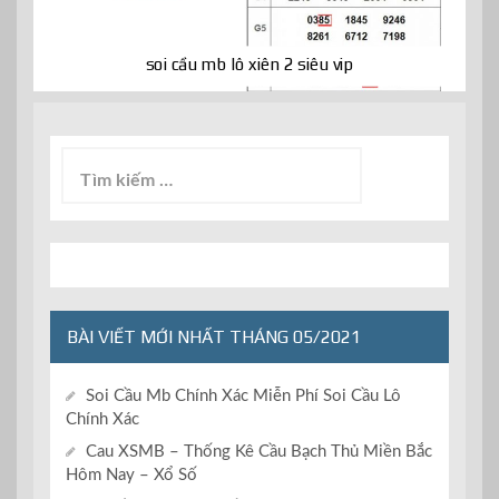
soi cầu mb lô xiên 2 siêu vip
Tìm
kiếm
cho:
BÀI VIẾT MỚI NHẤT THÁNG 05/2021
Soi Cầu Mb Chính Xác Miễn Phí Soi Cầu Lô
Chính Xác
Cau XSMB – Thống Kê Cầu Bạch Thủ Miền Bắc
Hôm Nay – Xổ Số