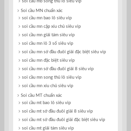
soi cầu mb song thủ lô siêu vip
Soi cầu MN chuẩn xác
soi cầu mn bao lô siêu vip
soi cầu mn cặp xíu chủ siêu vip
soi cầu mn giải tám siêu vip
soi cầu mn lô 3 số siêu vip
soi cầu mn sớ đầu đuôi giải đặc biệt siêu vip
soi cầu mn đặc biệt siêu vip
soi cầu mn sớ đầu đuôi giải 8 siêu vip
soi cầu mn song thủ lô siêu vip
soi cầu mn xíu chủ siêu vip
Soi cầu MT chuẩn xác
soi cầu mt bao lô siêu vip
soi cầu mt sớ đầu đuôi giải 8 siêu vip
soi cầu mt sớ đầu đuôi giải đặc biệt siêu vip
soi cầu mt giải tám siêu vip