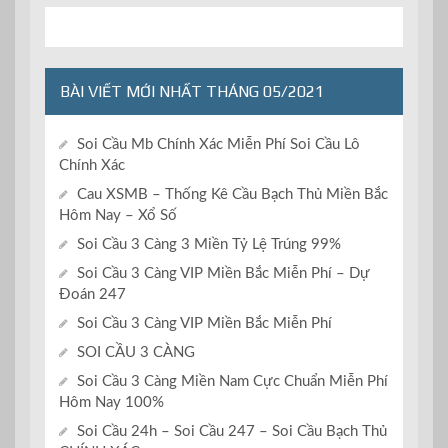
BÀI VIẾT MỚI NHẤT THÁNG 05/2021
Soi Cầu Mb Chính Xác Miễn Phí Soi Cầu Lô
Chính Xác
Cau XSMB – Thống Kê Cầu Bạch Thủ Miền Bắc
Hôm Nay – Xổ Số
Soi Cầu 3 Càng 3 Miền Tỷ Lệ Trúng 99%
Soi Cầu 3 Càng VIP Miền Bắc Miễn Phí – Dự
Đoán 247
Soi Cầu 3 Càng VIP Miền Bắc Miễn Phí
SOI CẦU 3 CÀNG
Soi Cầu 3 Càng Miền Nam Cực Chuẩn Miễn Phí
Hôm Nay 100%
Soi Cầu 24h – Soi Cầu 247 – Soi Cầu Bạch Thủ