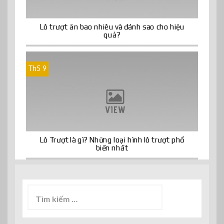
Lô trượt ăn bao nhiêu và đánh sao cho hiệu
quả?
Th5 9
Lô Trượt là gì? Những loại hình lô trượt phổ
biến nhất
Tìm
kiếm
cho: