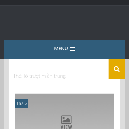
Skip
to
content
MENU
Thẻ:
lô trượt miền trung
Th7 5