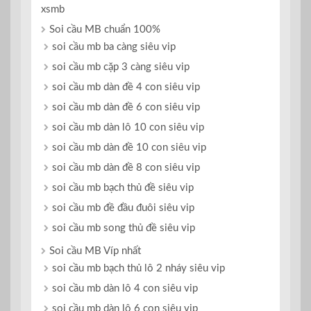
xsmb
Soi cầu MB chuẩn 100%
soi cầu mb ba càng siêu vip
soi cầu mb cặp 3 càng siêu vip
soi cầu mb dàn đề 4 con siêu vip
soi cầu mb dàn đề 6 con siêu vip
soi cầu mb dàn lô 10 con siêu vip
soi cầu mb dàn đề 10 con siêu vip
soi cầu mb dàn đề 8 con siêu vip
soi cầu mb bạch thủ đề siêu vip
soi cầu mb đề đầu đuôi siêu vip
soi cầu mb song thủ đề siêu vip
Soi cầu MB Víp nhất
soi cầu mb bạch thủ lô 2 nháy siêu vip
soi cầu mb dàn lô 4 con siêu vip
soi cầu mb dàn lô 6 con siêu vip