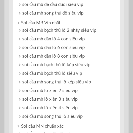
soi cầu mb đề đầu đuôi siêu vip
soi cầu mb song thủ đề siêu vip
Soi cầu MB Víp nhất
soi cầu mb bạch thủ lô 2 nháy siêu vip
soi cầu mb dàn lô 4 con siêu vip
soi cầu mb dàn lô 6 con siêu vip
soi cầu mb dàn lô 8 con siêu vip
soi cầu mb bạch thủ lô kép siêu vip
soi cầu mb bạch thủ lô siêu vip
soi cầu mb song thủ lô kép siêu vip
soi cầu mb lô xiên 2 siêu vip
soi cầu mb lô xiên 3 siêu vip
soi cầu mb lô xiên 4 siêu vip
soi cầu mb song thủ lô siêu vip
Soi cầu MN chuẩn xác