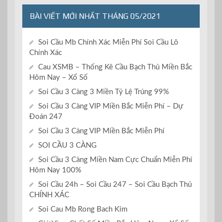
BÀI VIẾT MỚI NHẤT THÁNG 05/2021
Soi Cầu Mb Chính Xác Miễn Phí Soi Cầu Lô
Chính Xác
Cau XSMB – Thống Kê Cầu Bạch Thủ Miền Bắc
Hôm Nay – Xổ Số
Soi Cầu 3 Càng 3 Miền Tỷ Lệ Trúng 99%
Soi Cầu 3 Càng VIP Miền Bắc Miễn Phí – Dự
Đoán 247
Soi Cầu 3 Càng VIP Miền Bắc Miễn Phí
SOI CẦU 3 CÀNG
Soi Cầu 3 Càng Miền Nam Cực Chuẩn Miễn Phí
Hôm Nay 100%
Soi Cầu 24h – Soi Cầu 247 – Soi Cầu Bạch Thủ
CHÍNH XÁC
Soi Cau Mb Rong Bach Kim