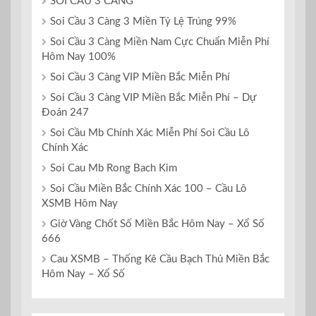
SOI CẦU 3 CÀNG
Soi Cầu 3 Càng 3 Miền Tỷ Lệ Trúng 99%
Soi Cầu 3 Càng Miền Nam Cực Chuẩn Miễn Phí
Hôm Nay 100%
Soi Cầu 3 Càng VIP Miền Bắc Miễn Phí
Soi Cầu 3 Càng VIP Miền Bắc Miễn Phí – Dự
Đoán 247
Soi Cầu Mb Chính Xác Miễn Phí Soi Cầu Lô
Chính Xác
Soi Cau Mb Rong Bach Kim
Soi Cầu Miền Bắc Chính Xác 100 – Cầu Lô
XSMB Hôm Nay
Giờ Vàng Chốt Số Miền Bắc Hôm Nay – Xổ Số
666
Cau XSMB – Thống Kê Cầu Bạch Thủ Miền Bắc
Hôm Nay – Xổ Số