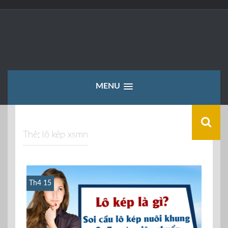
Skip
to
content
MENU
Thẻ:
lô kép xsmn
Th4 15