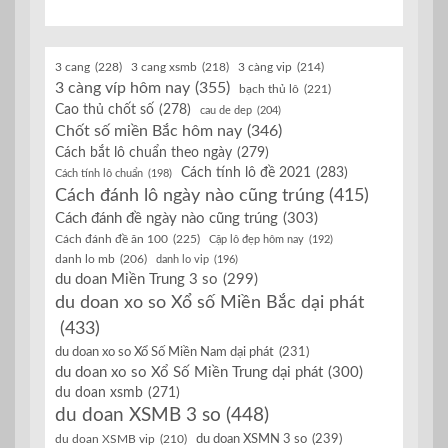
3 cang
(228)
3 cang xsmb
(218)
3 càng vip
(214)
3 càng víp hôm nay
(355)
bạch thủ lô
(221)
Cao thủ chốt số
(278)
cau de dep
(204)
Chốt số miền Bắc hôm nay
(346)
Cách bắt lô chuẩn theo ngày
(279)
Cách tính lô đề 2021
(283)
Cách tính lô chuẩn
(198)
Cách đánh lô ngày nào cũng trúng
(415)
Cách đánh đề ngày nào cũng trúng
(303)
Cách đánh đề ăn 100
(225)
Cặp lô đẹp hôm nay
(192)
danh lo mb
(206)
danh lo vip
(196)
du doan Miền Trung 3 so
(299)
du doan xo so Xổ số Miền Bắc dại phát
(433)
du doan xo so Xổ Số Miền Nam dại phát
(231)
du doan xo so Xổ Số Miền Trung dại phát
(300)
du doan xsmb
(271)
du doan XSMB 3 so
(448)
du doan XSMN 3 so
(239)
du doan XSMB vip
(210)