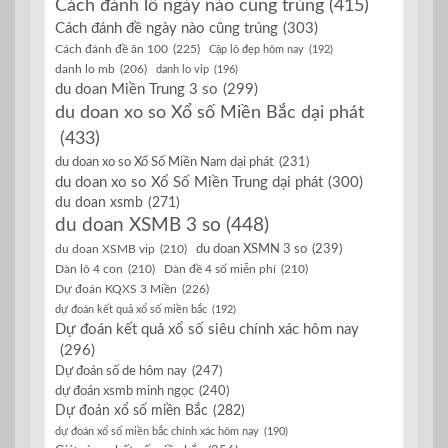
Cách đánh lô ngày nào cũng trúng
(415)
Cách đánh đề ngày nào cũng trúng
(303)
Cách đánh đề ăn 100
(225)
Cặp lô đẹp hôm nay
(192)
danh lo mb
(206)
danh lo vip
(196)
du doan Miền Trung 3 so
(299)
du doan xo so Xổ số Miền Bắc dại phát
(433)
du doan xo so Xổ Số Miền Nam dại phát
(231)
du doan xo so Xổ Số Miền Trung dại phát
(300)
du doan xsmb
(271)
du doan XSMB 3 so
(448)
du doan XSMN 3 so
(239)
du doan XSMB vip
(210)
Dàn lô 4 con
(210)
Dàn đề 4 số miễn phí
(210)
Dự đoán KQXS 3 Miền
(226)
dự đoán kết quả xổ số miền bắc
(192)
Dự đoán kết quả xổ số siêu chính xác hôm nay
(296)
Dự đoán số de hôm nay
(247)
dự đoán xsmb minh ngọc
(240)
Dự đoán xổ số miền Bắc
(282)
dự đoán xổ số miền bắc chính xác hôm nay
(190)