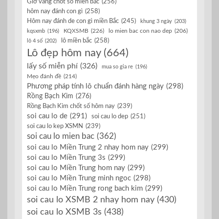
Giờ vàng chốt số miền bắc
(256)
hôm nay đánh con gì
(258)
Hôm nay đánh de con gì miền Bắc
(245)
khung 3 ngày
(203)
KQXSMB
(226)
kqsxmb
(196)
lo mien bac con nao dep
(206)
lô miền bắc
(258)
lô 4 số
(202)
Lô đẹp hôm nay
(664)
lấy số miễn phí
(326)
mua so gia re
(196)
Mẹo đánh đề
(214)
Phương pháp tính lô chuẩn đánh hàng ngày
(298)
Rồng Bạch Kim
(276)
Rồng Bạch Kim chốt số hôm nay
(239)
soi cau lo de
(291)
soi cau lo dep
(251)
soi cau lo kep XSMN
(239)
soi cau lo mien bac
(362)
soi cau lo Miền Trung 2 nhay hom nay
(299)
soi cau lo Miền Trung 3s
(299)
soi cau lo Miền Trung hom nay
(299)
soi cau lo Miền Trung minh ngoc
(298)
soi cau lo Miền Trung rong bach kim
(299)
soi cau lo XSMB 2 nhay hom nay
(430)
soi cau lo XSMB 3s
(438)