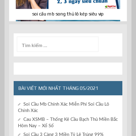
soi cầu mb song thủ lô kép siêu vip
Tìm
kiếm
cho:
BÀI VIẾT MỚI NHẤT THÁNG 05/2021
Soi Cầu Mb Chính Xác Miễn Phí Soi Cầu Lô
Chính Xác
Cau XSMB – Thống Kê Cầu Bạch Thủ Miền Bắc
Hôm Nay – Xổ Số
Soi Cầu 3 Càng 3 Miền Tỷ Lệ Trúng 99%