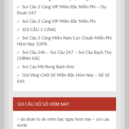
Soi Cầu 3 Càng VIP Miền Bắc Miễn Phí – Dự
Đoán 247
Soi Cầu 3 Càng VIP Miền Bắc Miễn Phí
SOI CẦU 3 CÀNG
Soi Cầu 3 Càng Miền Nam Cực Chuẩn Miễn Phí
Hôm Nay 100%
Soi Cầu 24h – Soi Cầu 247 – Soi Cầu Bạch Thủ
CHÍNH XÁC
Soi Cau Mb Rong Bach Kim
Giờ Vàng Chốt Số Miền Bắc Hôm Nay – Xổ Số
666
SOI CẦU XỔ SỐ HÔM NAY
du doan lo de mien bac ngay hom nay – soi cau
xsmb