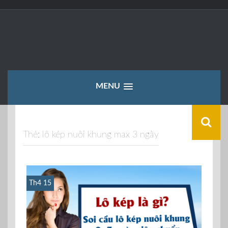
Skip
to
content
MENU
Thẻ:
lô kép nuôi khung max 3 ngày
Th4 15