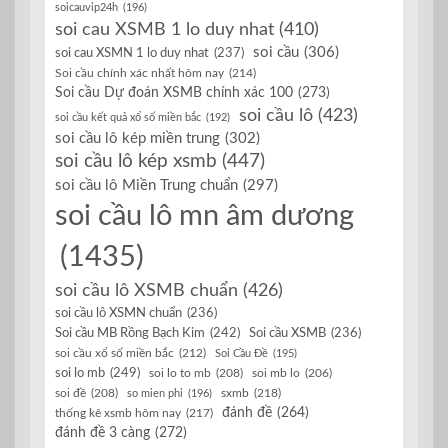
soicauvip24h
(196)
soi cau XSMB 1 lo duy nhat
(410)
soi cầu
(306)
soi cau XSMN 1 lo duy nhat
(237)
Soi cầu chính xác nhất hôm nay
(214)
Soi cầu Dự đoán XSMB chính xác 100
(273)
soi cầu lô
(423)
soi cầu kết quả xổ số miền bắc
(192)
soi cầu lô kép miền trung
(302)
soi cầu lô kép xsmb
(447)
soi cầu lô Miền Trung chuẩn
(297)
soi cầu lô mn âm dương
(1435)
soi cầu lô XSMB chuẩn
(426)
soi cầu lô XSMN chuẩn
(236)
Soi cầu MB Rồng Bạch Kim
(242)
Soi cầu XSMB
(236)
soi cầu xổ số miền bắc
(212)
Soi Cầu Đề
(195)
soi lo mb
(249)
soi lo to mb
(208)
soi mb lo
(206)
sxmb
(218)
soi đề
(208)
so mien phi
(196)
đánh đề
(264)
thống kê xsmb hôm nay
(217)
đánh đề 3 càng
(272)