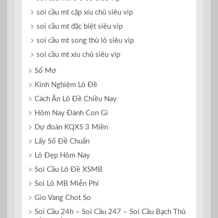
soi cầu mt cặp xíu chủ siêu vip
soi cầu mt đặc biệt siêu vip
soi cầu mt song thủ lô siêu vip
soi cầu mt xíu chủ siêu vip
Sổ Mơ
Kinh Nghiệm Lô Đề
Cách Ăn Lô Đề Chiều Nay
Hôm Nay Đánh Con Gì
Dự đoán KQXS 3 Miền
Lấy Số Đề Chuẩn
Lô Đẹp Hôm Nay
Soi Cầu Lô Đề XSMB
Soi Lô MB Miễn Phí
Gio Vang Chot So
Soi Cầu 24h – Soi Cầu 247 – Soi Cầu Bạch Thủ