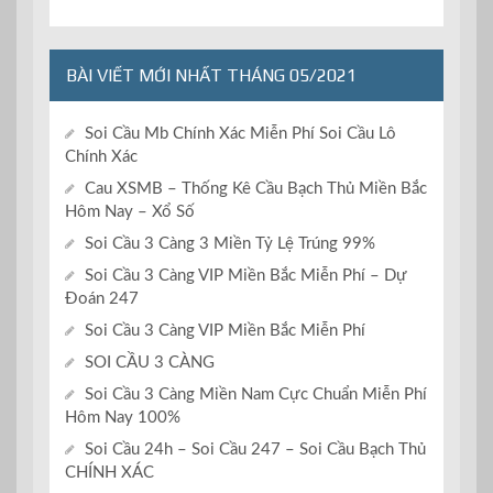
BÀI VIẾT MỚI NHẤT THÁNG 05/2021
Soi Cầu Mb Chính Xác Miễn Phí Soi Cầu Lô
Chính Xác
Cau XSMB – Thống Kê Cầu Bạch Thủ Miền Bắc
Hôm Nay – Xổ Số
Soi Cầu 3 Càng 3 Miền Tỷ Lệ Trúng 99%
Soi Cầu 3 Càng VIP Miền Bắc Miễn Phí – Dự
Đoán 247
Soi Cầu 3 Càng VIP Miền Bắc Miễn Phí
SOI CẦU 3 CÀNG
Soi Cầu 3 Càng Miền Nam Cực Chuẩn Miễn Phí
Hôm Nay 100%
Soi Cầu 24h – Soi Cầu 247 – Soi Cầu Bạch Thủ
CHÍNH XÁC