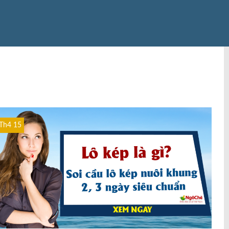
Th4 15