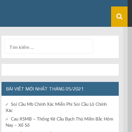
Tìm
kiếm
cho:
BÀI VIẾT MỚI NHẤT THÁNG 05/2021
Soi Cầu Mb Chính Xác Miễn Phí Soi Cầu Lô Chính
Xác
Cau XSMB – Thống Kê Cầu Bạch Thủ Miền Bắc Hôm
Nay – Xổ Số