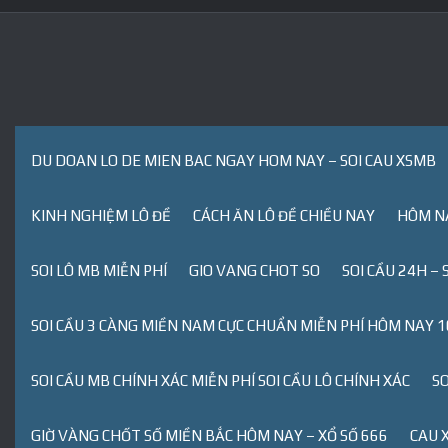
Skip
to
content
DU DOAN LO DE MIEN BAC NGAY HOM NAY – SOI CAU XSMB
KINH NGHIỆM LÔ ĐỀ
CÁCH ĂN LÔ ĐỀ CHIỀU NAY
HÔM NA
SOI LÔ MB MIỄN PHÍ
GIO VANG CHOT SO
SOI CẦU 24H – 
SOI CẦU 3 CÀNG MIỀN NAM CỰC CHUẨN MIỄN PHÍ HÔM NAY 
SOI CẦU MB CHÍNH XÁC MIỄN PHÍ SOI CẦU LÔ CHÍNH XÁC
S
GIỜ VÀNG CHỐT SỐ MIỀN BẮC HÔM NAY – XỔ SỐ 666
CAU 