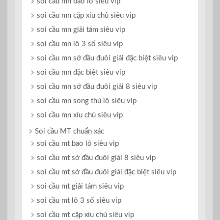
soi cầu mn bao lô siêu vip
soi cầu mn cặp xíu chủ siêu vip
soi cầu mn giải tám siêu vip
soi cầu mn lô 3 số siêu vip
soi cầu mn sớ đầu đuôi giải đặc biệt siêu vip
soi cầu mn đặc biệt siêu vip
soi cầu mn sớ đầu đuôi giải 8 siêu vip
soi cầu mn song thủ lô siêu vip
soi cầu mn xíu chủ siêu vip
Soi cầu MT chuẩn xác
soi cầu mt bao lô siêu vip
soi cầu mt sớ đầu đuôi giải 8 siêu vip
soi cầu mt sớ đầu đuôi giải đặc biệt siêu vip
soi cầu mt giải tám siêu vip
soi cầu mt lô 3 số siêu vip
soi cầu mt cặp xíu chủ siêu vip