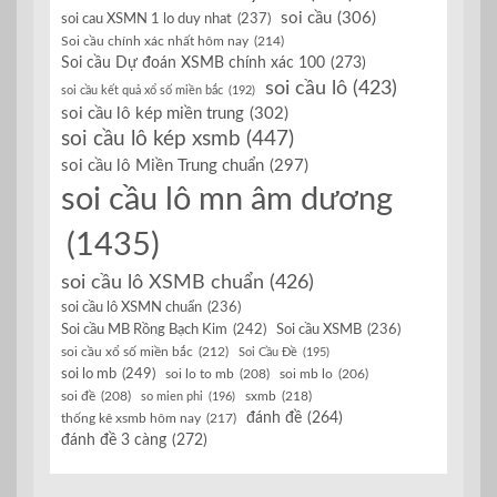
soi cầu
(306)
soi cau XSMN 1 lo duy nhat
(237)
Soi cầu chính xác nhất hôm nay
(214)
Soi cầu Dự đoán XSMB chính xác 100
(273)
soi cầu lô
(423)
soi cầu kết quả xổ số miền bắc
(192)
soi cầu lô kép miền trung
(302)
soi cầu lô kép xsmb
(447)
soi cầu lô Miền Trung chuẩn
(297)
soi cầu lô mn âm dương
(1435)
soi cầu lô XSMB chuẩn
(426)
soi cầu lô XSMN chuẩn
(236)
Soi cầu MB Rồng Bạch Kim
(242)
Soi cầu XSMB
(236)
soi cầu xổ số miền bắc
(212)
Soi Cầu Đề
(195)
soi lo mb
(249)
soi lo to mb
(208)
soi mb lo
(206)
sxmb
(218)
soi đề
(208)
so mien phi
(196)
đánh đề
(264)
thống kê xsmb hôm nay
(217)
đánh đề 3 càng
(272)