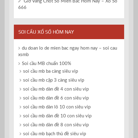
Giờ Vàng Chốt Số Miền Bắc Hôm Nay – Xổ Số
666
SOI CẦU XỔ SỐ HÔM NAY
du doan lo de mien bac ngay hom nay – soi cau
xsmb
Soi cầu MB chuẩn 100%
soi cầu mb ba càng siêu vip
soi cầu mb cặp 3 càng siêu vip
soi cầu mb dàn đề 4 con siêu vip
soi cầu mb dàn đề 6 con siêu vip
soi cầu mb dàn lô 10 con siêu vip
soi cầu mb dàn đề 10 con siêu vip
soi cầu mb dàn đề 8 con siêu vip
soi cầu mb bạch thủ đề siêu vip