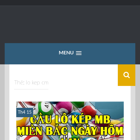
Skip
to
content
MENU
Thẻ:
lo kep cm
Th4 15