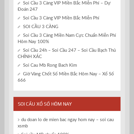
Soi Cầu 3 Càng VIP Miền Bắc Miễn Phí – Dự
Đoán 247
Soi Cầu 3 Càng VIP Miền Bắc Miễn Phí
SOI CẦU 3 CÀNG
Soi Cầu 3 Càng Miền Nam Cực Chuẩn Miễn Phí
Hôm Nay 100%
Soi Cầu 24h – Soi Cầu 247 – Soi Cầu Bạch Thủ
CHÍNH XÁC
Soi Cau Mb Rong Bach Kim
Giờ Vàng Chốt Số Miền Bắc Hôm Nay – Xổ Số
666
SOI CẦU XỔ SỐ HÔM NAY
du doan lo de mien bac ngay hom nay – soi cau
xsmb