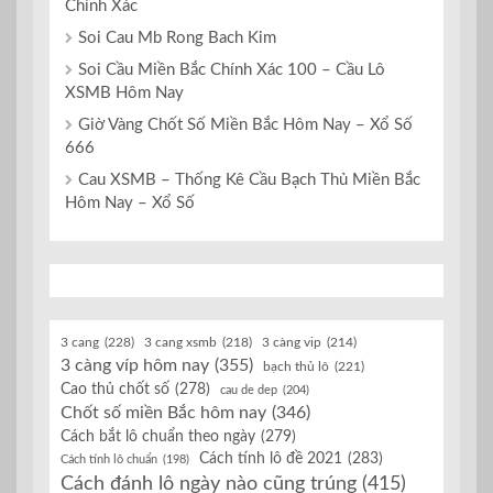
Chính Xác
Soi Cau Mb Rong Bach Kim
Soi Cầu Miền Bắc Chính Xác 100 – Cầu Lô
XSMB Hôm Nay
Giờ Vàng Chốt Số Miền Bắc Hôm Nay – Xổ Số
666
Cau XSMB – Thống Kê Cầu Bạch Thủ Miền Bắc
Hôm Nay – Xổ Số
3 cang
(228)
3 cang xsmb
(218)
3 càng vip
(214)
3 càng víp hôm nay
(355)
bạch thủ lô
(221)
Cao thủ chốt số
(278)
cau de dep
(204)
Chốt số miền Bắc hôm nay
(346)
Cách bắt lô chuẩn theo ngày
(279)
Cách tính lô đề 2021
(283)
Cách tính lô chuẩn
(198)
Cách đánh lô ngày nào cũng trúng
(415)