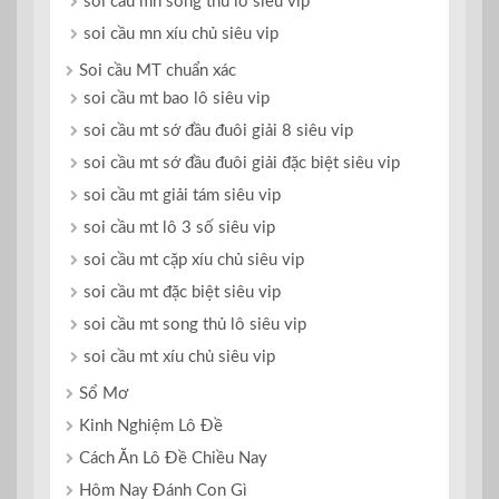
soi cầu mn song thủ lô siêu vip
soi cầu mn xíu chủ siêu vip
Soi cầu MT chuẩn xác
soi cầu mt bao lô siêu vip
soi cầu mt sớ đầu đuôi giải 8 siêu vip
soi cầu mt sớ đầu đuôi giải đặc biệt siêu vip
soi cầu mt giải tám siêu vip
soi cầu mt lô 3 số siêu vip
soi cầu mt cặp xíu chủ siêu vip
soi cầu mt đặc biệt siêu vip
soi cầu mt song thủ lô siêu vip
soi cầu mt xíu chủ siêu vip
Sổ Mơ
Kinh Nghiệm Lô Đề
Cách Ăn Lô Đề Chiều Nay
Hôm Nay Đánh Con Gì