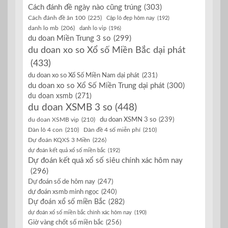
Cách đánh đề ngày nào cũng trúng
(303)
Cách đánh đề ăn 100
(225)
Cặp lô đẹp hôm nay
(192)
danh lo mb
(206)
danh lo vip
(196)
du doan Miền Trung 3 so
(299)
du doan xo so Xổ số Miền Bắc dại phát
(433)
du doan xo so Xổ Số Miền Nam dại phát
(231)
du doan xo so Xổ Số Miền Trung dại phát
(300)
du doan xsmb
(271)
du doan XSMB 3 so
(448)
du doan XSMN 3 so
(239)
du doan XSMB vip
(210)
Dàn lô 4 con
(210)
Dàn đề 4 số miễn phí
(210)
Dự đoán KQXS 3 Miền
(226)
dự đoán kết quả xổ số miền bắc
(192)
Dự đoán kết quả xổ số siêu chính xác hôm nay
(296)
Dự đoán số de hôm nay
(247)
dự đoán xsmb minh ngọc
(240)
Dự đoán xổ số miền Bắc
(282)
dự đoán xổ số miền bắc chính xác hôm nay
(190)
Giờ vàng chốt số miền bắc
(256)