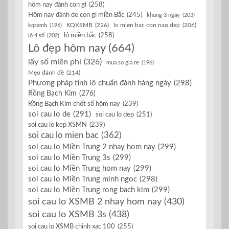
hôm nay đánh con gì
(258)
Hôm nay đánh de con gì miền Bắc
(245)
khung 3 ngày
(203)
KQXSMB
(226)
kqsxmb
(196)
lo mien bac con nao dep
(206)
lô miền bắc
(258)
lô 4 số
(202)
Lô đẹp hôm nay
(664)
lấy số miễn phí
(326)
mua so gia re
(196)
Mẹo đánh đề
(214)
Phương pháp tính lô chuẩn đánh hàng ngày
(298)
Rồng Bạch Kim
(276)
Rồng Bạch Kim chốt số hôm nay
(239)
soi cau lo de
(291)
soi cau lo dep
(251)
soi cau lo kep XSMN
(239)
soi cau lo mien bac
(362)
soi cau lo Miền Trung 2 nhay hom nay
(299)
soi cau lo Miền Trung 3s
(299)
soi cau lo Miền Trung hom nay
(299)
soi cau lo Miền Trung minh ngoc
(298)
soi cau lo Miền Trung rong bach kim
(299)
soi cau lo XSMB 2 nhay hom nay
(430)
soi cau lo XSMB 3s
(438)
soi cau lo XSMB chinh xac 100
(255)