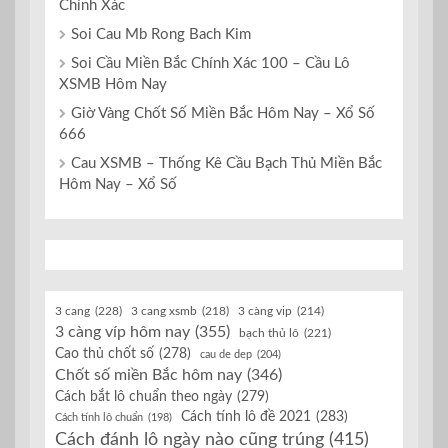
Chính Xác
Soi Cau Mb Rong Bach Kim
Soi Cầu Miền Bắc Chính Xác 100 – Cầu Lô
XSMB Hôm Nay
Giờ Vàng Chốt Số Miền Bắc Hôm Nay – Xổ Số
666
Cau XSMB – Thống Kê Cầu Bạch Thủ Miền Bắc
Hôm Nay – Xổ Số
3 cang
(228)
3 cang xsmb
(218)
3 càng vip
(214)
3 càng víp hôm nay
(355)
bạch thủ lô
(221)
Cao thủ chốt số
(278)
cau de dep
(204)
Chốt số miền Bắc hôm nay
(346)
Cách bắt lô chuẩn theo ngày
(279)
Cách tính lô đề 2021
(283)
Cách tính lô chuẩn
(198)
Cách đánh lô ngày nào cũng trúng
(415)