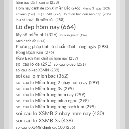
hôm nay đánh con gì
(258)
Hôm nay đánh de con gì miền Bắc
(245)
khung 3 ngày
(203)
KQXSMB
(226)
kqsxmb
(196)
lo mien bac con nao dep
(206)
lô miền bắc
(258)
lô 4 số
(202)
Lô đẹp hôm nay
(664)
lấy số miễn phí
(326)
mua so gia re
(196)
Mẹo đánh đề
(214)
Phương pháp tính lô chuẩn đánh hàng ngày
(298)
Rồng Bạch Kim
(276)
Rồng Bạch Kim chốt số hôm nay
(239)
soi cau lo de
(291)
soi cau lo dep
(251)
soi cau lo kep XSMN
(239)
soi cau lo mien bac
(362)
soi cau lo Miền Trung 2 nhay hom nay
(299)
soi cau lo Miền Trung 3s
(299)
soi cau lo Miền Trung hom nay
(299)
soi cau lo Miền Trung minh ngoc
(298)
soi cau lo Miền Trung rong bach kim
(299)
soi cau lo XSMB 2 nhay hom nay
(430)
soi cau lo XSMB 3s
(438)
soi cau lo XSMB chinh xac 100
(255)