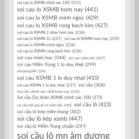
soi cau lo XSMB chinh xac 100
(255)
soi cau lo XSMB hom nay
(441)
soi cau lo XSMB minh ngoc
(429)
soi cau lo XSMB rong bach kim
(427)
soi cau lo XSMN 2 nhay hom nay
(236)
soi cau lo XSMN 3s
(237)
soi cau lo XSMN hom nay
(239)
soi cau lo XSMN minh ngoc
(236)
soi cau lo XSMN rong bach kim
(236)
soi cau mien bac
(344)
soi cau mien phi
(207)
soi cau Miền Trung 1 lo duy nhat
(299)
soicauvip24h
(196)
soi cau XSMB 1 lo duy nhat
(410)
soi cầu
(306)
soi cau XSMN 1 lo duy nhat
(237)
Soi cầu chính xác nhất hôm nay
(214)
Soi cầu Dự đoán XSMB chính xác 100
(273)
soi cầu lô
(423)
soi cầu kết quả xổ số miền bắc
(192)
soi cầu lô kép miền trung
(302)
soi cầu lô kép xsmb
(447)
soi cầu lô Miền Trung chuẩn
(297)
soi cầu lô mn âm dương