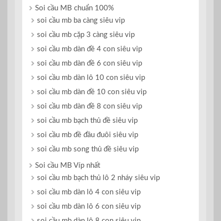
Soi cầu MB chuẩn 100%
soi cầu mb ba càng siêu vip
soi cầu mb cặp 3 càng siêu vip
soi cầu mb dàn đề 4 con siêu vip
soi cầu mb dàn đề 6 con siêu vip
soi cầu mb dàn lô 10 con siêu vip
soi cầu mb dàn đề 10 con siêu vip
soi cầu mb dàn đề 8 con siêu vip
soi cầu mb bạch thủ đề siêu vip
soi cầu mb đề đầu đuôi siêu vip
soi cầu mb song thủ đề siêu vip
Soi cầu MB Víp nhất
soi cầu mb bạch thủ lô 2 nháy siêu vip
soi cầu mb dàn lô 4 con siêu vip
soi cầu mb dàn lô 6 con siêu vip
soi cầu mb dàn lô 8 con siêu vip