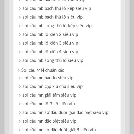
soi cầu mb bạch thủ lô kép siêu vip
soi cầu mb bạch thủ lô siêu vip
soi cầu mb song thủ lô kép siêu vip
soi cầu mb lô xiên 2 siêu vip
soi cầu mb lô xiên 3 siêu vip
soi cầu mb lô xiên 4 siêu vip
soi cầu mb song thủ lô siêu vip
Soi cầu MN chuẩn xác
soi cầu mn bao lô siêu vip
soi cầu mn cặp xíu chủ siêu vip
soi cầu mn giải tám siêu vip
soi cầu mn lô 3 số siêu vip
soi cầu mn sớ đầu đuôi giải đặc biệt siêu vip
soi cầu mn đặc biệt siêu vip
soi cầu mn sớ đầu đuôi giải 8 siêu vip