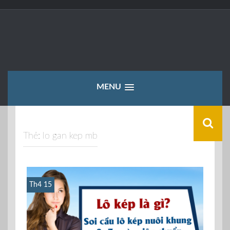
Skip
to
content
MENU
Thẻ:
lo gan kep mb
Th4 15