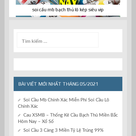
soi cầu mb bạch thủ lô kép siêu vip
Tìm
kiếm
cho:
BÀI VIẾT MỚI NHẤT THÁNG 05/2021
Soi Cầu Mb Chính Xác Miễn Phí Soi Cầu Lô
Chính Xác
Cau XSMB – Thống Kê Cầu Bạch Thủ Miền Bắc
Hôm Nay – Xổ Số
Soi Cầu 3 Càng 3 Miền Tỷ Lệ Trúng 99%