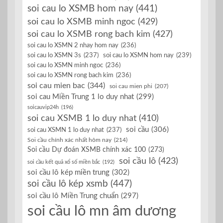
soi cau lo XSMB hom nay
(441)
soi cau lo XSMB minh ngoc
(429)
soi cau lo XSMB rong bach kim
(427)
soi cau lo XSMN 2 nhay hom nay
(236)
soi cau lo XSMN 3s
(237)
soi cau lo XSMN hom nay
(239)
soi cau lo XSMN minh ngoc
(236)
soi cau lo XSMN rong bach kim
(236)
soi cau mien bac
(344)
soi cau mien phi
(207)
soi cau Miền Trung 1 lo duy nhat
(299)
soicauvip24h
(196)
soi cau XSMB 1 lo duy nhat
(410)
soi cầu
(306)
soi cau XSMN 1 lo duy nhat
(237)
Soi cầu chính xác nhất hôm nay
(214)
Soi cầu Dự đoán XSMB chính xác 100
(273)
soi cầu lô
(423)
soi cầu kết quả xổ số miền bắc
(192)
soi cầu lô kép miền trung
(302)
soi cầu lô kép xsmb
(447)
soi cầu lô Miền Trung chuẩn
(297)
soi cầu lô mn âm dương