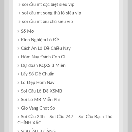
soi cầu mt đặc biệt siêu vip
soi cầu mt song thủ lô siêu vip
soi cầu mt xíu chủ siêu vip
Sổ Mơ
Kinh Nghiệm Lô Đề
Cách Ăn Lô Đề Chiều Nay
Hôm Nay Đánh Con Gì
Dự đoán KQXS 3 Miền
Lấy Số Đề Chuẩn
Lô Đẹp Hôm Nay
Soi Cầu Lô Đề XSMB
Soi Lô MB Miễn Phí
Gio Vang Chot So
Soi Cầu 24h – Soi Cầu 247 – Soi Cầu Bạch Thủ
CHÍNH XÁC
SOI CẦU 3 CÀNG