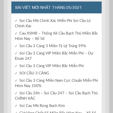
BÀI VIẾT MỚI NHẤT THÁNG 05/2021
Soi Cầu Mb Chính Xác Miễn Phí Soi Cầu Lô
Chính Xác
Cau XSMB – Thống Kê Cầu Bạch Thủ Miền Bắc
Hôm Nay – Xổ Số
Soi Cầu 3 Càng 3 Miền Tỷ Lệ Trúng 99%
Soi Cầu 3 Càng VIP Miền Bắc Miễn Phí – Dự
Đoán 247
Soi Cầu 3 Càng VIP Miền Bắc Miễn Phí
SOI CẦU 3 CÀNG
Soi Cầu 3 Càng Miền Nam Cực Chuẩn Miễn Phí
Hôm Nay 100%
Soi Cầu 24h – Soi Cầu 247 – Soi Cầu Bạch Thủ
CHÍNH XÁC
Soi Cau Mb Rong Bach Kim