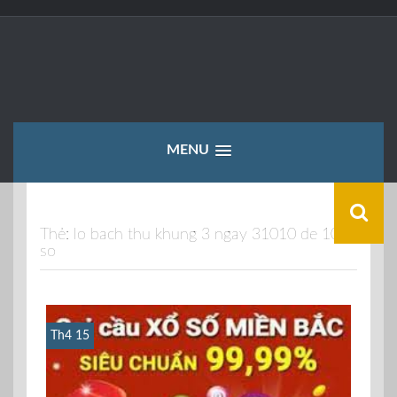
Skip
to
content
MENU
Thẻ:
lo bach thu khung 3 ngay 31010 de 10
so
Th4 15