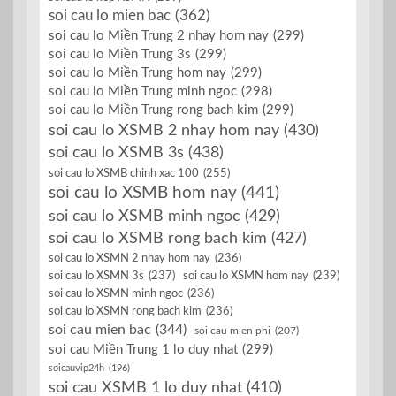
soi cau lo mien bac
(362)
soi cau lo Miền Trung 2 nhay hom nay
(299)
soi cau lo Miền Trung 3s
(299)
soi cau lo Miền Trung hom nay
(299)
soi cau lo Miền Trung minh ngoc
(298)
soi cau lo Miền Trung rong bach kim
(299)
soi cau lo XSMB 2 nhay hom nay
(430)
soi cau lo XSMB 3s
(438)
soi cau lo XSMB chinh xac 100
(255)
soi cau lo XSMB hom nay
(441)
soi cau lo XSMB minh ngoc
(429)
soi cau lo XSMB rong bach kim
(427)
soi cau lo XSMN 2 nhay hom nay
(236)
soi cau lo XSMN 3s
(237)
soi cau lo XSMN hom nay
(239)
soi cau lo XSMN minh ngoc
(236)
soi cau lo XSMN rong bach kim
(236)
soi cau mien bac
(344)
soi cau mien phi
(207)
soi cau Miền Trung 1 lo duy nhat
(299)
soicauvip24h
(196)
soi cau XSMB 1 lo duy nhat
(410)