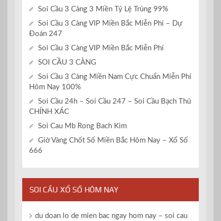
Soi Cầu 3 Càng 3 Miền Tỷ Lệ Trúng 99%
Soi Cầu 3 Càng VIP Miền Bắc Miễn Phí – Dự
Đoán 247
Soi Cầu 3 Càng VIP Miền Bắc Miễn Phí
SOI CẦU 3 CÀNG
Soi Cầu 3 Càng Miền Nam Cực Chuẩn Miễn Phí
Hôm Nay 100%
Soi Cầu 24h – Soi Cầu 247 – Soi Cầu Bạch Thủ
CHÍNH XÁC
Soi Cau Mb Rong Bach Kim
Giờ Vàng Chốt Số Miền Bắc Hôm Nay – Xổ Số
666
SOI CẦU XỔ SỐ HÔM NAY
du doan lo de mien bac ngay hom nay – soi cau