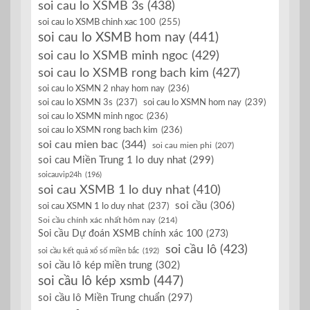
soi cau lo XSMB 3s
(438)
soi cau lo XSMB chinh xac 100
(255)
soi cau lo XSMB hom nay
(441)
soi cau lo XSMB minh ngoc
(429)
soi cau lo XSMB rong bach kim
(427)
soi cau lo XSMN 2 nhay hom nay
(236)
soi cau lo XSMN 3s
(237)
soi cau lo XSMN hom nay
(239)
soi cau lo XSMN minh ngoc
(236)
soi cau lo XSMN rong bach kim
(236)
soi cau mien bac
(344)
soi cau mien phi
(207)
soi cau Miền Trung 1 lo duy nhat
(299)
soicauvip24h
(196)
soi cau XSMB 1 lo duy nhat
(410)
soi cầu
(306)
soi cau XSMN 1 lo duy nhat
(237)
Soi cầu chính xác nhất hôm nay
(214)
Soi cầu Dự đoán XSMB chính xác 100
(273)
soi cầu lô
(423)
soi cầu kết quả xổ số miền bắc
(192)
soi cầu lô kép miền trung
(302)
soi cầu lô kép xsmb
(447)
soi cầu lô Miền Trung chuẩn
(297)