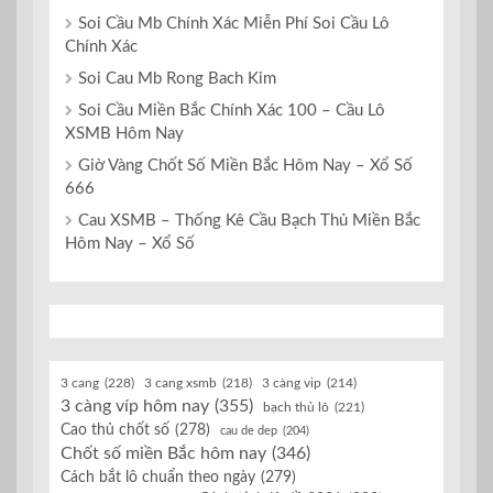
Soi Cầu Mb Chính Xác Miễn Phí Soi Cầu Lô
Chính Xác
Soi Cau Mb Rong Bach Kim
Soi Cầu Miền Bắc Chính Xác 100 – Cầu Lô
XSMB Hôm Nay
Giờ Vàng Chốt Số Miền Bắc Hôm Nay – Xổ Số
666
Cau XSMB – Thống Kê Cầu Bạch Thủ Miền Bắc
Hôm Nay – Xổ Số
3 cang
(228)
3 cang xsmb
(218)
3 càng vip
(214)
3 càng víp hôm nay
(355)
bạch thủ lô
(221)
Cao thủ chốt số
(278)
cau de dep
(204)
Chốt số miền Bắc hôm nay
(346)
Cách bắt lô chuẩn theo ngày
(279)