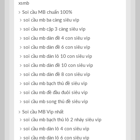
xsmb
Soi cầu MB chuẩn 100%
soi cầu mb ba càng siêu vip
soi cầu mb cặp 3 càng siêu vip
soi cầu mb dàn đề 4 con siêu vip
soi cầu mb dàn đề 6 con siêu vip
soi cầu mb dàn lô 10 con siêu vip
soi cầu mb dàn đề 10 con siêu vip
soi cầu mb dàn đề 8 con siêu vip
soi cầu mb bạch thủ đề siêu vip
soi cầu mb đề đầu đuôi siêu vip
soi cầu mb song thủ đề siêu vip
Soi cầu MB Víp nhất
soi cầu mb bạch thủ lô 2 nháy siêu vip
soi cầu mb dàn lô 4 con siêu vip
soi cầu mb dàn lô 6 con siêu vip