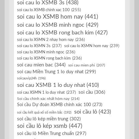
soi cau lo XSMB 3s
(438)
soi cau lo XSMB chinh xac 100
(255)
soi cau lo XSMB hom nay
(441)
soi cau lo XSMB minh ngoc
(429)
soi cau lo XSMB rong bach kim
(427)
soi cau lo XSMN 2 nhay hom nay
(236)
soi cau lo XSMN 3s
(237)
soi cau lo XSMN hom nay
(239)
soi cau lo XSMN minh ngoc
(236)
soi cau lo XSMN rong bach kim
(236)
soi cau mien bac
(344)
soi cau mien phi
(207)
soi cau Miền Trung 1 lo duy nhat
(299)
soicauvip24h
(196)
soi cau XSMB 1 lo duy nhat
(410)
soi cầu
(306)
soi cau XSMN 1 lo duy nhat
(237)
Soi cầu chính xác nhất hôm nay
(214)
Soi cầu Dự đoán XSMB chính xác 100
(273)
soi cầu lô
(423)
soi cầu kết quả xổ số miền bắc
(192)
soi cầu lô kép miền trung
(302)
soi cầu lô kép xsmb
(447)
soi cầu lô Miền Trung chuẩn
(297)