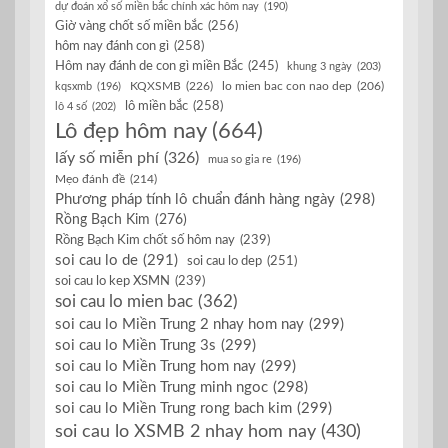
dự đoán xổ số miền bắc chính xác hôm nay
(190)
Giờ vàng chốt số miền bắc
(256)
hôm nay đánh con gì
(258)
Hôm nay đánh de con gì miền Bắc
(245)
khung 3 ngày
(203)
KQXSMB
(226)
kqsxmb
(196)
lo mien bac con nao dep
(206)
lô miền bắc
(258)
lô 4 số
(202)
Lô đẹp hôm nay
(664)
lấy số miễn phí
(326)
mua so gia re
(196)
Mẹo đánh đề
(214)
Phương pháp tính lô chuẩn đánh hàng ngày
(298)
Rồng Bạch Kim
(276)
Rồng Bạch Kim chốt số hôm nay
(239)
soi cau lo de
(291)
soi cau lo dep
(251)
soi cau lo kep XSMN
(239)
soi cau lo mien bac
(362)
soi cau lo Miền Trung 2 nhay hom nay
(299)
soi cau lo Miền Trung 3s
(299)
soi cau lo Miền Trung hom nay
(299)
soi cau lo Miền Trung minh ngoc
(298)
soi cau lo Miền Trung rong bach kim
(299)
soi cau lo XSMB 2 nhay hom nay
(430)