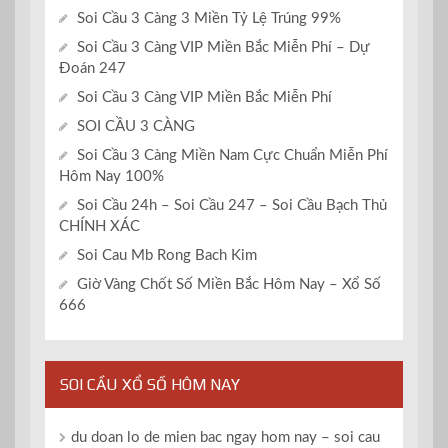
Soi Cầu 3 Càng 3 Miền Tỷ Lệ Trúng 99%
Soi Cầu 3 Càng VIP Miền Bắc Miễn Phí – Dự
Đoán 247
Soi Cầu 3 Càng VIP Miền Bắc Miễn Phí
SOI CẦU 3 CÀNG
Soi Cầu 3 Càng Miền Nam Cực Chuẩn Miễn Phí
Hôm Nay 100%
Soi Cầu 24h – Soi Cầu 247 – Soi Cầu Bạch Thủ
CHÍNH XÁC
Soi Cau Mb Rong Bach Kim
Giờ Vàng Chốt Số Miền Bắc Hôm Nay – Xổ Số
666
SOI CẦU XỔ SỐ HÔM NAY
du doan lo de mien bac ngay hom nay – soi cau