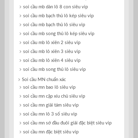
soi cầu mb dàn lô 8 con siêu vip
soi cầu mb bạch thủ lô kép siêu vip
soi cầu mb bạch thủ lô siêu vip
soi cầu mb song thủ lô kép siêu vip
soi cầu mb lô xiên 2 siêu vip
soi cầu mb lô xiên 3 siêu vip
soi cầu mb lô xiên 4 siêu vip
soi cầu mb song thủ lô siêu vip
Soi cầu MN chuẩn xác
soi cầu mn bao lô siêu vip
soi cầu mn cặp xíu chủ siêu vip
soi cầu mn giải tám siêu vip
soi cầu mn lô 3 số siêu vip
soi cầu mn sớ đầu đuôi giải đặc biệt siêu vip
soi cầu mn đặc biệt siêu vip