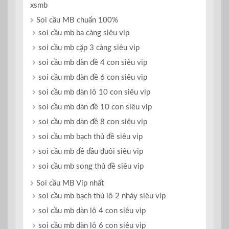
xsmb
Soi cầu MB chuẩn 100%
soi cầu mb ba càng siêu vip
soi cầu mb cặp 3 càng siêu vip
soi cầu mb dàn đề 4 con siêu vip
soi cầu mb dàn đề 6 con siêu vip
soi cầu mb dàn lô 10 con siêu vip
soi cầu mb dàn đề 10 con siêu vip
soi cầu mb dàn đề 8 con siêu vip
soi cầu mb bạch thủ đề siêu vip
soi cầu mb đề đầu đuôi siêu vip
soi cầu mb song thủ đề siêu vip
Soi cầu MB Víp nhất
soi cầu mb bạch thủ lô 2 nháy siêu vip
soi cầu mb dàn lô 4 con siêu vip
soi cầu mb dàn lô 6 con siêu vip