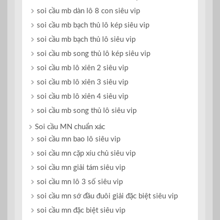
soi cầu mb dàn lô 8 con siêu vip
soi cầu mb bạch thủ lô kép siêu vip
soi cầu mb bạch thủ lô siêu vip
soi cầu mb song thủ lô kép siêu vip
soi cầu mb lô xiên 2 siêu vip
soi cầu mb lô xiên 3 siêu vip
soi cầu mb lô xiên 4 siêu vip
soi cầu mb song thủ lô siêu vip
Soi cầu MN chuẩn xác
soi cầu mn bao lô siêu vip
soi cầu mn cặp xíu chủ siêu vip
soi cầu mn giải tám siêu vip
soi cầu mn lô 3 số siêu vip
soi cầu mn sớ đầu đuôi giải đặc biệt siêu vip
soi cầu mn đặc biệt siêu vip