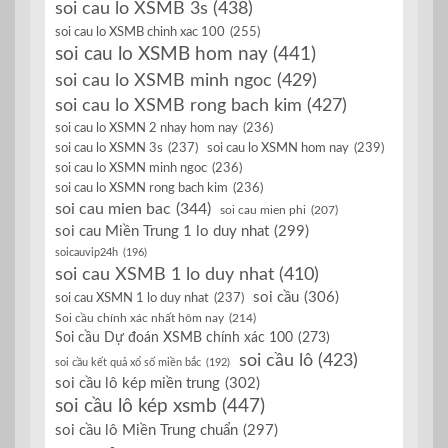
soi cau lo XSMB 3s
(438)
soi cau lo XSMB chinh xac 100
(255)
soi cau lo XSMB hom nay
(441)
soi cau lo XSMB minh ngoc
(429)
soi cau lo XSMB rong bach kim
(427)
soi cau lo XSMN 2 nhay hom nay
(236)
soi cau lo XSMN 3s
(237)
soi cau lo XSMN hom nay
(239)
soi cau lo XSMN minh ngoc
(236)
soi cau lo XSMN rong bach kim
(236)
soi cau mien bac
(344)
soi cau mien phi
(207)
soi cau Miền Trung 1 lo duy nhat
(299)
soicauvip24h
(196)
soi cau XSMB 1 lo duy nhat
(410)
soi cầu
(306)
soi cau XSMN 1 lo duy nhat
(237)
Soi cầu chính xác nhất hôm nay
(214)
Soi cầu Dự đoán XSMB chính xác 100
(273)
soi cầu lô
(423)
soi cầu kết quả xổ số miền bắc
(192)
soi cầu lô kép miền trung
(302)
soi cầu lô kép xsmb
(447)
soi cầu lô Miền Trung chuẩn
(297)