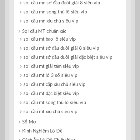
soi cầu mn sớ đầu đuôi giải 8 siêu vip
soi cầu mn song thủ lô siêu vip
soi cầu mn xíu chủ siêu vip
Soi cầu MT chuẩn xác
soi cầu mt bao lô siêu vip
soi cầu mt sớ đầu đuôi giải 8 siêu vip
soi cầu mt sớ đầu đuôi giải đặc biệt siêu vip
soi cầu mt giải tám siêu vip
soi cầu mt lô 3 số siêu vip
soi cầu mt cặp xíu chủ siêu vip
soi cầu mt đặc biệt siêu vip
soi cầu mt song thủ lô siêu vip
soi cầu mt xíu chủ siêu vip
Sổ Mơ
Kinh Nghiệm Lô Đề