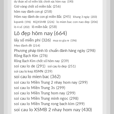
dự đoán xổ số miền bắc chính xác hôm nay
(190)
Giờ vàng chốt số miền bắc
(256)
hôm nay đánh con gì
(258)
Hôm nay đánh de con gì miền Bắc
(245)
khung 3 ngày
(203)
KQXSMB
(226)
kqsxmb
(196)
lo mien bac con nao dep
(206)
lô miền bắc
(258)
lô 4 số
(202)
Lô đẹp hôm nay
(664)
lấy số miễn phí
(326)
mua so gia re
(196)
Mẹo đánh đề
(214)
Phương pháp tính lô chuẩn đánh hàng ngày
(298)
Rồng Bạch Kim
(276)
Rồng Bạch Kim chốt số hôm nay
(239)
soi cau lo de
(291)
soi cau lo dep
(251)
soi cau lo kep XSMN
(239)
soi cau lo mien bac
(362)
soi cau lo Miền Trung 2 nhay hom nay
(299)
soi cau lo Miền Trung 3s
(299)
soi cau lo Miền Trung hom nay
(299)
soi cau lo Miền Trung minh ngoc
(298)
soi cau lo Miền Trung rong bach kim
(299)
soi cau lo XSMB 2 nhay hom nay
(430)