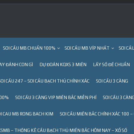
SOI CẦU MB CHUẨN 100%
SOI CẦU MB VÍP NHẤT
SOI CẦ
Y ĐÁNH CON GÌ
DỰ ĐOÁN KQXS 3 MIỀN
LẤY SỐ ĐỀ CHUẨN
SOI CẦU 247 – SOI CẦU BẠCH THỦ CHÍNH XÁC
SOI CẦU 3 CÀNG
100%
SOI CẦU 3 CÀNG VIP MIỀN BẮC MIỄN PHÍ
SOI CẦU 3 CÀN
OI CAU MB RONG BACH KIM
SOI CẦU MIỀN BẮC CHÍNH XÁC 100 
XSMB – THỐNG KÊ CẦU BẠCH THỦ MIỀN BẮC HÔM NAY – XỔ SỐ