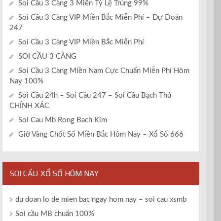
Soi Cầu 3 Càng 3 Miền Tỷ Lệ Trúng 99%
Soi Cầu 3 Càng VIP Miền Bắc Miễn Phí – Dự Đoán
247
Soi Cầu 3 Càng VIP Miền Bắc Miễn Phí
SOI CẦU 3 CÀNG
Soi Cầu 3 Càng Miền Nam Cực Chuẩn Miễn Phí Hôm
Nay 100%
Soi Cầu 24h – Soi Cầu 247 – Soi Cầu Bạch Thủ
CHÍNH XÁC
Soi Cau Mb Rong Bach Kim
Giờ Vàng Chốt Số Miền Bắc Hôm Nay – Xổ Số 666
SOI CẦU XỔ SỐ HÔM NAY
du doan lo de mien bac ngay hom nay – soi cau xsmb
Soi cầu MB chuẩn 100%