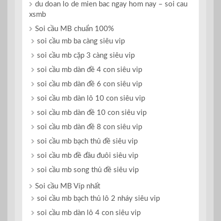
du doan lo de mien bac ngay hom nay – soi cau
xsmb
Soi cầu MB chuẩn 100%
soi cầu mb ba càng siêu vip
soi cầu mb cặp 3 càng siêu vip
soi cầu mb dàn đề 4 con siêu vip
soi cầu mb dàn đề 6 con siêu vip
soi cầu mb dàn lô 10 con siêu vip
soi cầu mb dàn đề 10 con siêu vip
soi cầu mb dàn đề 8 con siêu vip
soi cầu mb bạch thủ đề siêu vip
soi cầu mb đề đầu đuôi siêu vip
soi cầu mb song thủ đề siêu vip
Soi cầu MB Víp nhất
soi cầu mb bạch thủ lô 2 nháy siêu vip
soi cầu mb dàn lô 4 con siêu vip