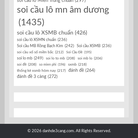
soi cầu lô Miền Trung chuẩn
(297)
soi cầu lô mn âm dương
(1435)
soi cầu lô XSMB chuẩn
(426)
soi cầu lô XSMN chuẩn
(236)
Soi cầu MB Rồng Bạch Kim
(242)
Soi cầu XSMB
(236)
soi cầu xổ số miền bắc
(212)
Soi Cầu Đề
(195)
soi lo mb
(249)
soi lo to mb
(208)
soi mb lo
(206)
sxmb
(218)
soi đề
(208)
so mien phi
(196)
đánh đề
(264)
thống kê xsmb hôm nay
(217)
đánh đề 3 càng
(272)
© 2026 danhde3cang.com. All Rights Reserved.