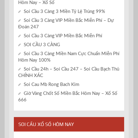
Hôm Nay – Xổ Số
Soi Cầu 3 Càng 3 Miền Tỷ Lệ Trúng 99%
Soi Cầu 3 Càng VIP Miền Bắc Miễn Phí – Dự
Đoán 247
Soi Cầu 3 Càng VIP Miền Bắc Miễn Phí
SOI CẦU 3 CÀNG
Soi Cầu 3 Càng Miền Nam Cực Chuẩn Miễn Phí
Hôm Nay 100%
Soi Cầu 24h – Soi Cầu 247 – Soi Cầu Bạch Thủ
CHÍNH XÁC
Soi Cau Mb Rong Bach Kim
Giờ Vàng Chốt Số Miền Bắc Hôm Nay – Xổ Số
666
SOI CẦU XỔ SỐ HÔM NAY