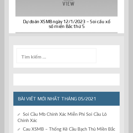
Dự đoán XSMB ngày 12/1/2023 – Soi cầu xổ
số miền Bắc thứ 5
Tìm
kiếm
cho:
BÀI VIẾT MỚI NHẤT THÁNG 05/2021
Soi Cầu Mb Chính Xác Miễn Phí Soi Cầu Lô
Chính Xác
Cau XSMB – Thống Kê Cầu Bạch Thủ Miền Bắc