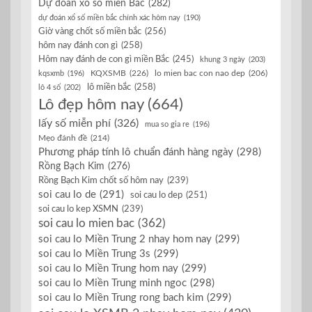
Dự đoán xổ số miền Bắc
(282)
dự đoán xổ số miền bắc chính xác hôm nay
(190)
Giờ vàng chốt số miền bắc
(256)
hôm nay đánh con gì
(258)
Hôm nay đánh de con gì miền Bắc
(245)
khung 3 ngày
(203)
KQXSMB
(226)
kqsxmb
(196)
lo mien bac con nao dep
(206)
lô miền bắc
(258)
lô 4 số
(202)
Lô đẹp hôm nay
(664)
lấy số miễn phí
(326)
mua so gia re
(196)
Mẹo đánh đề
(214)
Phương pháp tính lô chuẩn đánh hàng ngày
(298)
Rồng Bạch Kim
(276)
Rồng Bạch Kim chốt số hôm nay
(239)
soi cau lo de
(291)
soi cau lo dep
(251)
soi cau lo kep XSMN
(239)
soi cau lo mien bac
(362)
soi cau lo Miền Trung 2 nhay hom nay
(299)
soi cau lo Miền Trung 3s
(299)
soi cau lo Miền Trung hom nay
(299)
soi cau lo Miền Trung minh ngoc
(298)
soi cau lo Miền Trung rong bach kim
(299)