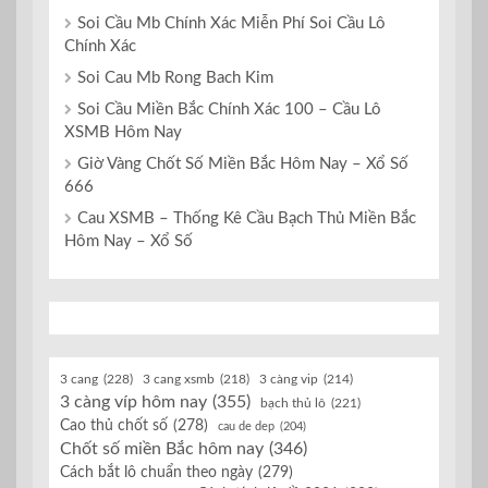
Soi Cầu Mb Chính Xác Miễn Phí Soi Cầu Lô
Chính Xác
Soi Cau Mb Rong Bach Kim
Soi Cầu Miền Bắc Chính Xác 100 – Cầu Lô
XSMB Hôm Nay
Giờ Vàng Chốt Số Miền Bắc Hôm Nay – Xổ Số
666
Cau XSMB – Thống Kê Cầu Bạch Thủ Miền Bắc
Hôm Nay – Xổ Số
3 cang
(228)
3 cang xsmb
(218)
3 càng vip
(214)
3 càng víp hôm nay
(355)
bạch thủ lô
(221)
Cao thủ chốt số
(278)
cau de dep
(204)
Chốt số miền Bắc hôm nay
(346)
Cách bắt lô chuẩn theo ngày
(279)