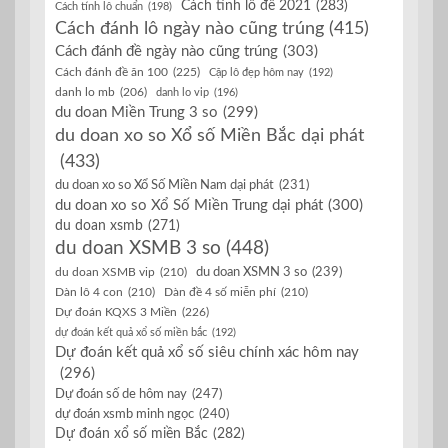
Cách tính lô đề 2021
(283)
Cách tính lô chuẩn
(198)
Cách đánh lô ngày nào cũng trúng
(415)
Cách đánh đề ngày nào cũng trúng
(303)
Cách đánh đề ăn 100
(225)
Cặp lô đẹp hôm nay
(192)
danh lo mb
(206)
danh lo vip
(196)
du doan Miền Trung 3 so
(299)
du doan xo so Xổ số Miền Bắc dại phát
(433)
du doan xo so Xổ Số Miền Nam dại phát
(231)
du doan xo so Xổ Số Miền Trung dại phát
(300)
du doan xsmb
(271)
du doan XSMB 3 so
(448)
du doan XSMN 3 so
(239)
du doan XSMB vip
(210)
Dàn lô 4 con
(210)
Dàn đề 4 số miễn phí
(210)
Dự đoán KQXS 3 Miền
(226)
dự đoán kết quả xổ số miền bắc
(192)
Dự đoán kết quả xổ số siêu chính xác hôm nay
(296)
Dự đoán số de hôm nay
(247)
dự đoán xsmb minh ngọc
(240)
Dự đoán xổ số miền Bắc
(282)