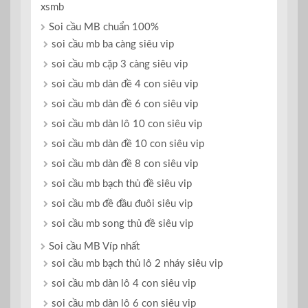
xsmb
Soi cầu MB chuẩn 100%
soi cầu mb ba càng siêu vip
soi cầu mb cặp 3 càng siêu vip
soi cầu mb dàn đề 4 con siêu vip
soi cầu mb dàn đề 6 con siêu vip
soi cầu mb dàn lô 10 con siêu vip
soi cầu mb dàn đề 10 con siêu vip
soi cầu mb dàn đề 8 con siêu vip
soi cầu mb bạch thủ đề siêu vip
soi cầu mb đề đầu đuôi siêu vip
soi cầu mb song thủ đề siêu vip
Soi cầu MB Víp nhất
soi cầu mb bạch thủ lô 2 nháy siêu vip
soi cầu mb dàn lô 4 con siêu vip
soi cầu mb dàn lô 6 con siêu vip