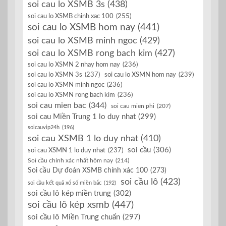
soi cau lo XSMB 3s
(438)
soi cau lo XSMB chinh xac 100
(255)
soi cau lo XSMB hom nay
(441)
soi cau lo XSMB minh ngoc
(429)
soi cau lo XSMB rong bach kim
(427)
soi cau lo XSMN 2 nhay hom nay
(236)
soi cau lo XSMN 3s
(237)
soi cau lo XSMN hom nay
(239)
soi cau lo XSMN minh ngoc
(236)
soi cau lo XSMN rong bach kim
(236)
soi cau mien bac
(344)
soi cau mien phi
(207)
soi cau Miền Trung 1 lo duy nhat
(299)
soicauvip24h
(196)
soi cau XSMB 1 lo duy nhat
(410)
soi cầu
(306)
soi cau XSMN 1 lo duy nhat
(237)
Soi cầu chính xác nhất hôm nay
(214)
Soi cầu Dự đoán XSMB chính xác 100
(273)
soi cầu lô
(423)
soi cầu kết quả xổ số miền bắc
(192)
soi cầu lô kép miền trung
(302)
soi cầu lô kép xsmb
(447)
soi cầu lô Miền Trung chuẩn
(297)