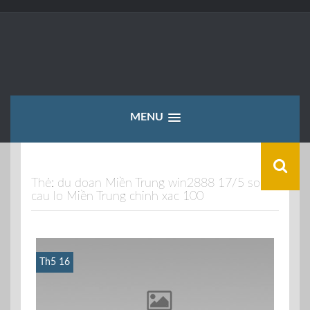
Skip
to
content
MENU
Thẻ:
du doan Miền Trung win2888 17/5 soi
cau lo Miền Trung chinh xac 100
Th5 16