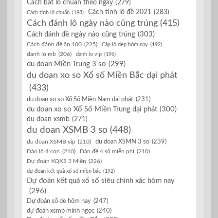
Cách bắt lô chuẩn theo ngày
(279)
Cách tính lô đề 2021
(283)
Cách tính lô chuẩn
(198)
Cách đánh lô ngày nào cũng trúng
(415)
Cách đánh đề ngày nào cũng trúng
(303)
Cách đánh đề ăn 100
(225)
Cặp lô đẹp hôm nay
(192)
danh lo mb
(206)
danh lo vip
(196)
du doan Miền Trung 3 so
(299)
du doan xo so Xổ số Miền Bắc dại phát
(433)
du doan xo so Xổ Số Miền Nam dại phát
(231)
du doan xo so Xổ Số Miền Trung dại phát
(300)
du doan xsmb
(271)
du doan XSMB 3 so
(448)
du doan XSMN 3 so
(239)
du doan XSMB vip
(210)
Dàn lô 4 con
(210)
Dàn đề 4 số miễn phí
(210)
Dự đoán KQXS 3 Miền
(226)
dự đoán kết quả xổ số miền bắc
(192)
Dự đoán kết quả xổ số siêu chính xác hôm nay
(296)
Dự đoán số de hôm nay
(247)
dự đoán xsmb minh ngọc
(240)