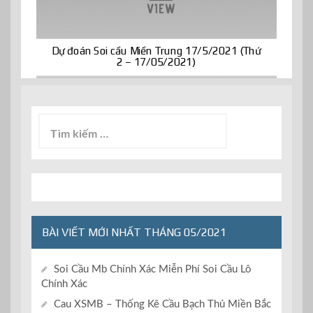
Dự đoán Soi cầu Miền Trung 17/5/2021 (Thứ
2 – 17/05/2021)
Tìm
kiếm
cho:
BÀI VIẾT MỚI NHẤT THÁNG 05/2021
Soi Cầu Mb Chính Xác Miễn Phí Soi Cầu Lô
Chính Xác
Cau XSMB – Thống Kê Cầu Bạch Thủ Miền Bắc