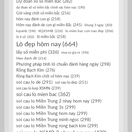
Dự đoán xổ số miền Bắc
(282)
dự đoán xổ số miền bắc chính xác hôm nay
(190)
Giờ vàng chốt số miền bắc
(256)
hôm nay đánh con gì
(258)
Hôm nay đánh de con gì miền Bắc
(245)
khung 3 ngày
(203)
KQXSMB
(226)
kqsxmb
(196)
lo mien bac con nao dep
(206)
lô miền bắc
(258)
lô 4 số
(202)
Lô đẹp hôm nay
(664)
lấy số miễn phí
(326)
mua so gia re
(196)
Mẹo đánh đề
(214)
Phương pháp tính lô chuẩn đánh hàng ngày
(298)
Rồng Bạch Kim
(276)
Rồng Bạch Kim chốt số hôm nay
(239)
soi cau lo de
(291)
soi cau lo dep
(251)
soi cau lo kep XSMN
(239)
soi cau lo mien bac
(362)
soi cau lo Miền Trung 2 nhay hom nay
(299)
soi cau lo Miền Trung 3s
(299)
soi cau lo Miền Trung hom nay
(299)
soi cau lo Miền Trung minh ngoc
(298)
soi cau lo Miền Trung rong bach kim
(299)