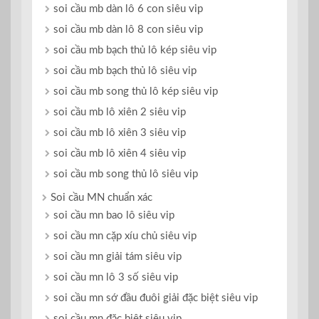
soi cầu mb dàn lô 6 con siêu vip
soi cầu mb dàn lô 8 con siêu vip
soi cầu mb bạch thủ lô kép siêu vip
soi cầu mb bạch thủ lô siêu vip
soi cầu mb song thủ lô kép siêu vip
soi cầu mb lô xiên 2 siêu vip
soi cầu mb lô xiên 3 siêu vip
soi cầu mb lô xiên 4 siêu vip
soi cầu mb song thủ lô siêu vip
Soi cầu MN chuẩn xác
soi cầu mn bao lô siêu vip
soi cầu mn cặp xíu chủ siêu vip
soi cầu mn giải tám siêu vip
soi cầu mn lô 3 số siêu vip
soi cầu mn sớ đầu đuôi giải đặc biệt siêu vip
soi cầu mn đặc biệt siêu vip