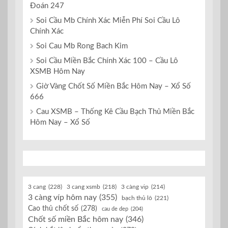
Đoán 247
Soi Cầu Mb Chính Xác Miễn Phí Soi Cầu Lô
Chính Xác
Soi Cau Mb Rong Bach Kim
Soi Cầu Miền Bắc Chính Xác 100 – Cầu Lô
XSMB Hôm Nay
Giờ Vàng Chốt Số Miền Bắc Hôm Nay – Xổ Số
666
Cau XSMB – Thống Kê Cầu Bạch Thủ Miền Bắc
Hôm Nay – Xổ Số
3 cang
(228)
3 cang xsmb
(218)
3 càng vip
(214)
3 càng víp hôm nay
(355)
bạch thủ lô
(221)
Cao thủ chốt số
(278)
cau de dep
(204)
Chốt số miền Bắc hôm nay
(346)