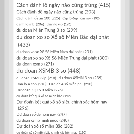
Cách đánh lô ngày nào cũng trúng
(415)
Cách đánh đề ngày nào cũng trúng
(303)
Cách đánh đề ăn 100
(225)
Cặp lô đẹp hôm nay
(192)
danh lo mb
(206)
danh lo vip
(196)
du doan Miền Trung 3 so
(299)
du doan xo so Xổ số Miền Bắc dại phát
(433)
du doan xo so Xổ Số Miền Nam dại phát
(231)
du doan xo so Xổ Số Miền Trung dại phát
(300)
du doan xsmb
(271)
du doan XSMB 3 so
(448)
du doan XSMN 3 so
(239)
du doan XSMB vip
(210)
Dàn lô 4 con
(210)
Dàn đề 4 số miễn phí
(210)
Dự đoán KQXS 3 Miền
(226)
dự đoán kết quả xổ số miền bắc
(192)
Dự đoán kết quả xổ số siêu chính xác hôm nay
(296)
Dự đoán số de hôm nay
(247)
dự đoán xsmb minh ngọc
(240)
Dự đoán xổ số miền Bắc
(282)
dự đoán xổ số miền bắc chính xác hôm nay
(190)