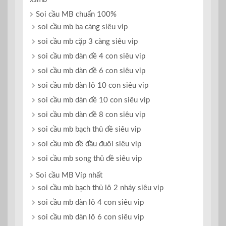
Soi cầu MB chuẩn 100%
soi cầu mb ba càng siêu vip
soi cầu mb cặp 3 càng siêu vip
soi cầu mb dàn đề 4 con siêu vip
soi cầu mb dàn đề 6 con siêu vip
soi cầu mb dàn lô 10 con siêu vip
soi cầu mb dàn đề 10 con siêu vip
soi cầu mb dàn đề 8 con siêu vip
soi cầu mb bạch thủ đề siêu vip
soi cầu mb đề đầu đuôi siêu vip
soi cầu mb song thủ đề siêu vip
Soi cầu MB Víp nhất
soi cầu mb bạch thủ lô 2 nháy siêu vip
soi cầu mb dàn lô 4 con siêu vip
soi cầu mb dàn lô 6 con siêu vip