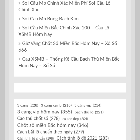
Soi Cầu Mb Chính Xác Miễn Phí Soi Cầu Lô
Chính Xác
Soi Cau Mb Rong Bach Kim
Soi Cầu Miền Bắc Chính Xác 100 – Cầu Lô
XSMB Hôm Nay
Giờ Vàng Chốt Số Miền Bắc Hôm Nay – Xổ Số
666
Cau XSMB – Thống Kê Cầu Bạch Thủ Miền Bắc
Hôm Nay – Xổ Số
3 cang
(228)
3 cang xsmb
(218)
3 càng vip
(214)
3 càng víp hôm nay
(355)
bạch thủ lô
(221)
Cao thủ chốt số
(278)
cau de dep
(204)
Chốt số miền Bắc hôm nay
(346)
Cách bắt lô chuẩn theo ngày
(279)
Cách tính lô đề 2021
(283)
Cách tính lô chuẩn
(198)