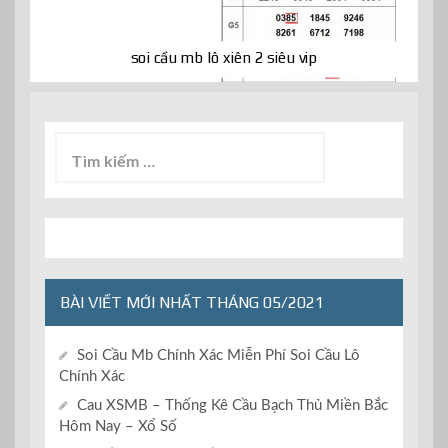
soi cầu mb lô xiên 2 siêu vip
Tìm
kiếm
cho:
BÀI VIẾT MỚI NHẤT THÁNG 05/2021
Soi Cầu Mb Chính Xác Miễn Phí Soi Cầu Lô
Chính Xác
Cau XSMB – Thống Kê Cầu Bạch Thủ Miền Bắc
Hôm Nay – Xổ Số