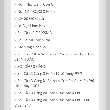
Hôm Nay Đánh Con Gì
Dự đoán KQXS 3 Miền
Lấy Số Đề Chuẩn
Lô Đẹp Hôm Nay
Soi Cầu Lô Đề XSMB
Soi Lô MB Miễn Phí
Gio Vang Chot So
Soi Cầu 24h – Soi Cầu 247 – Soi Cầu Bạch Thủ
CHÍNH XÁC
SOI CẦU 3 CÀNG
Soi Cầu 3 Càng 3 Miền Tỷ Lệ Trúng 99%
Soi Cầu 3 Càng Miền Nam Cực Chuẩn Miễn Phí
Hôm Nay 100%
Soi Cầu 3 Càng VIP Miền Bắc Miễn Phí
Soi Cầu 3 Càng VIP Miền Bắc Miễn Phí – Dự
Đoán 247