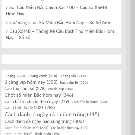
Soi Cầu Miền Bắc Chính Xác 100 – Cầu Lô XSMB
Hôm Nay
Giờ Vàng Chốt Số Miền Bắc Hôm Nay – Xổ Số 666
Cau XSMB – Thống Kê Cầu Bạch Thủ Miền Bắc Hôm
Nay – Xổ Số
3 cang
(228)
3 cang xsmb
(218)
3 càng vip
(214)
3 càng víp hôm nay
(355)
bạch thủ lô
(221)
Cao thủ chốt số
(278)
cau de dep
(204)
Chốt số miền Bắc hôm nay
(346)
Cách bắt lô chuẩn theo ngày
(279)
Cách tính lô chuẩn
(198)
Cách tính lô đề 2021
(283)
Cách đánh lô ngày nào cũng trúng
(415)
Cách đánh đề ngày nào cũng trúng
(303)
Cách đánh đề ăn 100
(225)
Cặp lô đẹp hôm nay
(192)
danh lo mb
(206)
danh lo vip
(196)