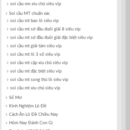
soi cầu mn xíu chủ siêu vip
Soi cầu MT chuẩn xác
soi cầu mt bao lô siêu vip
soi cầu mt sớ đầu đuôi giải 8 siêu vip
soi cầu mt sớ đầu đuôi giải đặc biệt siêu vip
soi cầu mt giải tám siêu vip
soi cầu mt lô 3 số siêu vip
soi cầu mt cặp xíu chủ siêu vip
soi cầu mt đặc biệt siêu vip
soi cầu mt song thủ lô siêu vip
soi cầu mt xíu chủ siêu vip
Sổ Mơ
Kinh Nghiệm Lô Đề
Cách Ăn Lô Đề Chiều Nay
Hôm Nay Đánh Con Gì