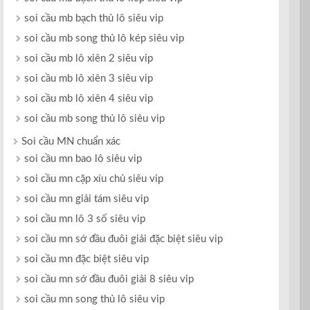
soi cầu mb bạch thủ lô siêu vip
soi cầu mb song thủ lô kép siêu vip
soi cầu mb lô xiên 2 siêu vip
soi cầu mb lô xiên 3 siêu vip
soi cầu mb lô xiên 4 siêu vip
soi cầu mb song thủ lô siêu vip
Soi cầu MN chuẩn xác
soi cầu mn bao lô siêu vip
soi cầu mn cặp xíu chủ siêu vip
soi cầu mn giải tám siêu vip
soi cầu mn lô 3 số siêu vip
soi cầu mn sớ đầu đuôi giải đặc biệt siêu vip
soi cầu mn đặc biệt siêu vip
soi cầu mn sớ đầu đuôi giải 8 siêu vip
soi cầu mn song thủ lô siêu vip