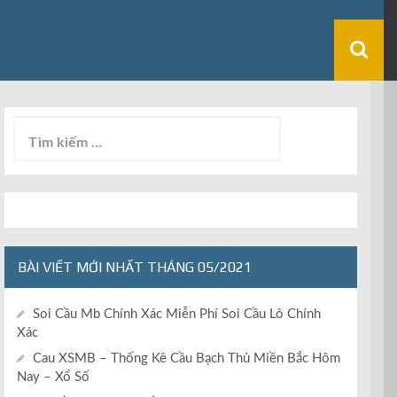
Tìm
kiếm
cho:
BÀI VIẾT MỚI NHẤT THÁNG 05/2021
Soi Cầu Mb Chính Xác Miễn Phí Soi Cầu Lô Chính
Xác
Cau XSMB – Thống Kê Cầu Bạch Thủ Miền Bắc Hôm
Nay – Xổ Số