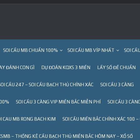
SOI CẦU MB CHUẨN 100%
SOI CẦU MB VÍP NHẤT
SOI CẦ
Y ĐÁNH CON GÌ
DỰ ĐOÁN KQXS 3 MIỀN
LẤY SỐ ĐỀ CHUẨN
SOI CẦU 247 – SOI CẦU BẠCH THỦ CHÍNH XÁC
SOI CẦU 3 CÀNG
100%
SOI CẦU 3 CÀNG VIP MIỀN BẮC MIỄN PHÍ
SOI CẦU 3 CÀN
OI CAU MB RONG BACH KIM
SOI CẦU MIỀN BẮC CHÍNH XÁC 100 
XSMB – THỐNG KÊ CẦU BẠCH THỦ MIỀN BẮC HÔM NAY – XỔ SỐ