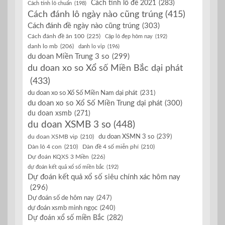
Cách tính lô đề 2021
(283)
Cách tính lô chuẩn
(198)
Cách đánh lô ngày nào cũng trúng
(415)
Cách đánh đề ngày nào cũng trúng
(303)
Cách đánh đề ăn 100
(225)
Cặp lô đẹp hôm nay
(192)
danh lo mb
(206)
danh lo vip
(196)
du doan Miền Trung 3 so
(299)
du doan xo so Xổ số Miền Bắc dại phát
(433)
du doan xo so Xổ Số Miền Nam dại phát
(231)
du doan xo so Xổ Số Miền Trung dại phát
(300)
du doan xsmb
(271)
du doan XSMB 3 so
(448)
du doan XSMN 3 so
(239)
du doan XSMB vip
(210)
Dàn lô 4 con
(210)
Dàn đề 4 số miễn phí
(210)
Dự đoán KQXS 3 Miền
(226)
dự đoán kết quả xổ số miền bắc
(192)
Dự đoán kết quả xổ số siêu chính xác hôm nay
(296)
Dự đoán số de hôm nay
(247)
dự đoán xsmb minh ngọc
(240)
Dự đoán xổ số miền Bắc
(282)