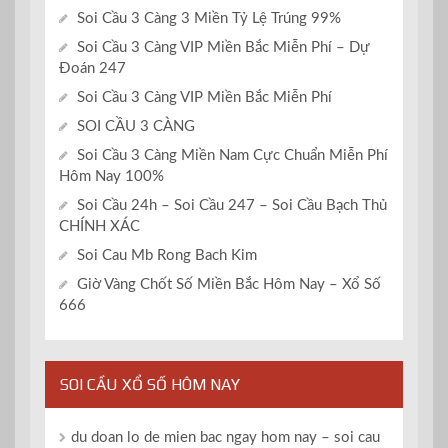
Soi Cầu 3 Càng 3 Miền Tỷ Lệ Trúng 99%
Soi Cầu 3 Càng VIP Miền Bắc Miễn Phí – Dự
Đoán 247
Soi Cầu 3 Càng VIP Miền Bắc Miễn Phí
SOI CẦU 3 CÀNG
Soi Cầu 3 Càng Miền Nam Cực Chuẩn Miễn Phí
Hôm Nay 100%
Soi Cầu 24h – Soi Cầu 247 – Soi Cầu Bạch Thủ
CHÍNH XÁC
Soi Cau Mb Rong Bach Kim
Giờ Vàng Chốt Số Miền Bắc Hôm Nay – Xổ Số
666
SOI CẦU XỔ SỐ HÔM NAY
du doan lo de mien bac ngay hom nay – soi cau