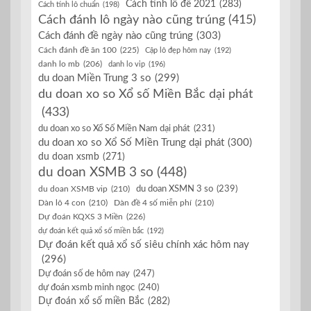
Cách tính lô đề 2021
(283)
Cách tính lô chuẩn
(198)
Cách đánh lô ngày nào cũng trúng
(415)
Cách đánh đề ngày nào cũng trúng
(303)
Cách đánh đề ăn 100
(225)
Cặp lô đẹp hôm nay
(192)
danh lo mb
(206)
danh lo vip
(196)
du doan Miền Trung 3 so
(299)
du doan xo so Xổ số Miền Bắc dại phát
(433)
du doan xo so Xổ Số Miền Nam dại phát
(231)
du doan xo so Xổ Số Miền Trung dại phát
(300)
du doan xsmb
(271)
du doan XSMB 3 so
(448)
du doan XSMN 3 so
(239)
du doan XSMB vip
(210)
Dàn lô 4 con
(210)
Dàn đề 4 số miễn phí
(210)
Dự đoán KQXS 3 Miền
(226)
dự đoán kết quả xổ số miền bắc
(192)
Dự đoán kết quả xổ số siêu chính xác hôm nay
(296)
Dự đoán số de hôm nay
(247)
dự đoán xsmb minh ngọc
(240)
Dự đoán xổ số miền Bắc
(282)