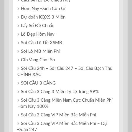
Cách Ăn Lô Đề Chiều Nay
Hôm Nay Đánh Con Gì
Dự đoán KQXS 3 Miền
Lấy Số Đề Chuẩn
Lô Đẹp Hôm Nay
Soi Cầu Lô Đề XSMB
Soi Lô MB Miễn Phí
Gio Vang Chot So
Soi Cầu 24h – Soi Cầu 247 – Soi Cầu Bạch Thủ
CHÍNH XÁC
SOI CẦU 3 CÀNG
Soi Cầu 3 Càng 3 Miền Tỷ Lệ Trúng 99%
Soi Cầu 3 Càng Miền Nam Cực Chuẩn Miễn Phí
Hôm Nay 100%
Soi Cầu 3 Càng VIP Miền Bắc Miễn Phí
Soi Cầu 3 Càng VIP Miền Bắc Miễn Phí – Dự
Đoán 247