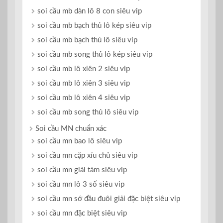
soi cầu mb dàn lô 8 con siêu vip
soi cầu mb bạch thủ lô kép siêu vip
soi cầu mb bạch thủ lô siêu vip
soi cầu mb song thủ lô kép siêu vip
soi cầu mb lô xiên 2 siêu vip
soi cầu mb lô xiên 3 siêu vip
soi cầu mb lô xiên 4 siêu vip
soi cầu mb song thủ lô siêu vip
Soi cầu MN chuẩn xác
soi cầu mn bao lô siêu vip
soi cầu mn cặp xíu chủ siêu vip
soi cầu mn giải tám siêu vip
soi cầu mn lô 3 số siêu vip
soi cầu mn sớ đầu đuôi giải đặc biệt siêu vip
soi cầu mn đặc biệt siêu vip