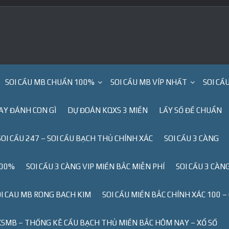
SOI CẦU MB CHUẨN 100%
SOI CẦU MB VÍP NHẤT
SOI CẦ
Y ĐÁNH CON GÌ
DỰ ĐOÁN KQXS 3 MIỀN
LẤY SỐ ĐỀ CHUẨN
SOI CẦU 247 – SOI CẦU BẠCH THỦ CHÍNH XÁC
SOI CẦU 3 CÀNG
100%
SOI CẦU 3 CÀNG VIP MIỀN BẮC MIỄN PHÍ
SOI CẦU 3 CÀN
OI CAU MB RONG BACH KIM
SOI CẦU MIỀN BẮC CHÍNH XÁC 100 
XSMB – THỐNG KÊ CẦU BẠCH THỦ MIỀN BẮC HÔM NAY – XỔ SỐ