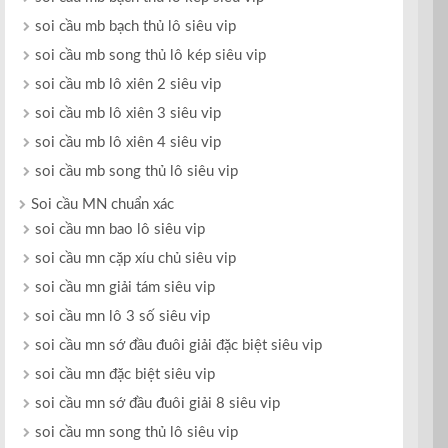
soi cầu mb bạch thủ lô siêu vip
soi cầu mb song thủ lô kép siêu vip
soi cầu mb lô xiên 2 siêu vip
soi cầu mb lô xiên 3 siêu vip
soi cầu mb lô xiên 4 siêu vip
soi cầu mb song thủ lô siêu vip
Soi cầu MN chuẩn xác
soi cầu mn bao lô siêu vip
soi cầu mn cặp xíu chủ siêu vip
soi cầu mn giải tám siêu vip
soi cầu mn lô 3 số siêu vip
soi cầu mn sớ đầu đuôi giải đặc biệt siêu vip
soi cầu mn đặc biệt siêu vip
soi cầu mn sớ đầu đuôi giải 8 siêu vip
soi cầu mn song thủ lô siêu vip