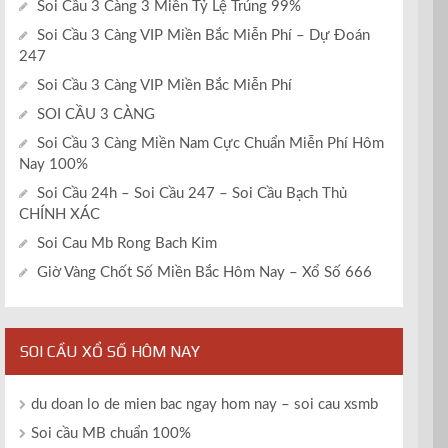
Soi Cầu 3 Càng 3 Miền Tỷ Lệ Trúng 99%
Soi Cầu 3 Càng VIP Miền Bắc Miễn Phí – Dự Đoán
247
Soi Cầu 3 Càng VIP Miền Bắc Miễn Phí
SOI CẦU 3 CÀNG
Soi Cầu 3 Càng Miền Nam Cực Chuẩn Miễn Phí Hôm
Nay 100%
Soi Cầu 24h – Soi Cầu 247 – Soi Cầu Bạch Thủ
CHÍNH XÁC
Soi Cau Mb Rong Bach Kim
Giờ Vàng Chốt Số Miền Bắc Hôm Nay – Xổ Số 666
SOI CẦU XỔ SỐ HÔM NAY
du doan lo de mien bac ngay hom nay – soi cau xsmb
Soi cầu MB chuẩn 100%