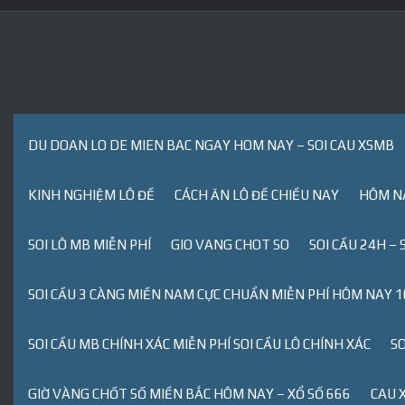
Skip
to
content
DU DOAN LO DE MIEN BAC NGAY HOM NAY – SOI CAU XSMB
KINH NGHIỆM LÔ ĐỀ
CÁCH ĂN LÔ ĐỀ CHIỀU NAY
HÔM NA
SOI LÔ MB MIỄN PHÍ
GIO VANG CHOT SO
SOI CẦU 24H – 
SOI CẦU 3 CÀNG MIỀN NAM CỰC CHUẨN MIỄN PHÍ HÔM NAY 
SOI CẦU MB CHÍNH XÁC MIỄN PHÍ SOI CẦU LÔ CHÍNH XÁC
S
GIỜ VÀNG CHỐT SỐ MIỀN BẮC HÔM NAY – XỔ SỐ 666
CAU 