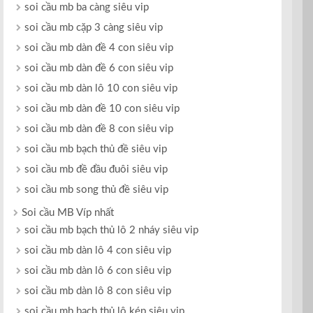
soi cầu mb ba càng siêu vip
soi cầu mb cặp 3 càng siêu vip
soi cầu mb dàn đề 4 con siêu vip
soi cầu mb dàn đề 6 con siêu vip
soi cầu mb dàn lô 10 con siêu vip
soi cầu mb dàn đề 10 con siêu vip
soi cầu mb dàn đề 8 con siêu vip
soi cầu mb bạch thủ đề siêu vip
soi cầu mb đề đầu đuôi siêu vip
soi cầu mb song thủ đề siêu vip
Soi cầu MB Víp nhất
soi cầu mb bạch thủ lô 2 nháy siêu vip
soi cầu mb dàn lô 4 con siêu vip
soi cầu mb dàn lô 6 con siêu vip
soi cầu mb dàn lô 8 con siêu vip
soi cầu mb bạch thủ lô kép siêu vip