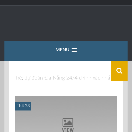
Skip
to
content
MENU
Thẻ:
dự đoán Đà Nẵng 24/4 chính xác nhất
Th4 23