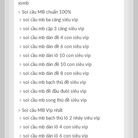
xsmb
Soi cầu MB chuẩn 100%
soi cầu mb ba càng siêu vip
soi cầu mb cặp 3 càng siêu vip
soi cầu mb dàn đề 4 con siêu vip
soi cầu mb dàn đề 6 con siêu vip
soi cầu mb dàn lô 10 con siêu vip
soi cầu mb dàn đề 10 con siêu vip
soi cầu mb dàn đề 8 con siêu vip
soi cầu mb bạch thủ đề siêu vip
soi cầu mb đề đầu đuôi siêu vip
soi cầu mb song thủ đề siêu vip
Soi cầu MB Víp nhất
soi cầu mb bạch thủ lô 2 nháy siêu vip
soi cầu mb dàn lô 4 con siêu vip
soi cầu mb dàn lô 6 con siêu vip