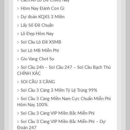
Cách Ăn Lô Đề Chiều Nay
Hôm Nay Đánh Con Gì
Dự đoán KQXS 3 Miền
Lấy Số Đề Chuẩn
Lô Đẹp Hôm Nay
Soi Cầu Lô Đề XSMB
Soi Lô MB Miễn Phí
Gio Vang Chot So
Soi Cầu 24h – Soi Cầu 247 – Soi Cầu Bạch Thủ
CHÍNH XÁC
SOI CẦU 3 CÀNG
Soi Cầu 3 Càng 3 Miền Tỷ Lệ Trúng 99%
Soi Cầu 3 Càng Miền Nam Cực Chuẩn Miễn Phí
Hôm Nay 100%
Soi Cầu 3 Càng VIP Miền Bắc Miễn Phí
Soi Cầu 3 Càng VIP Miền Bắc Miễn Phí – Dự
Đoán 247