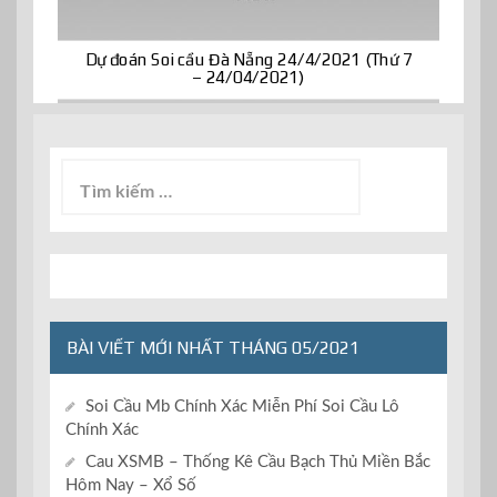
Dự đoán Soi cầu Đà Nẵng 24/4/2021 (Thứ 7
– 24/04/2021)
Tìm
kiếm
cho:
BÀI VIẾT MỚI NHẤT THÁNG 05/2021
Soi Cầu Mb Chính Xác Miễn Phí Soi Cầu Lô
Chính Xác
Cau XSMB – Thống Kê Cầu Bạch Thủ Miền Bắc
Hôm Nay – Xổ Số