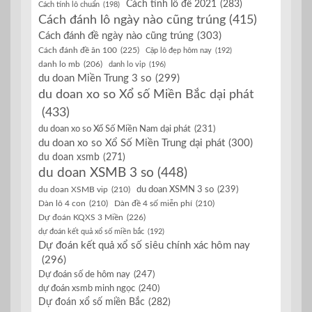
Cách tính lô đề 2021
(283)
Cách tính lô chuẩn
(198)
Cách đánh lô ngày nào cũng trúng
(415)
Cách đánh đề ngày nào cũng trúng
(303)
Cách đánh đề ăn 100
(225)
Cặp lô đẹp hôm nay
(192)
danh lo mb
(206)
danh lo vip
(196)
du doan Miền Trung 3 so
(299)
du doan xo so Xổ số Miền Bắc dại phát
(433)
du doan xo so Xổ Số Miền Nam dại phát
(231)
du doan xo so Xổ Số Miền Trung dại phát
(300)
du doan xsmb
(271)
du doan XSMB 3 so
(448)
du doan XSMN 3 so
(239)
du doan XSMB vip
(210)
Dàn lô 4 con
(210)
Dàn đề 4 số miễn phí
(210)
Dự đoán KQXS 3 Miền
(226)
dự đoán kết quả xổ số miền bắc
(192)
Dự đoán kết quả xổ số siêu chính xác hôm nay
(296)
Dự đoán số de hôm nay
(247)
dự đoán xsmb minh ngọc
(240)
Dự đoán xổ số miền Bắc
(282)