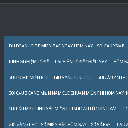
Skip
to
content
DU DOAN LO DE MIEN BAC NGAY HOM NAY – SOI CAU XSMB
KINH NGHIỆM LÔ ĐỀ
CÁCH ĂN LÔ ĐỀ CHIỀU NAY
HÔM NA
SOI LÔ MB MIỄN PHÍ
GIO VANG CHOT SO
SOI CẦU 24H – 
SOI CẦU 3 CÀNG MIỀN NAM CỰC CHUẨN MIỄN PHÍ HÔM NAY 
SOI CẦU MB CHÍNH XÁC MIỄN PHÍ SOI CẦU LÔ CHÍNH XÁC
S
GIỜ VÀNG CHỐT SỐ MIỀN BẮC HÔM NAY – XỔ SỐ 666
CAU 