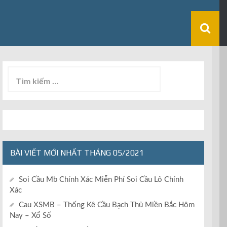
Tìm
kiếm
cho:
BÀI VIẾT MỚI NHẤT THÁNG 05/2021
Soi Cầu Mb Chính Xác Miễn Phí Soi Cầu Lô Chính
Xác
Cau XSMB – Thống Kê Cầu Bạch Thủ Miền Bắc Hôm
Nay – Xổ Số