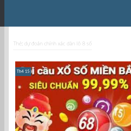
Thẻ:
dự đoán chính xác dàn lô 8 số
Th4 15