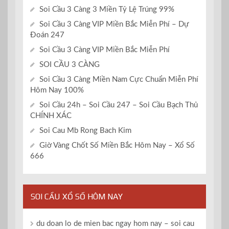
Soi Cầu 3 Càng 3 Miền Tỷ Lệ Trúng 99%
Soi Cầu 3 Càng VIP Miền Bắc Miễn Phí – Dự
Đoán 247
Soi Cầu 3 Càng VIP Miền Bắc Miễn Phí
SOI CẦU 3 CÀNG
Soi Cầu 3 Càng Miền Nam Cực Chuẩn Miễn Phí
Hôm Nay 100%
Soi Cầu 24h – Soi Cầu 247 – Soi Cầu Bạch Thủ
CHÍNH XÁC
Soi Cau Mb Rong Bach Kim
Giờ Vàng Chốt Số Miền Bắc Hôm Nay – Xổ Số
666
SOI CẦU XỔ SỐ HÔM NAY
du doan lo de mien bac ngay hom nay – soi cau