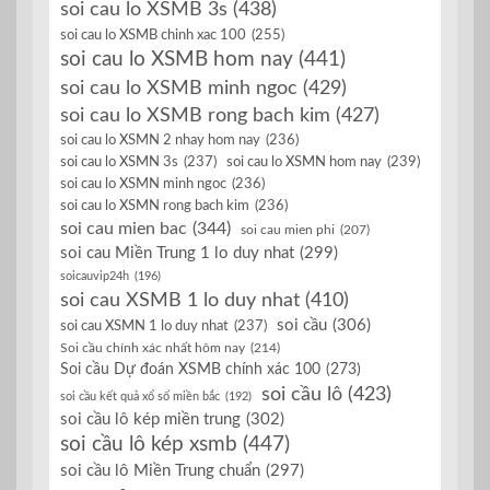
soi cau lo XSMB 3s
(438)
soi cau lo XSMB chinh xac 100
(255)
soi cau lo XSMB hom nay
(441)
soi cau lo XSMB minh ngoc
(429)
soi cau lo XSMB rong bach kim
(427)
soi cau lo XSMN 2 nhay hom nay
(236)
soi cau lo XSMN 3s
(237)
soi cau lo XSMN hom nay
(239)
soi cau lo XSMN minh ngoc
(236)
soi cau lo XSMN rong bach kim
(236)
soi cau mien bac
(344)
soi cau mien phi
(207)
soi cau Miền Trung 1 lo duy nhat
(299)
soicauvip24h
(196)
soi cau XSMB 1 lo duy nhat
(410)
soi cầu
(306)
soi cau XSMN 1 lo duy nhat
(237)
Soi cầu chính xác nhất hôm nay
(214)
Soi cầu Dự đoán XSMB chính xác 100
(273)
soi cầu lô
(423)
soi cầu kết quả xổ số miền bắc
(192)
soi cầu lô kép miền trung
(302)
soi cầu lô kép xsmb
(447)
soi cầu lô Miền Trung chuẩn
(297)