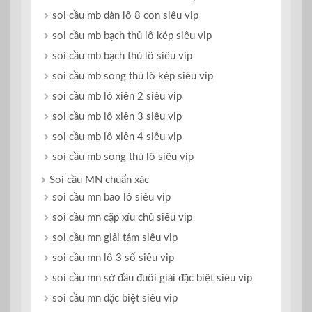
soi cầu mb dàn lô 8 con siêu vip
soi cầu mb bạch thủ lô kép siêu vip
soi cầu mb bạch thủ lô siêu vip
soi cầu mb song thủ lô kép siêu vip
soi cầu mb lô xiên 2 siêu vip
soi cầu mb lô xiên 3 siêu vip
soi cầu mb lô xiên 4 siêu vip
soi cầu mb song thủ lô siêu vip
Soi cầu MN chuẩn xác
soi cầu mn bao lô siêu vip
soi cầu mn cặp xíu chủ siêu vip
soi cầu mn giải tám siêu vip
soi cầu mn lô 3 số siêu vip
soi cầu mn sớ đầu đuôi giải đặc biệt siêu vip
soi cầu mn đặc biệt siêu vip