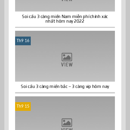
Soi cầu 3 càng miền Nam miễn phí chính xác
nhất hôm nay 2022
Th9 16
Soi cầu 3 càng miền bắc – 3 càng vip hôm nay
Th9 15