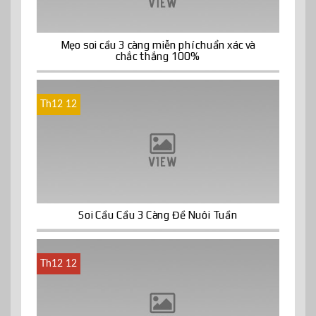
Mẹo soi cầu 3 càng miễn phí chuẩn xác và
chắc thắng 100%
Th12 12
Soi Cầu Cầu 3 Càng Đề Nuôi Tuần
Th12 12