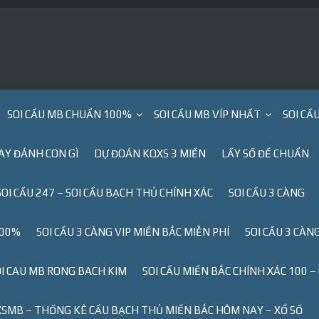
SOI CẦU MB CHUẨN 100%
SOI CẦU MB VÍP NHẤT
SOI CẦ
Y ĐÁNH CON GÌ
DỰ ĐOÁN KQXS 3 MIỀN
LẤY SỐ ĐỀ CHUẨN
SOI CẦU 247 – SOI CẦU BẠCH THỦ CHÍNH XÁC
SOI CẦU 3 CÀNG
100%
SOI CẦU 3 CÀNG VIP MIỀN BẮC MIỄN PHÍ
SOI CẦU 3 CÀN
OI CAU MB RONG BACH KIM
SOI CẦU MIỀN BẮC CHÍNH XÁC 100 
XSMB – THỐNG KÊ CẦU BẠCH THỦ MIỀN BẮC HÔM NAY – XỔ SỐ