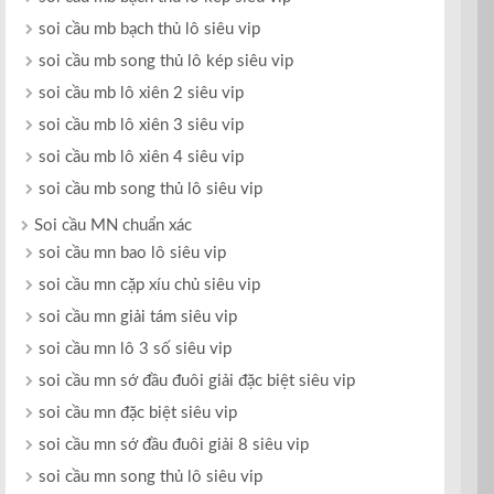
soi cầu mb bạch thủ lô siêu vip
soi cầu mb song thủ lô kép siêu vip
soi cầu mb lô xiên 2 siêu vip
soi cầu mb lô xiên 3 siêu vip
soi cầu mb lô xiên 4 siêu vip
soi cầu mb song thủ lô siêu vip
Soi cầu MN chuẩn xác
soi cầu mn bao lô siêu vip
soi cầu mn cặp xíu chủ siêu vip
soi cầu mn giải tám siêu vip
soi cầu mn lô 3 số siêu vip
soi cầu mn sớ đầu đuôi giải đặc biệt siêu vip
soi cầu mn đặc biệt siêu vip
soi cầu mn sớ đầu đuôi giải 8 siêu vip
soi cầu mn song thủ lô siêu vip