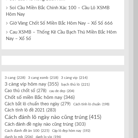
Soi Cầu Miền Bắc Chính Xác 100 – Cầu Lô XSMB
Hôm Nay
Giờ Vàng Chốt Số Miền Bắc Hôm Nay – Xổ Số 666
Cau XSMB – Thống Kê Cầu Bạch Thủ Miền Bắc Hôm
Nay – Xổ Số
3 cang
(228)
3 cang xsmb
(218)
3 càng vip
(214)
3 càng víp hôm nay
(355)
bạch thủ lô
(221)
Cao thủ chốt số
(278)
cau de dep
(204)
Chốt số miền Bắc hôm nay
(346)
Cách bắt lô chuẩn theo ngày
(279)
Cách tính lô chuẩn
(198)
Cách tính lô đề 2021
(283)
Cách đánh lô ngày nào cũng trúng
(415)
Cách đánh đề ngày nào cũng trúng
(303)
Cách đánh đề ăn 100
(225)
Cặp lô đẹp hôm nay
(192)
danh lo mb
(206)
danh lo vip
(196)