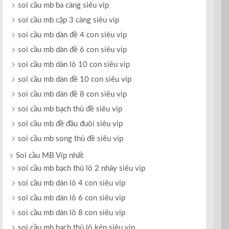
soi cầu mb ba càng siêu vip
soi cầu mb cặp 3 càng siêu vip
soi cầu mb dàn đề 4 con siêu vip
soi cầu mb dàn đề 6 con siêu vip
soi cầu mb dàn lô 10 con siêu vip
soi cầu mb dàn đề 10 con siêu vip
soi cầu mb dàn đề 8 con siêu vip
soi cầu mb bạch thủ đề siêu vip
soi cầu mb đề đầu đuôi siêu vip
soi cầu mb song thủ đề siêu vip
Soi cầu MB Víp nhất
soi cầu mb bạch thủ lô 2 nháy siêu vip
soi cầu mb dàn lô 4 con siêu vip
soi cầu mb dàn lô 6 con siêu vip
soi cầu mb dàn lô 8 con siêu vip
soi cầu mb bạch thủ lô kép siêu vip