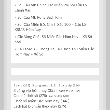
Soi Cầu Mb Chính Xác Miễn Phí Soi Cầu Lô
Chính Xác
Soi Cau Mb Rong Bach Kim
Soi Cầu Miền Bắc Chính Xác 100 – Cầu Lô
XSMB Hôm Nay
Giờ Vàng Chốt Số Miền Bắc Hôm Nay – Xổ Số
666
Cau XSMB – Thống Kê Cầu Bạch Thủ Miền Bắc
Hôm Nay – Xổ Số
3 cang
(228)
3 cang xsmb
(218)
3 càng vip
(214)
3 càng víp hôm nay
(355)
bạch thủ lô
(221)
Cao thủ chốt số
(278)
cau de dep
(204)
Chốt số miền Bắc hôm nay
(346)
Cách bắt lô chuẩn theo ngày
(279)