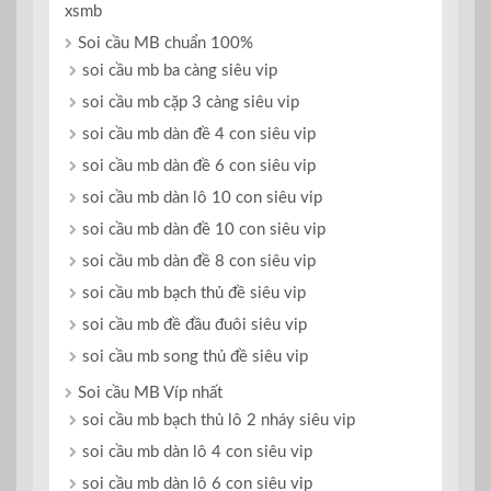
xsmb
Soi cầu MB chuẩn 100%
soi cầu mb ba càng siêu vip
soi cầu mb cặp 3 càng siêu vip
soi cầu mb dàn đề 4 con siêu vip
soi cầu mb dàn đề 6 con siêu vip
soi cầu mb dàn lô 10 con siêu vip
soi cầu mb dàn đề 10 con siêu vip
soi cầu mb dàn đề 8 con siêu vip
soi cầu mb bạch thủ đề siêu vip
soi cầu mb đề đầu đuôi siêu vip
soi cầu mb song thủ đề siêu vip
Soi cầu MB Víp nhất
soi cầu mb bạch thủ lô 2 nháy siêu vip
soi cầu mb dàn lô 4 con siêu vip
soi cầu mb dàn lô 6 con siêu vip