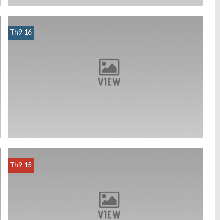
Th9 16
Th9 15