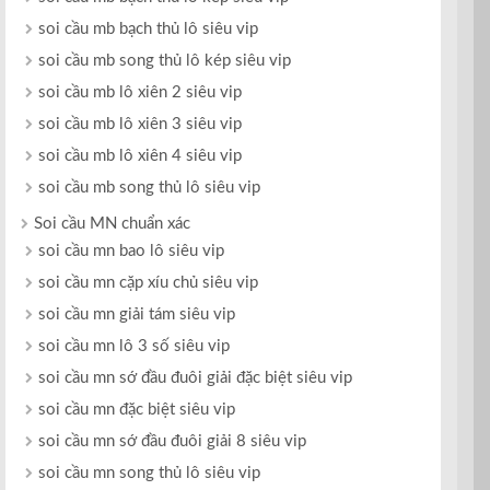
soi cầu mb bạch thủ lô siêu vip
soi cầu mb song thủ lô kép siêu vip
soi cầu mb lô xiên 2 siêu vip
soi cầu mb lô xiên 3 siêu vip
soi cầu mb lô xiên 4 siêu vip
soi cầu mb song thủ lô siêu vip
Soi cầu MN chuẩn xác
soi cầu mn bao lô siêu vip
soi cầu mn cặp xíu chủ siêu vip
soi cầu mn giải tám siêu vip
soi cầu mn lô 3 số siêu vip
soi cầu mn sớ đầu đuôi giải đặc biệt siêu vip
soi cầu mn đặc biệt siêu vip
soi cầu mn sớ đầu đuôi giải 8 siêu vip
soi cầu mn song thủ lô siêu vip