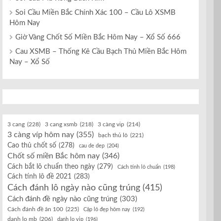
Soi Cầu Miền Bắc Chính Xác 100 – Cầu Lô XSMB
Hôm Nay
Giờ Vàng Chốt Số Miền Bắc Hôm Nay – Xổ Số 666
Cau XSMB – Thống Kê Cầu Bạch Thủ Miền Bắc Hôm
Nay – Xổ Số
3 cang
(228)
3 cang xsmb
(218)
3 càng vip
(214)
3 càng víp hôm nay
(355)
bạch thủ lô
(221)
Cao thủ chốt số
(278)
cau de dep
(204)
Chốt số miền Bắc hôm nay
(346)
Cách bắt lô chuẩn theo ngày
(279)
Cách tính lô chuẩn
(198)
Cách tính lô đề 2021
(283)
Cách đánh lô ngày nào cũng trúng
(415)
Cách đánh đề ngày nào cũng trúng
(303)
Cách đánh đề ăn 100
(225)
Cặp lô đẹp hôm nay
(192)
danh lo mb
(206)
danh lo vip
(196)