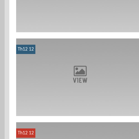
Th12 12
Th12 12