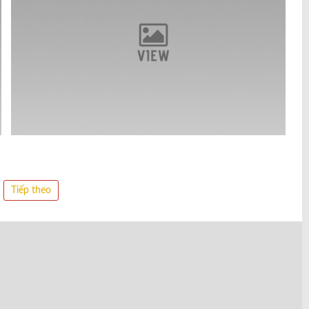
Tiếp theo