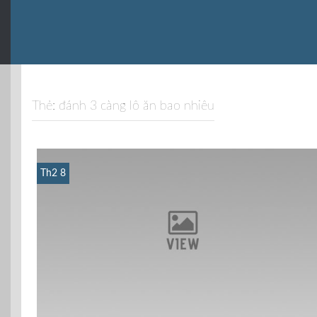
Thẻ:
đánh 3 càng lô ăn bao nhiêu
Th2 8