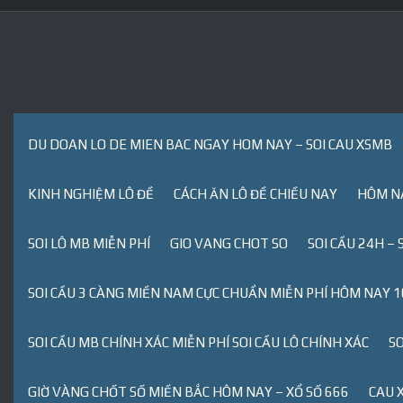
Skip
to
content
DU DOAN LO DE MIEN BAC NGAY HOM NAY – SOI CAU XSMB
KINH NGHIỆM LÔ ĐỀ
CÁCH ĂN LÔ ĐỀ CHIỀU NAY
HÔM NA
SOI LÔ MB MIỄN PHÍ
GIO VANG CHOT SO
SOI CẦU 24H – 
SOI CẦU 3 CÀNG MIỀN NAM CỰC CHUẨN MIỄN PHÍ HÔM NAY 
SOI CẦU MB CHÍNH XÁC MIỄN PHÍ SOI CẦU LÔ CHÍNH XÁC
S
GIỜ VÀNG CHỐT SỐ MIỀN BẮC HÔM NAY – XỔ SỐ 666
CAU 