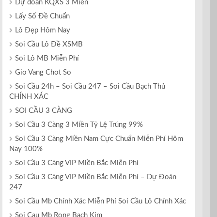
Dự đoán KQXS 3 Miền
Lấy Số Đề Chuẩn
Lô Đẹp Hôm Nay
Soi Cầu Lô Đề XSMB
Soi Lô MB Miễn Phí
Gio Vang Chot So
Soi Cầu 24h – Soi Cầu 247 – Soi Cầu Bạch Thủ
CHÍNH XÁC
SOI CẦU 3 CÀNG
Soi Cầu 3 Càng 3 Miền Tỷ Lệ Trúng 99%
Soi Cầu 3 Càng Miền Nam Cực Chuẩn Miễn Phí Hôm
Nay 100%
Soi Cầu 3 Càng VIP Miền Bắc Miễn Phí
Soi Cầu 3 Càng VIP Miền Bắc Miễn Phí – Dự Đoán
247
Soi Cầu Mb Chính Xác Miễn Phí Soi Cầu Lô Chính Xác
Soi Cau Mb Rong Bach Kim