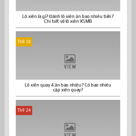
Lô xiên là gì? Đánh lô xiên ăn bao nhiêu tiền?
Chi tiết về lô xiên XSMB
Th8 18
Lô xiên quay 4 ăn bao nhiêu? Có bao nhiêu
cặp xiên quay?
Th9 24