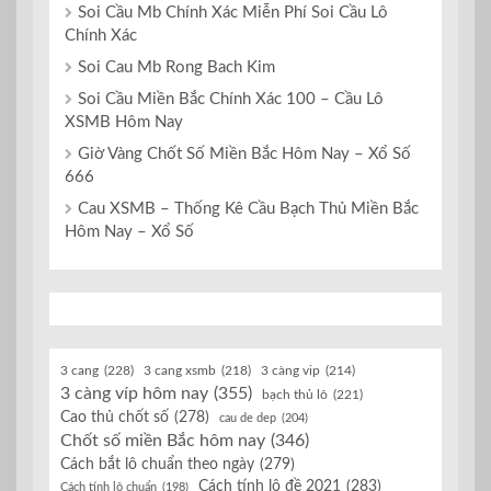
Soi Cầu Mb Chính Xác Miễn Phí Soi Cầu Lô
Chính Xác
Soi Cau Mb Rong Bach Kim
Soi Cầu Miền Bắc Chính Xác 100 – Cầu Lô
XSMB Hôm Nay
Giờ Vàng Chốt Số Miền Bắc Hôm Nay – Xổ Số
666
Cau XSMB – Thống Kê Cầu Bạch Thủ Miền Bắc
Hôm Nay – Xổ Số
3 cang
(228)
3 cang xsmb
(218)
3 càng vip
(214)
3 càng víp hôm nay
(355)
bạch thủ lô
(221)
Cao thủ chốt số
(278)
cau de dep
(204)
Chốt số miền Bắc hôm nay
(346)
Cách bắt lô chuẩn theo ngày
(279)
Cách tính lô đề 2021
(283)
Cách tính lô chuẩn
(198)