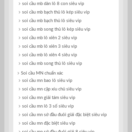
soi cầu mb dàn lô 8 con siêu vip
soi cầu mb bạch thủ lô kép siêu vip
soi cầu mb bạch thủ lô siêu vip
soi cầu mb song thủ lô kép siêu vip
soi cầu mb lô xiên 2 siêu vip
soi cầu mb lô xiên 3 siêu vip
soi cầu mb lô xiên 4 siêu vip
soi cầu mb song thủ lô siêu vip
Soi cầu MN chuẩn xác
soi cầu mn bao lô siêu vip
soi cầu mn cặp xíu chủ siêu vip
soi cầu mn giải tám siêu vip
soi cầu mn lô 3 số siêu vip
soi cầu mn sớ đầu đuôi giải đặc biệt siêu vip
soi cầu mn đặc biệt siêu vip
soi cầu mn sớ đầu đuôi giải 8 siêu vip