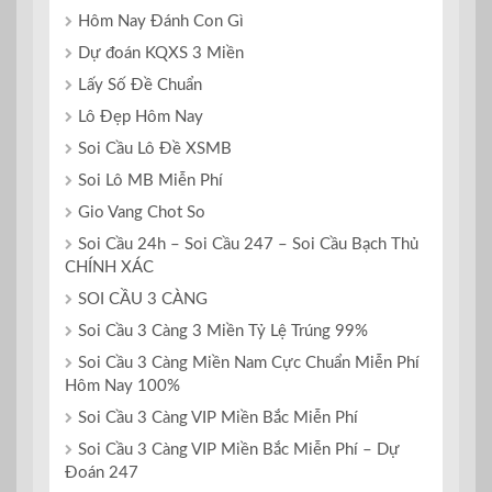
Hôm Nay Đánh Con Gì
Dự đoán KQXS 3 Miền
Lấy Số Đề Chuẩn
Lô Đẹp Hôm Nay
Soi Cầu Lô Đề XSMB
Soi Lô MB Miễn Phí
Gio Vang Chot So
Soi Cầu 24h – Soi Cầu 247 – Soi Cầu Bạch Thủ
CHÍNH XÁC
SOI CẦU 3 CÀNG
Soi Cầu 3 Càng 3 Miền Tỷ Lệ Trúng 99%
Soi Cầu 3 Càng Miền Nam Cực Chuẩn Miễn Phí
Hôm Nay 100%
Soi Cầu 3 Càng VIP Miền Bắc Miễn Phí
Soi Cầu 3 Càng VIP Miền Bắc Miễn Phí – Dự
Đoán 247