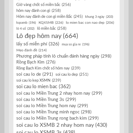
Giờ vàng chốt số miền bắc
(256)
hôm nay đánh con gì
(258)
Hôm nay đánh de con gì miền Bắc
(245)
khung 3 ngày
(203)
KQXSMB
(226)
kqsxmb
(196)
lo mien bac con nao dep
(206)
lô miền bắc
(258)
lô 4 số
(202)
Lô đẹp hôm nay
(664)
lấy số miễn phí
(326)
mua so gia re
(196)
Mẹo đánh đề
(214)
Phương pháp tính lô chuẩn đánh hàng ngày
(298)
Rồng Bạch Kim
(276)
Rồng Bạch Kim chốt số hôm nay
(239)
soi cau lo de
(291)
soi cau lo dep
(251)
soi cau lo kep XSMN
(239)
soi cau lo mien bac
(362)
soi cau lo Miền Trung 2 nhay hom nay
(299)
soi cau lo Miền Trung 3s
(299)
soi cau lo Miền Trung hom nay
(299)
soi cau lo Miền Trung minh ngoc
(298)
soi cau lo Miền Trung rong bach kim
(299)
soi cau lo XSMB 2 nhay hom nay
(430)
soi cau lo XSMB 3s
(438)