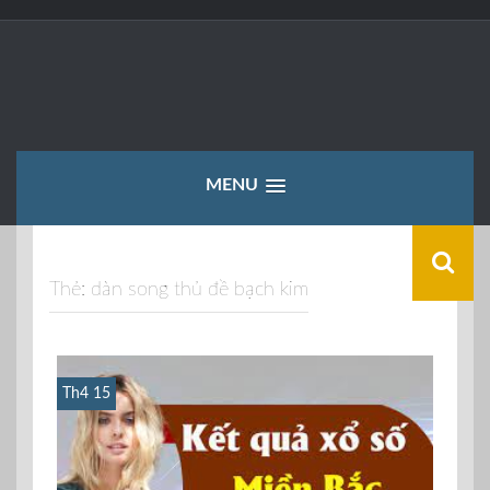
Skip
to
content
MENU
Thẻ:
dàn song thủ đề bạch kim
Th4 15