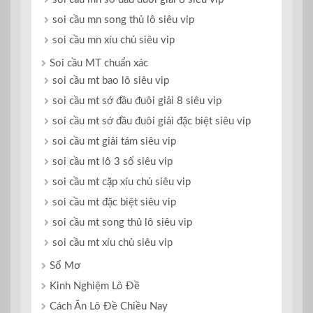
soi cầu mn song thủ lô siêu vip
soi cầu mn xíu chủ siêu vip
Soi cầu MT chuẩn xác
soi cầu mt bao lô siêu vip
soi cầu mt sớ đầu đuôi giải 8 siêu vip
soi cầu mt sớ đầu đuôi giải đặc biệt siêu vip
soi cầu mt giải tám siêu vip
soi cầu mt lô 3 số siêu vip
soi cầu mt cặp xíu chủ siêu vip
soi cầu mt đặc biệt siêu vip
soi cầu mt song thủ lô siêu vip
soi cầu mt xíu chủ siêu vip
Sổ Mơ
Kinh Nghiệm Lô Đề
Cách Ăn Lô Đề Chiều Nay