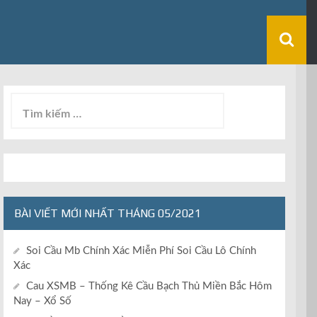
Tìm
kiếm
cho:
BÀI VIẾT MỚI NHẤT THÁNG 05/2021
Soi Cầu Mb Chính Xác Miễn Phí Soi Cầu Lô Chính
Xác
Cau XSMB – Thống Kê Cầu Bạch Thủ Miền Bắc Hôm
Nay – Xổ Số