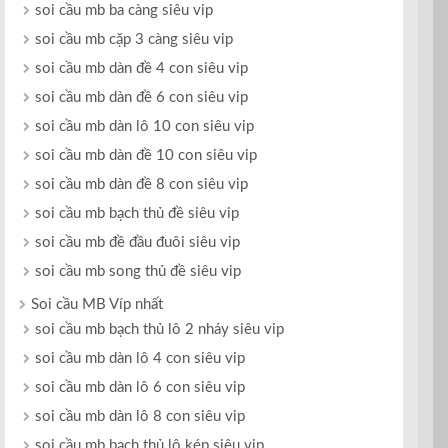
soi cầu mb ba càng siêu vip
soi cầu mb cặp 3 càng siêu vip
soi cầu mb dàn đề 4 con siêu vip
soi cầu mb dàn đề 6 con siêu vip
soi cầu mb dàn lô 10 con siêu vip
soi cầu mb dàn đề 10 con siêu vip
soi cầu mb dàn đề 8 con siêu vip
soi cầu mb bạch thủ đề siêu vip
soi cầu mb đề đầu đuôi siêu vip
soi cầu mb song thủ đề siêu vip
Soi cầu MB Víp nhất
soi cầu mb bạch thủ lô 2 nháy siêu vip
soi cầu mb dàn lô 4 con siêu vip
soi cầu mb dàn lô 6 con siêu vip
soi cầu mb dàn lô 8 con siêu vip
soi cầu mb bạch thủ lô kép siêu vip