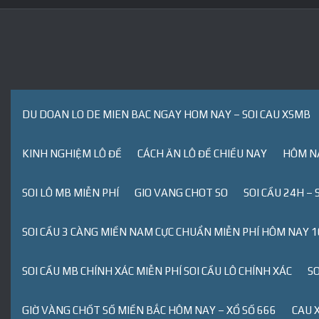
Skip
to
content
DU DOAN LO DE MIEN BAC NGAY HOM NAY – SOI CAU XSMB
KINH NGHIỆM LÔ ĐỀ
CÁCH ĂN LÔ ĐỀ CHIỀU NAY
HÔM NA
SOI LÔ MB MIỄN PHÍ
GIO VANG CHOT SO
SOI CẦU 24H – 
SOI CẦU 3 CÀNG MIỀN NAM CỰC CHUẨN MIỄN PHÍ HÔM NAY 
SOI CẦU MB CHÍNH XÁC MIỄN PHÍ SOI CẦU LÔ CHÍNH XÁC
S
GIỜ VÀNG CHỐT SỐ MIỀN BẮC HÔM NAY – XỔ SỐ 666
CAU 