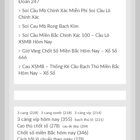
Đoán 247
Soi Cầu Mb Chính Xác Miễn Phí Soi Cầu Lô
Chính Xác
Soi Cau Mb Rong Bach Kim
Soi Cầu Miền Bắc Chính Xác 100 – Cầu Lô
XSMB Hôm Nay
Giờ Vàng Chốt Số Miền Bắc Hôm Nay – Xổ Số
666
Cau XSMB – Thống Kê Cầu Bạch Thủ Miền Bắc
Hôm Nay – Xổ Số
3 cang
(228)
3 cang xsmb
(218)
3 càng vip
(214)
3 càng víp hôm nay
(355)
bạch thủ lô
(221)
Cao thủ chốt số
(278)
cau de dep
(204)
Chốt số miền Bắc hôm nay
(346)
Cách bắt lô chuẩn theo ngày
(279)