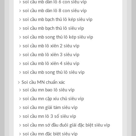
soi cầu mb dàn lô 6 con siêu vip
soi cầu mb dàn lô 8 con siêu vip
soi cầu mb bạch thủ lô kép siêu vip
soi cầu mb bạch thủ lô siêu vip
soi cầu mb song thủ lô kép siêu vip
soi cầu mb lô xiên 2 siêu vip
soi cầu mb lô xiên 3 siêu vip
soi cầu mb lô xiên 4 siêu vip
soi cầu mb song thủ lô siêu vip
Soi cầu MN chuẩn xác
soi cầu mn bao lô siêu vip
soi cầu mn cặp xíu chủ siêu vip
soi cầu mn giải tám siêu vip
soi cầu mn lô 3 số siêu vip
soi cầu mn sớ đầu đuôi giải đặc biệt siêu vip
soi cầu mn đặc biệt siêu vip