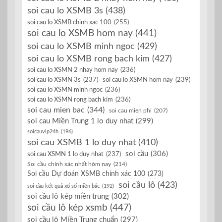
soi cau lo XSMB 3s
(438)
soi cau lo XSMB chinh xac 100
(255)
soi cau lo XSMB hom nay
(441)
soi cau lo XSMB minh ngoc
(429)
soi cau lo XSMB rong bach kim
(427)
soi cau lo XSMN 2 nhay hom nay
(236)
soi cau lo XSMN 3s
(237)
soi cau lo XSMN hom nay
(239)
soi cau lo XSMN minh ngoc
(236)
soi cau lo XSMN rong bach kim
(236)
soi cau mien bac
(344)
soi cau mien phi
(207)
soi cau Miền Trung 1 lo duy nhat
(299)
soicauvip24h
(196)
soi cau XSMB 1 lo duy nhat
(410)
soi cầu
(306)
soi cau XSMN 1 lo duy nhat
(237)
Soi cầu chính xác nhất hôm nay
(214)
Soi cầu Dự đoán XSMB chính xác 100
(273)
soi cầu lô
(423)
soi cầu kết quả xổ số miền bắc
(192)
soi cầu lô kép miền trung
(302)
soi cầu lô kép xsmb
(447)
soi cầu lô Miền Trung chuẩn
(297)