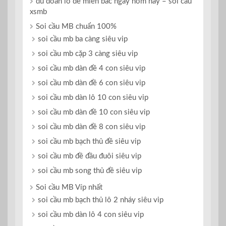
du doan lo de mien bac ngay hom nay – soi cau
xsmb
Soi cầu MB chuẩn 100%
soi cầu mb ba càng siêu vip
soi cầu mb cặp 3 càng siêu vip
soi cầu mb dàn đề 4 con siêu vip
soi cầu mb dàn đề 6 con siêu vip
soi cầu mb dàn lô 10 con siêu vip
soi cầu mb dàn đề 10 con siêu vip
soi cầu mb dàn đề 8 con siêu vip
soi cầu mb bạch thủ đề siêu vip
soi cầu mb đề đầu đuôi siêu vip
soi cầu mb song thủ đề siêu vip
Soi cầu MB Víp nhất
soi cầu mb bạch thủ lô 2 nháy siêu vip
soi cầu mb dàn lô 4 con siêu vip