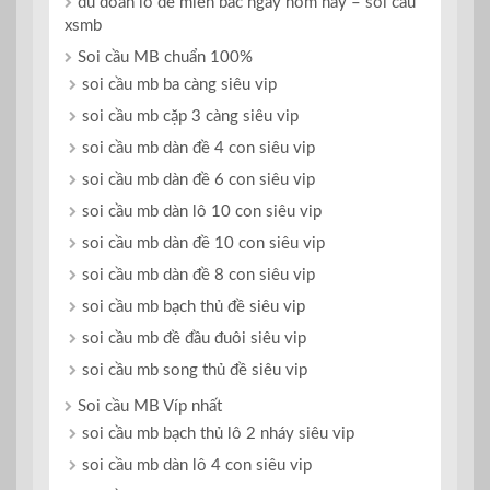
du doan lo de mien bac ngay hom nay – soi cau
xsmb
Soi cầu MB chuẩn 100%
soi cầu mb ba càng siêu vip
soi cầu mb cặp 3 càng siêu vip
soi cầu mb dàn đề 4 con siêu vip
soi cầu mb dàn đề 6 con siêu vip
soi cầu mb dàn lô 10 con siêu vip
soi cầu mb dàn đề 10 con siêu vip
soi cầu mb dàn đề 8 con siêu vip
soi cầu mb bạch thủ đề siêu vip
soi cầu mb đề đầu đuôi siêu vip
soi cầu mb song thủ đề siêu vip
Soi cầu MB Víp nhất
soi cầu mb bạch thủ lô 2 nháy siêu vip
soi cầu mb dàn lô 4 con siêu vip