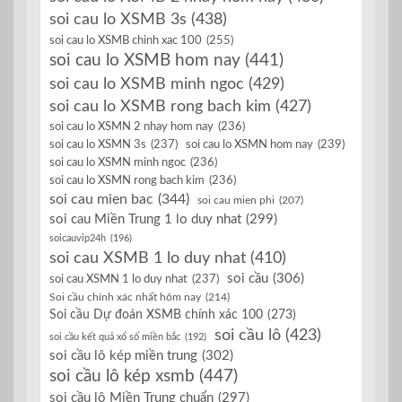
soi cau lo XSMB 3s
(438)
soi cau lo XSMB chinh xac 100
(255)
soi cau lo XSMB hom nay
(441)
soi cau lo XSMB minh ngoc
(429)
soi cau lo XSMB rong bach kim
(427)
soi cau lo XSMN 2 nhay hom nay
(236)
soi cau lo XSMN 3s
(237)
soi cau lo XSMN hom nay
(239)
soi cau lo XSMN minh ngoc
(236)
soi cau lo XSMN rong bach kim
(236)
soi cau mien bac
(344)
soi cau mien phi
(207)
soi cau Miền Trung 1 lo duy nhat
(299)
soicauvip24h
(196)
soi cau XSMB 1 lo duy nhat
(410)
soi cầu
(306)
soi cau XSMN 1 lo duy nhat
(237)
Soi cầu chính xác nhất hôm nay
(214)
Soi cầu Dự đoán XSMB chính xác 100
(273)
soi cầu lô
(423)
soi cầu kết quả xổ số miền bắc
(192)
soi cầu lô kép miền trung
(302)
soi cầu lô kép xsmb
(447)
soi cầu lô Miền Trung chuẩn
(297)