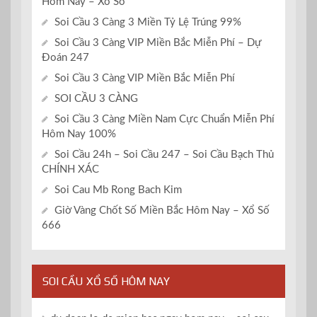
Hôm Nay – Xổ Số
Soi Cầu 3 Càng 3 Miền Tỷ Lệ Trúng 99%
Soi Cầu 3 Càng VIP Miền Bắc Miễn Phí – Dự
Đoán 247
Soi Cầu 3 Càng VIP Miền Bắc Miễn Phí
SOI CẦU 3 CÀNG
Soi Cầu 3 Càng Miền Nam Cực Chuẩn Miễn Phí
Hôm Nay 100%
Soi Cầu 24h – Soi Cầu 247 – Soi Cầu Bạch Thủ
CHÍNH XÁC
Soi Cau Mb Rong Bach Kim
Giờ Vàng Chốt Số Miền Bắc Hôm Nay – Xổ Số
666
SOI CẦU XỔ SỐ HÔM NAY