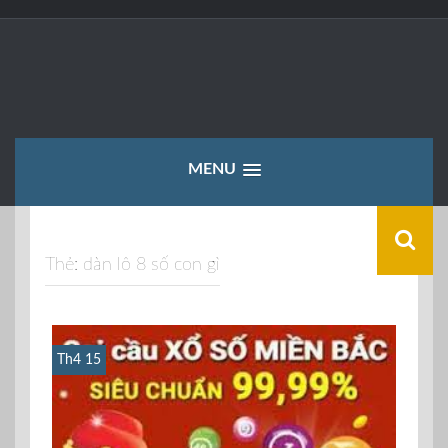
Skip
to
content
MENU
Thẻ:
dàn lô 8 số con gì
Th4 15