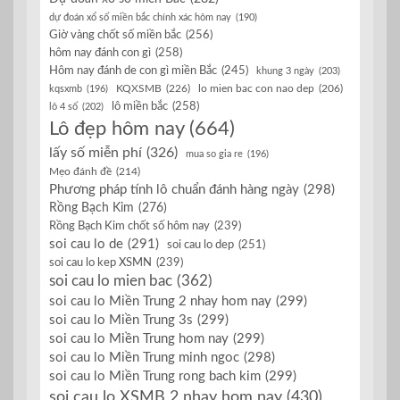
dự đoán xổ số miền bắc chính xác hôm nay
(190)
Giờ vàng chốt số miền bắc
(256)
hôm nay đánh con gì
(258)
Hôm nay đánh de con gì miền Bắc
(245)
khung 3 ngày
(203)
KQXSMB
(226)
kqsxmb
(196)
lo mien bac con nao dep
(206)
lô miền bắc
(258)
lô 4 số
(202)
Lô đẹp hôm nay
(664)
lấy số miễn phí
(326)
mua so gia re
(196)
Mẹo đánh đề
(214)
Phương pháp tính lô chuẩn đánh hàng ngày
(298)
Rồng Bạch Kim
(276)
Rồng Bạch Kim chốt số hôm nay
(239)
soi cau lo de
(291)
soi cau lo dep
(251)
soi cau lo kep XSMN
(239)
soi cau lo mien bac
(362)
soi cau lo Miền Trung 2 nhay hom nay
(299)
soi cau lo Miền Trung 3s
(299)
soi cau lo Miền Trung hom nay
(299)
soi cau lo Miền Trung minh ngoc
(298)
soi cau lo Miền Trung rong bach kim
(299)
soi cau lo XSMB 2 nhay hom nay
(430)