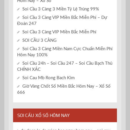
Hôm Nay – Xổ Số
Soi Cầu 3 Càng 3 Miền Tỷ Lệ Trúng 99%
Soi Cầu 3 Càng VIP Miền Bắc Miễn Phí – Dự
Đoán 247
Soi Cầu 3 Càng VIP Miền Bắc Miễn Phí
SOI CẦU 3 CÀNG
Soi Cầu 3 Càng Miền Nam Cực Chuẩn Miễn Phí
Hôm Nay 100%
Soi Cầu 24h – Soi Cầu 247 – Soi Cầu Bạch Thủ
CHÍNH XÁC
Soi Cau Mb Rong Bach Kim
Giờ Vàng Chốt Số Miền Bắc Hôm Nay – Xổ Số
666
SOI CẦU XỔ SỐ HÔM NAY