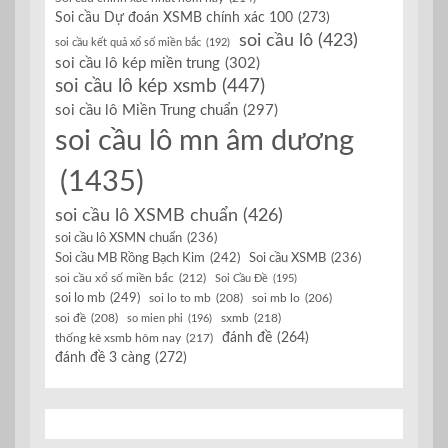
Soi cầu Dự đoán XSMB chính xác 100
(273)
soi cầu lô
(423)
soi cầu kết quả xổ số miền bắc
(192)
soi cầu lô kép miền trung
(302)
soi cầu lô kép xsmb
(447)
soi cầu lô Miền Trung chuẩn
(297)
soi cầu lô mn âm dương
(1435)
soi cầu lô XSMB chuẩn
(426)
soi cầu lô XSMN chuẩn
(236)
Soi cầu MB Rồng Bạch Kim
(242)
Soi cầu XSMB
(236)
soi cầu xổ số miền bắc
(212)
Soi Cầu Đề
(195)
soi lo mb
(249)
soi lo to mb
(208)
soi mb lo
(206)
sxmb
(218)
soi đề
(208)
so mien phi
(196)
đánh đề
(264)
thống kê xsmb hôm nay
(217)
đánh đề 3 càng
(272)