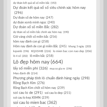
dự đoán kết quả xổ số miền bắc
(192)
Dự đoán kết quả xổ số siêu chính xác hôm nay
(296)
Dự đoán số de hôm nay
(247)
dự đoán xsmb minh ngọc
(240)
Dự đoán xổ số miền Bắc
(282)
dự đoán xổ số miền bắc chính xác hôm nay
(190)
Giờ vàng chốt số miền bắc
(256)
hôm nay đánh con gì
(258)
Hôm nay đánh de con gì miền Bắc
(245)
khung 3 ngày
(203)
KQXSMB
(226)
kqsxmb
(196)
lo mien bac con nao dep
(206)
lô miền bắc
(258)
lô 4 số
(202)
Lô đẹp hôm nay
(664)
lấy số miễn phí
(326)
mua so gia re
(196)
Mẹo đánh đề
(214)
Phương pháp tính lô chuẩn đánh hàng ngày
(298)
Rồng Bạch Kim
(276)
Rồng Bạch Kim chốt số hôm nay
(239)
soi cau lo de
(291)
soi cau lo dep
(251)
soi cau lo kep XSMN
(239)
soi cau lo mien bac
(362)