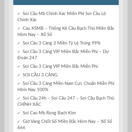
Soi Cầu Mb Chính Xác Miễn Phí Soi Cầu Lô
Chính Xác
Cau XSMB – Thống Kê Cầu Bạch Thủ Miền Bắc
Hôm Nay – Xổ Số
Soi Cầu 3 Càng 3 Miền Tỷ Lệ Trúng 99%
Soi Cầu 3 Càng VIP Miền Bắc Miễn Phí – Dự
Đoán 247
Soi Cầu 3 Càng VIP Miền Bắc Miễn Phí
SOI CẦU 3 CÀNG
Soi Cầu 3 Càng Miền Nam Cực Chuẩn Miễn Phí
Hôm Nay 100%
Soi Cầu 24h – Soi Cầu 247 – Soi Cầu Bạch Thủ
CHÍNH XÁC
Soi Cau Mb Rong Bach Kim
Giờ Vàng Chốt Số Miền Bắc Hôm Nay – Xổ Số
666