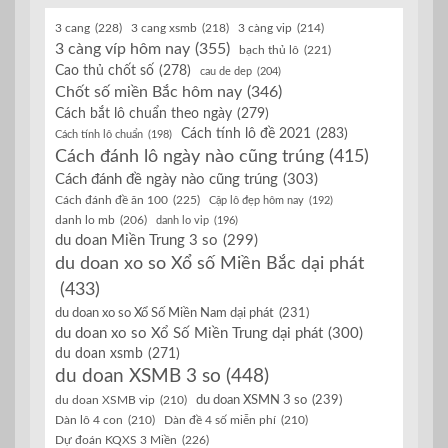
3 cang
(228)
3 cang xsmb
(218)
3 càng vip
(214)
3 càng víp hôm nay
(355)
bạch thủ lô
(221)
Cao thủ chốt số
(278)
cau de dep
(204)
Chốt số miền Bắc hôm nay
(346)
Cách bắt lô chuẩn theo ngày
(279)
Cách tính lô đề 2021
(283)
Cách tính lô chuẩn
(198)
Cách đánh lô ngày nào cũng trúng
(415)
Cách đánh đề ngày nào cũng trúng
(303)
Cách đánh đề ăn 100
(225)
Cặp lô đẹp hôm nay
(192)
danh lo mb
(206)
danh lo vip
(196)
du doan Miền Trung 3 so
(299)
du doan xo so Xổ số Miền Bắc dại phát
(433)
du doan xo so Xổ Số Miền Nam dại phát
(231)
du doan xo so Xổ Số Miền Trung dại phát
(300)
du doan xsmb
(271)
du doan XSMB 3 so
(448)
du doan XSMN 3 so
(239)
du doan XSMB vip
(210)
Dàn lô 4 con
(210)
Dàn đề 4 số miễn phí
(210)
Dự đoán KQXS 3 Miền
(226)