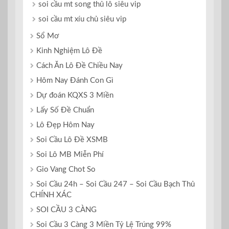
soi cầu mt song thủ lô siêu vip
soi cầu mt xíu chủ siêu vip
Sổ Mơ
Kinh Nghiệm Lô Đề
Cách Ăn Lô Đề Chiều Nay
Hôm Nay Đánh Con Gì
Dự đoán KQXS 3 Miền
Lấy Số Đề Chuẩn
Lô Đẹp Hôm Nay
Soi Cầu Lô Đề XSMB
Soi Lô MB Miễn Phí
Gio Vang Chot So
Soi Cầu 24h – Soi Cầu 247 – Soi Cầu Bạch Thủ
CHÍNH XÁC
SOI CẦU 3 CÀNG
Soi Cầu 3 Càng 3 Miền Tỷ Lệ Trúng 99%