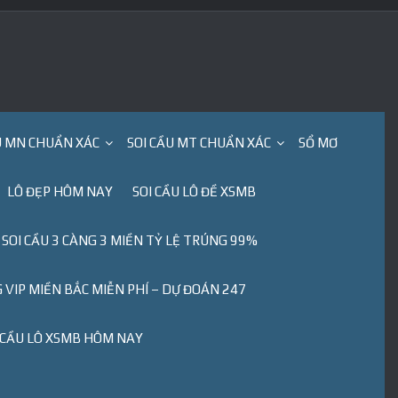
U MN CHUẨN XÁC
SOI CẦU MT CHUẨN XÁC
SỔ MƠ
LÔ ĐẸP HÔM NAY
SOI CẦU LÔ ĐỀ XSMB
SOI CẦU 3 CÀNG 3 MIỀN TỶ LỆ TRÚNG 99%
G VIP MIỀN BẮC MIỄN PHÍ – DỰ ĐOÁN 247
– CẦU LÔ XSMB HÔM NAY