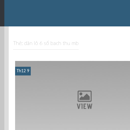
Thẻ:
dàn lô 6 số bach thu mb
Th12 9