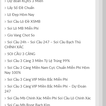
Dự đoán KQXS 3 Miền
Lấy Số Đề Chuẩn
Lô Đẹp Hôm Nay
Soi Cầu Lô Đề XSMB
Soi Lô MB Miễn Phí
Gio Vang Chot So
Soi Cầu 24h – Soi Cầu 247 – Soi Cầu Bạch Thủ
CHÍNH XÁC
SOI CẦU 3 CÀNG
Soi Cầu 3 Càng 3 Miền Tỷ Lệ Trúng 99%
Soi Cầu 3 Càng Miền Nam Cực Chuẩn Miễn Phí Hôm
Nay 100%
Soi Cầu 3 Càng VIP Miền Bắc Miễn Phí
Soi Cầu 3 Càng VIP Miền Bắc Miễn Phí – Dự Đoán
247
Soi Cầu Mb Chính Xác Miễn Phí Soi Cầu Lô Chính Xác
Soi Cau Mb Rong Bach Kim