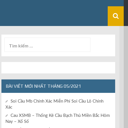
Tìm
kiếm
cho:
BÀI VIẾT MỚI NHẤT THÁNG 05/2021
Soi Cầu Mb Chính Xác Miễn Phí Soi Cầu Lô Chính
Xác
Cau XSMB – Thống Kê Cầu Bạch Thủ Miền Bắc Hôm
Nay – Xổ Số