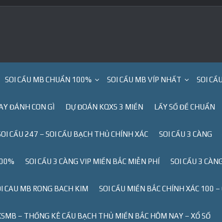
SOI CẦU MB CHUẨN 100%
SOI CẦU MB VÍP NHẤT
SOI CẦ
Y ĐÁNH CON GÌ
DỰ ĐOÁN KQXS 3 MIỀN
LẤY SỐ ĐỀ CHUẨN
SOI CẦU 247 – SOI CẦU BẠCH THỦ CHÍNH XÁC
SOI CẦU 3 CÀNG
100%
SOI CẦU 3 CÀNG VIP MIỀN BẮC MIỄN PHÍ
SOI CẦU 3 CÀN
OI CAU MB RONG BACH KIM
SOI CẦU MIỀN BẮC CHÍNH XÁC 100 
XSMB – THỐNG KÊ CẦU BẠCH THỦ MIỀN BẮC HÔM NAY – XỔ SỐ