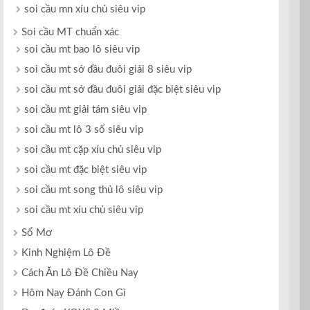
soi cầu mn xíu chủ siêu vip
Soi cầu MT chuẩn xác
soi cầu mt bao lô siêu vip
soi cầu mt sớ đầu đuôi giải 8 siêu vip
soi cầu mt sớ đầu đuôi giải đặc biệt siêu vip
soi cầu mt giải tám siêu vip
soi cầu mt lô 3 số siêu vip
soi cầu mt cặp xíu chủ siêu vip
soi cầu mt đặc biệt siêu vip
soi cầu mt song thủ lô siêu vip
soi cầu mt xíu chủ siêu vip
Sổ Mơ
Kinh Nghiệm Lô Đề
Cách Ăn Lô Đề Chiều Nay
Hôm Nay Đánh Con Gì