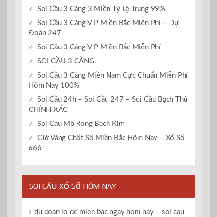
Soi Cầu 3 Càng 3 Miền Tỷ Lệ Trúng 99%
Soi Cầu 3 Càng VIP Miền Bắc Miễn Phí – Dự
Đoán 247
Soi Cầu 3 Càng VIP Miền Bắc Miễn Phí
SOI CẦU 3 CÀNG
Soi Cầu 3 Càng Miền Nam Cực Chuẩn Miễn Phí
Hôm Nay 100%
Soi Cầu 24h – Soi Cầu 247 – Soi Cầu Bạch Thủ
CHÍNH XÁC
Soi Cau Mb Rong Bach Kim
Giờ Vàng Chốt Số Miền Bắc Hôm Nay – Xổ Số
666
SOI CẦU XỔ SỐ HÔM NAY
du doan lo de mien bac ngay hom nay – soi cau