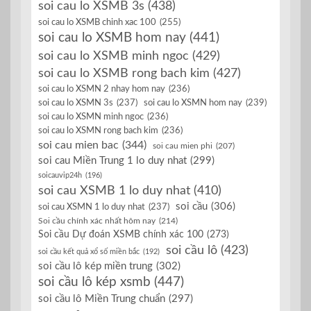
soi cau lo XSMB 3s
(438)
soi cau lo XSMB chinh xac 100
(255)
soi cau lo XSMB hom nay
(441)
soi cau lo XSMB minh ngoc
(429)
soi cau lo XSMB rong bach kim
(427)
soi cau lo XSMN 2 nhay hom nay
(236)
soi cau lo XSMN 3s
(237)
soi cau lo XSMN hom nay
(239)
soi cau lo XSMN minh ngoc
(236)
soi cau lo XSMN rong bach kim
(236)
soi cau mien bac
(344)
soi cau mien phi
(207)
soi cau Miền Trung 1 lo duy nhat
(299)
soicauvip24h
(196)
soi cau XSMB 1 lo duy nhat
(410)
soi cầu
(306)
soi cau XSMN 1 lo duy nhat
(237)
Soi cầu chính xác nhất hôm nay
(214)
Soi cầu Dự đoán XSMB chính xác 100
(273)
soi cầu lô
(423)
soi cầu kết quả xổ số miền bắc
(192)
soi cầu lô kép miền trung
(302)
soi cầu lô kép xsmb
(447)
soi cầu lô Miền Trung chuẩn
(297)