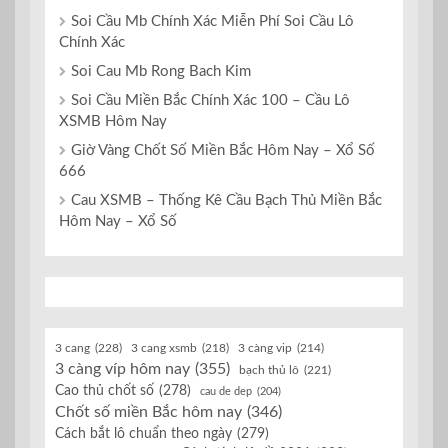
Soi Cầu Mb Chính Xác Miễn Phí Soi Cầu Lô
Chính Xác
Soi Cau Mb Rong Bach Kim
Soi Cầu Miền Bắc Chính Xác 100 – Cầu Lô
XSMB Hôm Nay
Giờ Vàng Chốt Số Miền Bắc Hôm Nay – Xổ Số
666
Cau XSMB – Thống Kê Cầu Bạch Thủ Miền Bắc
Hôm Nay – Xổ Số
3 cang
(228)
3 cang xsmb
(218)
3 càng vip
(214)
3 càng víp hôm nay
(355)
bạch thủ lô
(221)
Cao thủ chốt số
(278)
cau de dep
(204)
Chốt số miền Bắc hôm nay
(346)
Cách bắt lô chuẩn theo ngày
(279)