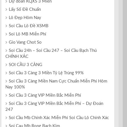
Dự đoán KQXS 3 Miền
Lấy Số Đề Chuẩn
Lô Đẹp Hôm Nay
Soi Cầu Lô Đề XSMB
Soi Lô MB Miễn Phí
Gio Vang Chot So
Soi Cầu 24h – Soi Cầu 247 – Soi Cầu Bạch Thủ
CHÍNH XÁC
SOI CẦU 3 CÀNG
Soi Cầu 3 Càng 3 Miền Tỷ Lệ Trúng 99%
Soi Cầu 3 Càng Miền Nam Cực Chuẩn Miễn Phí Hôm
Nay 100%
Soi Cầu 3 Càng VIP Miền Bắc Miễn Phí
Soi Cầu 3 Càng VIP Miền Bắc Miễn Phí – Dự Đoán
247
Soi Cầu Mb Chính Xác Miễn Phí Soi Cầu Lô Chính Xác
Soi Cau Mb Rong Bach Kim