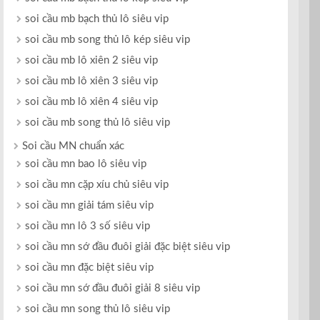
soi cầu mb bạch thủ lô siêu vip
soi cầu mb song thủ lô kép siêu vip
soi cầu mb lô xiên 2 siêu vip
soi cầu mb lô xiên 3 siêu vip
soi cầu mb lô xiên 4 siêu vip
soi cầu mb song thủ lô siêu vip
Soi cầu MN chuẩn xác
soi cầu mn bao lô siêu vip
soi cầu mn cặp xíu chủ siêu vip
soi cầu mn giải tám siêu vip
soi cầu mn lô 3 số siêu vip
soi cầu mn sớ đầu đuôi giải đặc biệt siêu vip
soi cầu mn đặc biệt siêu vip
soi cầu mn sớ đầu đuôi giải 8 siêu vip
soi cầu mn song thủ lô siêu vip