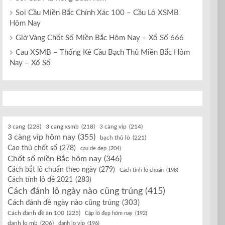
Soi Cầu Miền Bắc Chính Xác 100 – Cầu Lô XSMB
Hôm Nay
Giờ Vàng Chốt Số Miền Bắc Hôm Nay – Xổ Số 666
Cau XSMB – Thống Kê Cầu Bạch Thủ Miền Bắc Hôm
Nay – Xổ Số
3 cang
(228)
3 cang xsmb
(218)
3 càng vip
(214)
3 càng víp hôm nay
(355)
bạch thủ lô
(221)
Cao thủ chốt số
(278)
cau de dep
(204)
Chốt số miền Bắc hôm nay
(346)
Cách bắt lô chuẩn theo ngày
(279)
Cách tính lô chuẩn
(198)
Cách tính lô đề 2021
(283)
Cách đánh lô ngày nào cũng trúng
(415)
Cách đánh đề ngày nào cũng trúng
(303)
Cách đánh đề ăn 100
(225)
Cặp lô đẹp hôm nay
(192)
danh lo mb
(206)
danh lo vip
(196)