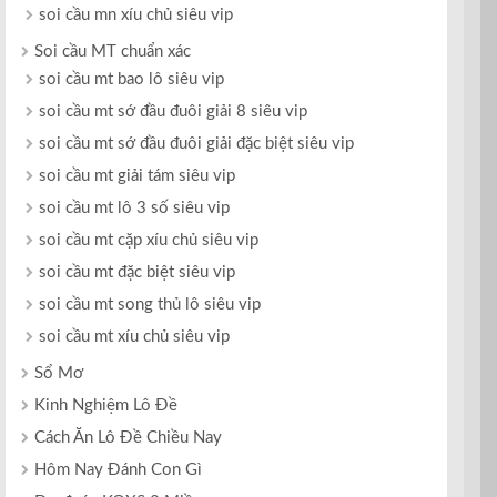
soi cầu mn xíu chủ siêu vip
Soi cầu MT chuẩn xác
soi cầu mt bao lô siêu vip
soi cầu mt sớ đầu đuôi giải 8 siêu vip
soi cầu mt sớ đầu đuôi giải đặc biệt siêu vip
soi cầu mt giải tám siêu vip
soi cầu mt lô 3 số siêu vip
soi cầu mt cặp xíu chủ siêu vip
soi cầu mt đặc biệt siêu vip
soi cầu mt song thủ lô siêu vip
soi cầu mt xíu chủ siêu vip
Sổ Mơ
Kinh Nghiệm Lô Đề
Cách Ăn Lô Đề Chiều Nay
Hôm Nay Đánh Con Gì