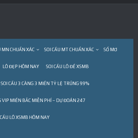
U MN CHUẨN XÁC
SOI CẦU MT CHUẨN XÁC
SỔ MƠ
LÔ ĐẸP HÔM NAY
SOI CẦU LÔ ĐỀ XSMB
SOI CẦU 3 CÀNG 3 MIỀN TỶ LỆ TRÚNG 99%
G VIP MIỀN BẮC MIỄN PHÍ – DỰ ĐOÁN 247
– CẦU LÔ XSMB HÔM NAY