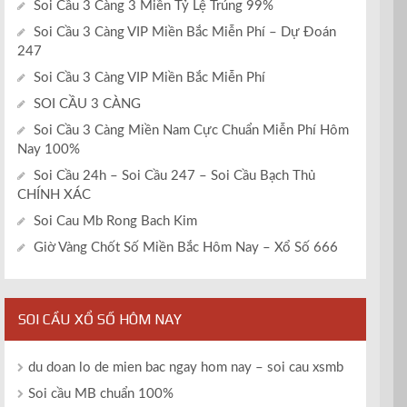
Soi Cầu 3 Càng 3 Miền Tỷ Lệ Trúng 99%
Soi Cầu 3 Càng VIP Miền Bắc Miễn Phí – Dự Đoán
247
Soi Cầu 3 Càng VIP Miền Bắc Miễn Phí
SOI CẦU 3 CÀNG
Soi Cầu 3 Càng Miền Nam Cực Chuẩn Miễn Phí Hôm
Nay 100%
Soi Cầu 24h – Soi Cầu 247 – Soi Cầu Bạch Thủ
CHÍNH XÁC
Soi Cau Mb Rong Bach Kim
Giờ Vàng Chốt Số Miền Bắc Hôm Nay – Xổ Số 666
SOI CẦU XỔ SỐ HÔM NAY
du doan lo de mien bac ngay hom nay – soi cau xsmb
Soi cầu MB chuẩn 100%