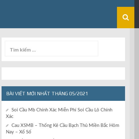
Tìm
kiếm
cho:
BÀI VIẾT MỚI NHẤT THÁNG 05/2021
Soi Cầu Mb Chính Xác Miễn Phí Soi Cầu Lô Chính
Xác
Cau XSMB – Thống Kê Cầu Bạch Thủ Miền Bắc Hôm
Nay – Xổ Số